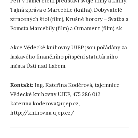
Petr v rámci čtení představí svoje filmy a knihy:
Tajná zpráva o Marcebile (kniha), Dobyvatelé
ztracených štol (film), Krušné horory – Svatba a
Pomsta Marcebily (film) a Ornament (film).Ak
Akce Vědecké knihovny UJEP jsou pořádány za
laskavého finančního přispění statutárního
města Ústí nad Labem.
Kontakt:
Ing. Kateřina Koděrová, tajemnice
Vědecké knihovny UJEP, 475 286 012,
katerina.koderova@ujep.cz
,
http://knihovna.ujep.cz/