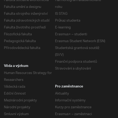
Fakulta sociálně ekonomická
Harmonogram akademického
Fakulta umění a designu
roku
Fakulta strojního inženýrství
IS STAG
Fakulta zdravotnických studií
Průkaz studenta
Fakulta životního prostředí
E-learning
Filozofická fakulta
Erasmus+ – studenti
Pedagogická fakulta
Erasmus Student Network (ESN)
Přírodovědecká fakulta
Studentská grantová soutěž
(SVV)
Finanční podpora studentů
Věda a výzkum
Stravování a ubytování
Human Resources Strategy for
Researchers
Vědecká rada
Pro zaměstnance
Ediční činnost
Aktuality
Mezinárodní projekty
Informační systémy
Národní projekty
Kurzy pro zaměstnance
Smluvní výzkum
Erasmus+ – zaměstnaci