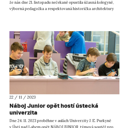
že nás dne 21. listopadu nečekaně opustila úžasná kolegyně,
výborná pedagožka a respektovaná historička architektury
Mgr. Táňa Šimk...
22 / 11 / 2023
Náboj Junior opět hostí ústecká
univerzita
Dne 24. 11. 2023 proběhne v aulách Univerzity J. E. Purkyně
v Ústí nad Labem opět NÁBOJ JUNIOR, týmová soutěž pro