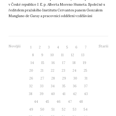
v České republice J. E. p. Alberta Moreno Humeta. Společně s
ředitelem pražského Institutu Cervantes panem Gonzalem
Manglano de Garay a pracovnicí oddělení vzdělávání
španělského velvyslanec...
Novější
Starší
1
2
3
4
5
6
7
8
9
10
11
12
13
14
15
16
17
18
19
20
21
22
23
24
25
26
27
28
29
30
31
32
33
34
35
36
37
38
39
40
41
42
43
44
45
46
47
48
49
50
51
52
53
54