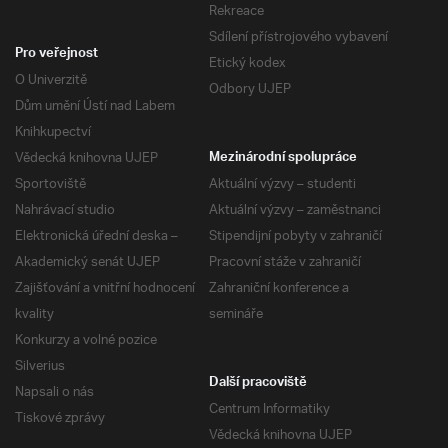
Rekreace
Sdílení přístrojového vybavení
Pro veřejnost
Etický kodex
O Univerzitě
Odbory UJEP
Dům umění Ústí nad Labem
Knihkupectví
Vědecká knihovna UJEP
Mezinárodní spolupráce
Sportoviště
Aktuální výzvy – studenti
Nahrávací studio
Aktuální výzvy – zaměstnanci
Elektronická úřední deska –
Stipendijní pobyty v zahraničí
Akademický senát UJEP
Pracovní stáže v zahraničí
Zajišťování a vnitřní hodnocení
Zahraniční konference a
kvality
semináře
Konkurzy a volné pozice
Silverius
Další pracoviště
Napsali o nás
Centrum Informatiky
Tiskové zprávy
Vědecká knihovna UJEP