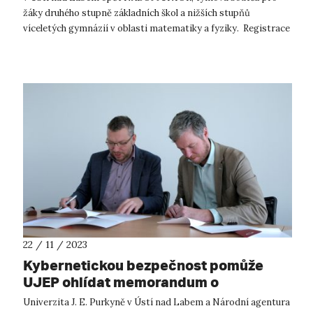
žáky druhého stupně základních škol a nižších stupňů
víceletých gymnázií v oblasti matematiky a fyziky. Registrace
do Náboje Junior s...
22 / 11 / 2023
Kybernetickou bezpečnost pomůže
UJEP ohlídat memorandum o
spolupráci s NAKIT
Univerzita J. E. Purkyně v Ústí nad Labem a Národní agentura