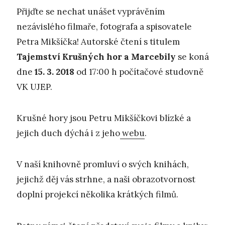
Přijďte se nechat unášet vyprávěním
nezávislého filmaře, fotografa a spisovatele
Petra Mikšíčka! Autorské čtení s titulem
Tajemstv
í
K
ru
š
n
ý
ch hor a Marcebil
y
se koná
dne
15. 3. 2018
od 17:00 h počítačové studovně
VK UJEP.
Krušné hory jsou Petru Mikšíčkovi blízké a
jejich duch dýchá i z jeho
webu
.
V naší knihovně promluví o svých knihách,
jejichž děj vás strhne, a naši obrazotvornost
doplní projekcí několika krátkých filmů.