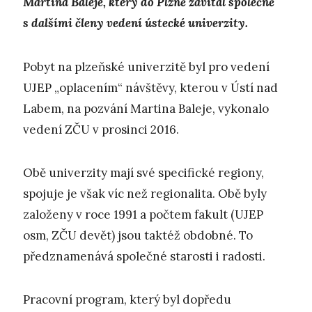
Martina Baleje, který do Plzně zavítal společně
s dalšími členy vedení ústecké univerzity.
Pobyt na plzeňské univerzitě byl pro vedení
UJEP „oplacením“ návštěvy, kterou v Ústí nad
Labem, na pozvání Martina Baleje, vykonalo
vedení ZČU v prosinci 2016.
Obě univerzity mají své specifické regiony,
spojuje je však víc než regionalita. Obě byly
založeny v roce 1991 a počtem fakult (UJEP
osm, ZČU devět) jsou taktéž obdobné. To
předznamenává společné starosti i radosti.
Pracovní program, který byl dopředu