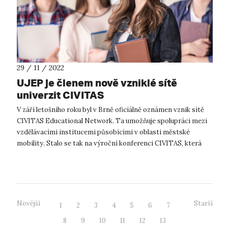
29 / 11 / 2022
UJEP je členem nově vzniklé sítě
univerzit CIVITAS
V září letošního roku byl v Brně oficiálně oznámen vznik sítě
CIVITAS Educational Network. Ta umožňuje spolupráci mezi
vzdělávacími institucemi působícími v oblasti městské
mobility. Stalo se tak na výroční konferenci CIVITAS, která
slavila již 20. výr...
Novější
Starší
1
2
3
4
5
6
7
8
9
10
11
12
13