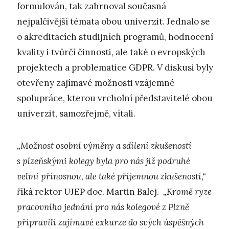
formulován, tak zahrnoval současná
nejpalčivější témata obou univerzit. Jednalo se
o akreditacích studijních programů, hodnocení
kvality i tvůrčí činnosti, ale také o evropských
projektech a problematice GDPR. V diskusi byly
otevřeny zajímavé možnosti vzájemné
spolupráce, kterou vrcholní představitelé obou
univerzit, samozřejmě, vítali.
„Možnost osobní výměny a sdílení zkušeností
s plzeňskými kolegy byla pro nás již podruhé
velmi přínosnou, ale také příjemnou zkušeností,“
říká rektor UJEP doc. Martin Balej.
„Kromě ryze
pracovního jednání pro nás kolegové z Plzně
připravili zajímavé exkurze do svých úspěšných