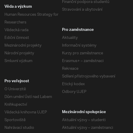
Finanční podpora studentů
Věda a výzkum
Stravování a ubytování
Human Resources Strategy for
Researchers
Vědecká rada
Pro zaměstnance
Ediční činnost
Aktuality
Mezinárodní projekty
Informační systémy
Národní projekty
Kurzy pro zaměstnance
Smluvní výzkum
Erasmus+ – zaměstnaci
Rekreace
Sdílení přístrojového vybavení
Pro veřejnost
Etický kodex
O Univerzitě
Odbory UJEP
Dům umění Ústí nad Labem
Knihkupectví
Vědecká knihovna UJEP
Mezinárodní spolupráce
Sportoviště
Aktuální výzvy – studenti
Nahrávací studio
Aktuální výzvy – zaměstnanci