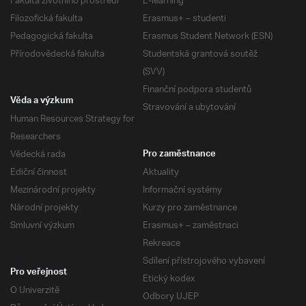
Fakulta životního prostředí
E-learning
Filozofická fakulta
Erasmus+ – studenti
Pedagogická fakulta
Erasmus Student Network (ESN)
Přírodovědecká fakulta
Studentská grantová soutěž
(SVV)
Finanční podpora studentů
Věda a výzkum
Stravování a ubytování
Human Resources Strategy for
Researchers
Vědecká rada
Pro zaměstnance
Ediční činnost
Aktuality
Mezinárodní projekty
Informační systémy
Národní projekty
Kurzy pro zaměstnance
Smluvní výzkum
Erasmus+ – zaměstnaci
Rekreace
Sdílení přístrojového vybavení
Pro veřejnost
Etický kodex
O Univerzitě
Odbory UJEP