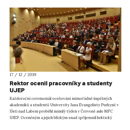
17 / 12 / 2019
Rektor ocenil pracovníky a studenty
UJEP
Každoroční ceremoniál oceňování mimořádně úspěšných
akademiků a studentů Univerzity Jana Evangelisty Purkyně v
Ústí nad Labem proběhl minulý týden v Červené aule MFC
UJEP. Oceněným a jejich blízkým snad zpříjemnil hektický
předvánoční čas. A nám umožni...