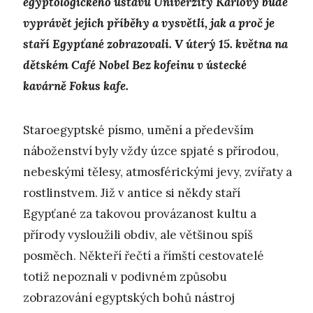
egyptologického ústavu Univerzity Karlovy bude
vyprávět jejich příběhy a vysvětlí, jak a proč je
staří Egypťané zobrazovali. V úterý 15. května na
dětském Café Nobel Bez kofeinu v ústecké
kavárně Fokus kafe.
Staroegyptské písmo, umění a především
náboženství byly vždy úzce spjaté s přírodou,
nebeskými tělesy, atmosférickými jevy, zvířaty a
rostlinstvem. Již v antice si někdy staří
Egypťané za takovou provázanost kultu a
přírody vysloužili obdiv, ale většinou spíš
posměch. Někteří řečtí a římští cestovatelé
totiž nepoznali v podivném způsobu
zobrazování egyptských bohů nástroj