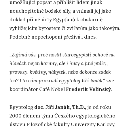
umožňující popsat a přiblížit lidem jinak
neuchopitelné božské síly, a vnímali jej jako
doklad přímé úcty Egypťanů k obskurně
vyhlížejícím bytostem či zvířatům jako takovým.
Podobné nepochopení přežívá i dnes.
„Zajímá vás, proč nosili staroegyptští bohové na
hlavách nejen koruny, ale i husy a jiné ptáky,
provazy, květiny, nábytek, nebo dokonce zadek
lva? I to vám prozradí egyptolog Jiří Janák,“
zve
koordinátor Café Nobel
Frederik Velinský
.
Egyptolog
doc. Jiří Janák, Th.D.,
je od roku
2000 členem týmu Českého egyptologického
ústavu Filozofické fakulty Univerzity Karlovy,