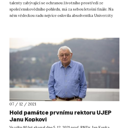
talenty zabývající se ochranou životního prostředí ze
společenskovědního pohledu, má za sebou letošní finále. Na
něm vědeckou radu nejvíce oslovila absolventka Univerzity
Karlovy Šárka Stříb...
07 / 12 / 2021
Hold památce prvnímu rektoru UJEP
Janu Kopkovi
Ve věku 80 let skonal dne 5. 12. 2021 prof. RNDr. Jan Kopka,