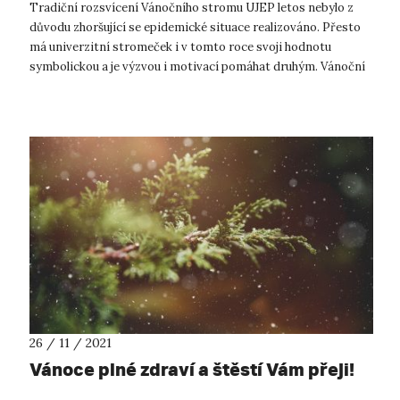
Tradiční rozsvícení Vánočního stromu UJEP letos nebylo z
důvodu zhoršující se epidemické situace realizováno. Přesto
má univerzitní stromeček i v tomto roce svoji hodnotu
symbolickou a je výzvou i motivací pomáhat druhým. Vánoční
strom UJEP se rozsv...
26 / 11 / 2021
Vánoce plné zdraví a štěstí Vám přeji!