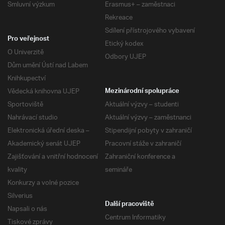
Smluvní výzkum
Erasmus+ – zaměstnaci
Rekreace
Sdílení přístrojového vybavení
Pro veřejnost
Etický kodex
O Univerzitě
Odbory UJEP
Dům umění Ústí nad Labem
Knihkupectví
Vědecká knihovna UJEP
Mezinárodní spolupráce
Sportoviště
Aktuální výzvy – studenti
Nahrávací studio
Aktuální výzvy – zaměstnanci
Elektronická úřední deska –
Stipendijní pobyty v zahraničí
Akademický senát UJEP
Pracovní stáže v zahraničí
Zajišťování a vnitřní hodnocení
Zahraniční konference a
kvality
semináře
Konkurzy a volné pozice
Silverius
Další pracoviště
Napsali o nás
Centrum Informatiky
Tiskové zprávy