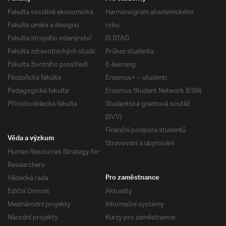
Fakulta sociálně ekonomická
Harmonogram akademického
Fakulta umění a designu
roku
Fakulta strojního inženýrství
IS STAG
Fakulta zdravotnických studií
Průkaz studenta
Fakulta životního prostředí
E-learning
Filozofická fakulta
Erasmus+ – studenti
Pedagogická fakulta
Erasmus Student Network (ESN)
Přírodovědecká fakulta
Studentská grantová soutěž
(SVV)
Finanční podpora studentů
Věda a výzkum
Stravování a ubytování
Human Resources Strategy for
Researchers
Vědecká rada
Pro zaměstnance
Ediční činnost
Aktuality
Mezinárodní projekty
Informační systémy
Národní projekty
Kurzy pro zaměstnance