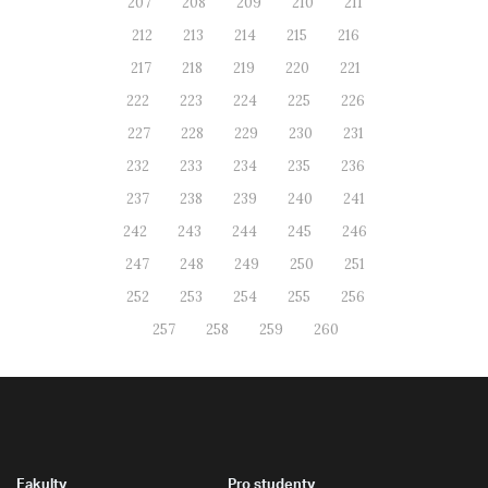
207
208
209
210
211
212
213
214
215
216
217
218
219
220
221
222
223
224
225
226
227
228
229
230
231
232
233
234
235
236
237
238
239
240
241
242
243
244
245
246
247
248
249
250
251
252
253
254
255
256
257
258
259
260
Fakulty
Pro studenty