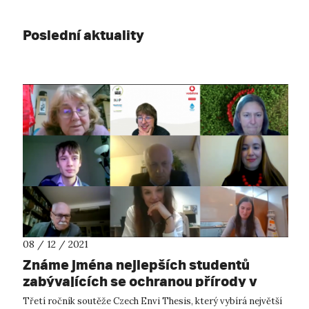
Poslední aktuality
08 / 12 / 2021
Známe jména nejlepších studentů
zabývajících se ochranou přírody v
Česku
Třetí ročník soutěže Czech Envi Thesis, který vybírá největší