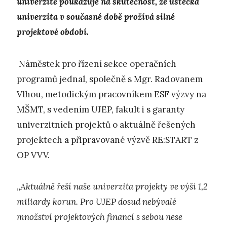
univerzitě poukazuje na skutečnost, že ústecká
univerzita v současné době prožívá silné
projektové období.
Náměstek pro řízení sekce operačních
programů jednal, společně s Mgr. Radovanem
Vlhou, metodickým pracovníkem ESF výzvy na
MŠMT, s vedením UJEP, fakult i s garanty
univerzitních projektů o aktuálně řešených
projektech a připravované výzvě RE:START z
OP VVV.
„
Aktuálně řeší naše univerzita projekty ve výši 1,2
miliardy korun. Pro UJEP dosud nebývalé
množství projektových financí s sebou nese