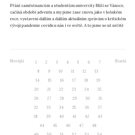
Přání zaměstnancům a studentům univerzity Blíží se Vánoce,
začíná období adventu a my jsme zase znovu, jako v loňském
roce, vystaveni dalším a dalším aktuálním zprávám o kritickém
vývoji pandemie covidu u nás i ve světě. A to jsme se už určitě
všich...
Novější
Starší
1
2
3
4
5
6
7
8
9
10
11
12
13
14
15
16
17
18
19
20
21
22
23
24
25
26
27
28
29
30
31
32
33
34
35
36
37
38
39
40
41
42
43
44
45
46
47
48
49
50
51
52
53
54