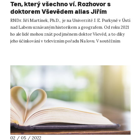
Ten, který všechno ví. Rozhovor s
doktorem Vševědem alias Jiřím
Martínkem.
RNDr. Jiří Martínek, Ph.D., je na Univerzitě J. E. Purkyně v Ústí
nad Labem uznávaným historikem a geografem. Od roku 2021
ho ale lidé mohou znát pod jménem doktor Vševěd, a to díky
jeho účinkování v televizním pořadu Na lovu. V soutěžním
prostředí pr...
02 / 05 / 2022