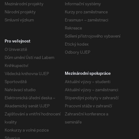
Mezinárodní projekty
Informační systémy
Národní projekty
Kurzy pro zaměstnance
Smluvní výzkum
Erasmus+ – zaměstnaci
Rekreace
Sdílení přístrojového vybavení
Pro veřejnost
Etický kodex
O Univerzitě
Odbory UJEP
Dům umění Ústí nad Labem
Knihkupectví
Vědecká knihovna UJEP
Mezinárodní spolupráce
Sportoviště
Aktuální výzvy – studenti
Nahrávací studio
Aktuální výzvy – zaměstnanci
Elektronická úřední deska –
Stipendijní pobyty v zahraničí
Akademický senát UJEP
Pracovní stáže v zahraničí
Zajišťování a vnitřní hodnocení
Zahraniční konference a
kvality
semináře
Konkurzy a volné pozice
Silverius