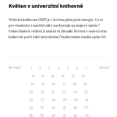
Květen v univerzitní knihovně
Vědecká knihovna UJEP je v květnu plná jarní energie. Co si
pro studenty a návštěvníky nachystala na májový měsíc?
Oslaví lásku k vědění, k umění i k divadlu. Květen v univerzitní
knihovně patří také ústeckému Činohernímu studiu a jeho 50.
sezóně! K...
Novější
Starší
1
2
3
4
5
6
7
8
9
10
11
12
13
14
15
16
17
18
19
20
21
22
23
24
25
26
27
28
29
30
31
32
33
34
35
36
37
38
39
40
41
42
43