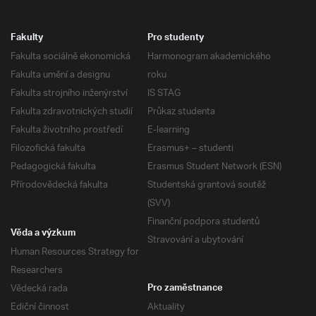
Fakulty
Pro studenty
Fakulta sociálně ekonomická
Harmonogram akademického
Fakulta umění a designu
roku
Fakulta strojního inženýrství
IS STAG
Fakulta zdravotnických studií
Průkaz studenta
Fakulta životního prostředí
E-learning
Filozofická fakulta
Erasmus+ – studenti
Pedagogická fakulta
Erasmus Student Network (ESN)
Přírodovědecká fakulta
Studentská grantová soutěž
(SVV)
Finanční podpora studentů
Věda a výzkum
Stravování a ubytování
Human Resources Strategy for
Researchers
Vědecká rada
Pro zaměstnance
Ediční činnost
Aktuality