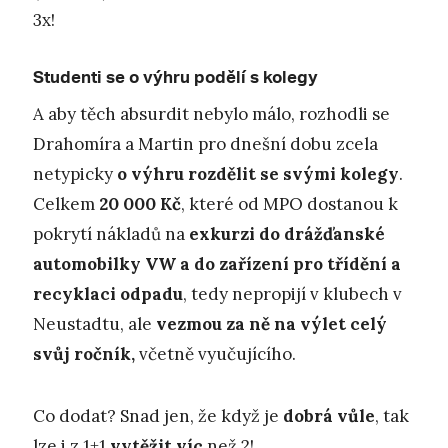
3x!
Studenti se o výhru podělí s kolegy
A aby těch absurdit nebylo málo, rozhodli se
Drahomíra a Martin pro dnešní dobu zcela
netypicky
o výhru rozdělit se svými kolegy
.
Celkem
20 000 Kč
, které od MPO dostanou k
pokrytí nákladů na
exkurzi do drážďanské
automobilky VW a do zařízení pro třídění a
recyklaci odpadu
, tedy nepropijí v klubech v
Neustadtu, ale
vezmou za ně na výlet celý
svůj ročník,
včetně vyučujícího.
Co dodat? Snad jen, že když je
dobrá vůle
, tak
lze i z 1+1
vytěžit
víc
než 2!