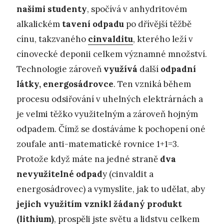
našimi studenty
, spočívá v anhydritovém
alkalickém
tavení odpadu
po dřívější těžbě
cínu, takzvaného
cinvalditu
, kterého leží v
cínovecké deponii celkem významné množství.
Technologie zároveň
využívá
další
odpadní
látky, energosádrovce
. Ten vzniká během
procesu odsiřování v uhelných elektrárnách a
je velmi těžko využitelným a zároveň hojným
odpadem. Čímž se dostáváme k pochopení oné
zoufale anti-matematické rovnice 1+1=3.
Protože když máte na jedné straně
dva
nevyužitelné odpad
y (cinvaldit a
energosádrovec) a vymyslíte, jak to udělat, aby
jejich využitím vznikl žádaný produkt
(lithium)
, prospěli jste světu a lidstvu celkem