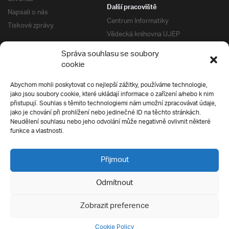
Další pracoviště
Napsali o nás
Centrum Informatiky
Tiskové zprávy
Vědecká knihovna UJEP
Správa kolejí a menz
Správa souhlasu se soubory
Univerzitní centrum podpory
Pro absolventy
cookie
Klub absolventů
Abychom mohli poskytovat co nejlepší zážitky, používáme technologie,
Silverius
jako jsou soubory cookie, které ukládají informace o zařízení a/nebo k nim
Pro uchazeče
přistupují. Souhlas s těmito technologiemi nám umožní zpracovávat údaje,
Přijímací řízení
jako je chování při prohlížení nebo jedinečné ID na těchto stránkách.
Neudělení souhlasu nebo jeho odvolání může negativně ovlivnit některé
E-prihlaska
Ochrana soukromí
funkce a vlastnosti.
Podmínky přijímacího řízení
Přípravné kurzy
Přijmout
Odmítnout
Všechna práva vyhrazena
Zobrazit preference
Cookie Policy