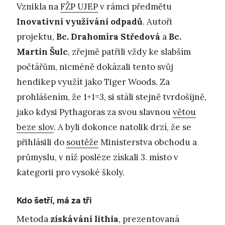
Vznikla na
FŽP UJEP
v rámci předmětu
Inovativní využívání odpadů
. Autoři
projektu,
Bc. Drahomíra Středová
a
Bc.
Martin Šulc
, zřejmě patřili vždy ke slabším
počtářům, nicméně dokázali tento svůj
hendikep využít jako Tiger Woods. Za
prohlášením, že 1+1=3, si stáli stejně tvrdošíjně,
jako kdysi Pythagoras za svou slavnou
větou
beze slov
. A byli dokonce natolik drzí, že se
přihlásili do
soutěže
Ministerstva obchodu a
průmyslu, v níž posléze získali 3. místo v
kategorii pro vysoké školy.
Kdo šetří, má za tři
Metoda
získávání lithia
, prezentovaná