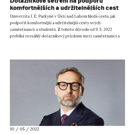
Dotazníkové šetření na podporu
komfortnějších a udržitelnějších cest
studentů i zaměstnanců UJEP
Univerzita J. E. Purkyně v Ústí nad Labem hledá cestu, jak
podpořit komfortnější a udržitelnější cesty svých
zaměstnanců a studentů. Z tohoto důvodu od 9. 5. 2022
probíhá rozsáhlý dotazníkový průzkum mezi zaměstnanci a
studenty UJEP. Dotazníkové šetřen...
10 / 05 / 2022