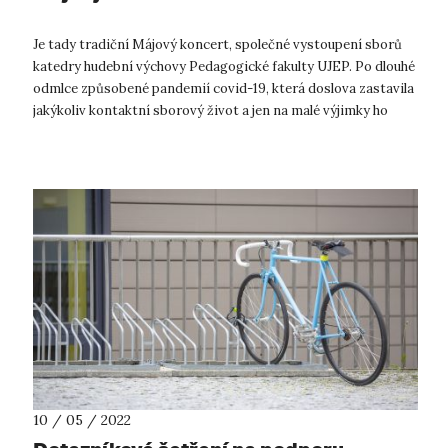
Je tady tradiční Májový koncert, společné vystoupení sborů
katedry hudební výchovy Pedagogické fakulty UJEP. Po dlouhé
odmlce způsobené pandemií covid-19, která doslova zastavila
jakýkoliv kontaktní sborový život a jen na malé výjimky ho
převedla do r...
10 / 05 / 2022