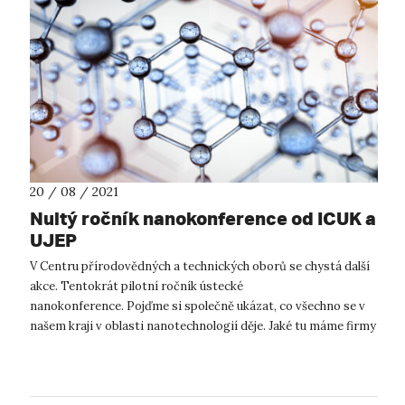
20 / 08 / 2021
Nultý ročník nanokonference od ICUK a
UJEP
V Centru přírodovědných a technických oborů se chystá další
akce. Tentokrát pilotní ročník ústecké
nanokonference. Pojďme si společně ukázat, co všechno se v
našem kraji v oblasti nanotechnologií děje. Jaké tu máme firmy
a výzkumné týmy? Co mají za seb...