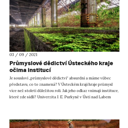
03 / 09 / 2021
Průmyslové dědictví Ústeckého kraje
očima institucí
Je sousloví „průmyslové dědictví“ absurdní a máme vůbec
představu, co to znamená? V Ústeckém kraji hraje průmysl
více než století důležitou roli. Jak jeho odkaz vnímají instituce,
které zde sídlí? Univerzita J. E. Purkyně v Ústí nad Labem
představuj...