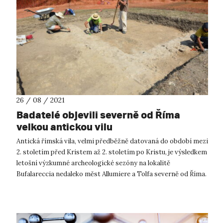
26 / 08 / 2021
Badatelé objevili severně od Říma
velkou antickou vilu
Antická římská vila, velmi předběžně datovaná do období mezi
2. stoletím před Kristem až 2. stoletím po Kristu, je výsledkem
letošní výzkumné archeologické sezóny na lokalitě
Bufalareccia nedaleko měst Allumiere a Tolfa severně od Říma.
Čeští, němeč...