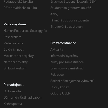
Pedagogická fakulta
Erasmus Student Network (ESN)
Přírodovědecká fakulta
Studentská grantová soutěž
(SVV)
Finanční podpora studentů
Věda a výzkum
Stravování a ubytování
Human Resources Strategy for
Researchers
Vědecká rada
Pro zaměstnance
Ediční činnost
Aktuality
Mezinárodní projekty
Informační systémy
Národní projekty
Kurzy pro zaměstnance
Smluvní výzkum
Erasmus+ – zaměstnaci
Rekreace
Sdílení přístrojového vybavení
Pro veřejnost
Etický kodex
O Univerzitě
Odbory UJEP
Dům umění Ústí nad Labem
Knihkupectví