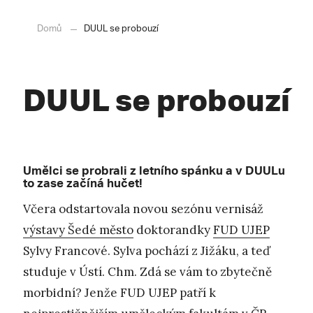
Domů
DUUL se probouzí
DUUL se probouzí
Umělci se probrali z letního spánku a v DUULu
to zase začíná hučet!
Včera odstartovala novou sezónu vernisáž
výstavy Šedé město
doktorandky
FUD UJEP
Sylvy Francové. Sylva pochází z Jižáku, a teď
studuje v Ústí. Chm. Zdá se vám to zbytečně
morbidní? Jenže FUD UJEP patří k