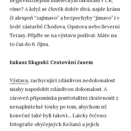
nejprestižnějším uměleckým fakultám v ČR,
víme? A když se člověk dobře dívá, najde krásu
či alespoň “zajímavo” a bezpochyby “jímavo” i v
šedé zástavbě Chodova, Opatova nebo Severní
Terasy. Přijďte se na výstavu podívat. Máte na
to čas do 6. října.
Łukasz Skąpski: Cestování časem
Výstava
, zachycující zdánlivou nedokonalost
snahy napodobit zdánlivou dokonalost. A
zároveň připomínka posttotalitní zkušenosti z
nenaplnitelné touhy po tom, abychom už
konečně také byli takoví… Laicky řečeno:
fotografie obyčejných Keňanů a jejich