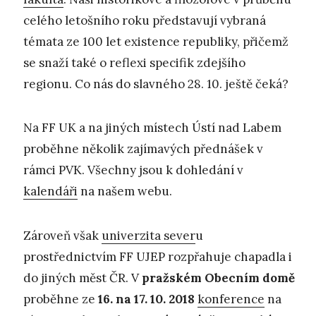
celého letošního roku představují vybraná
témata ze 100 let existence republiky, přičemž
se snaží také o reflexi specifik zdejšího
regionu. Co nás do slavného 28. 10. ještě čeká?
Na FF UK a na jiných místech Ústí nad Labem
proběhne několik zajímavých přednášek v
rámci PVK. Všechny jsou k dohledání v
kalendáři
na našem webu.
Zároveň však
univerzita sever
u
prostřednictvím FF UJEP rozpřahuje chapadla i
do jiných měst ČR. V
pražském Obecním domě
proběhne ze
16. na 17. 10. 2018
konference
na