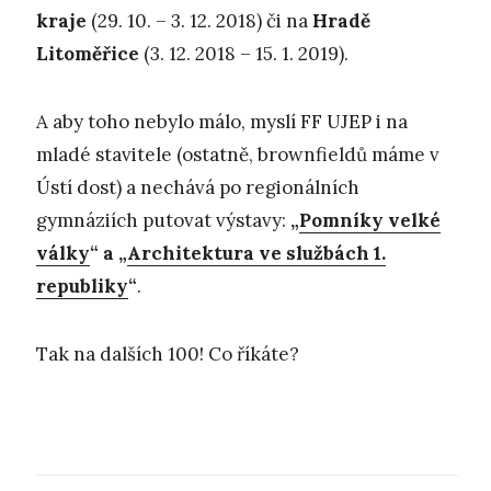
kraje
(29. 10. – 3. 12. 2018) či na
Hradě
Litoměřice
(3. 12. 2018 – 15. 1. 2019).
A aby toho nebylo málo, myslí FF UJEP i na
mladé stavitele (ostatně, brownfieldů máme v
Ústí dost) a nechává po regionálních
gymnáziích putovat výstavy:
„
Pomníky velké
války
“ a „
Architektura ve službách 1.
republiky
“
.
Tak na dalších 100! Co říkáte?