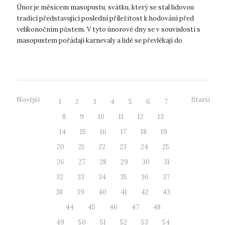
Únor je měsícem masopustu, svátku, který se stal lidovou
tradicí představující poslední příležitost k hodování před
velikonočním půstem. V tyto únorové dny se v souvislosti s
masopustem pořádají karnevaly a lidé se převlékají do
nejrůznějších kostýmů a...
Novější
Starší
1
2
3
4
5
6
7
8
9
10
11
12
13
14
15
16
17
18
19
20
21
22
23
24
25
26
27
28
29
30
31
32
33
34
35
36
37
38
39
40
41
42
43
44
45
46
47
48
49
50
51
52
53
54