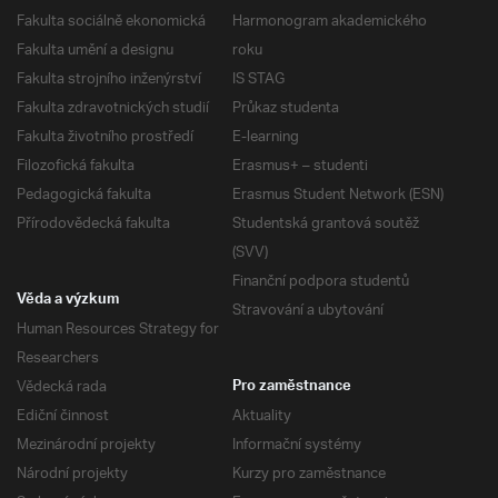
Fakulta sociálně ekonomická
Harmonogram akademického
Fakulta umění a designu
roku
Fakulta strojního inženýrství
IS STAG
Fakulta zdravotnických studií
Průkaz studenta
Fakulta životního prostředí
E-learning
Filozofická fakulta
Erasmus+ – studenti
Pedagogická fakulta
Erasmus Student Network (ESN)
Přírodovědecká fakulta
Studentská grantová soutěž
(SVV)
Finanční podpora studentů
Věda a výzkum
Stravování a ubytování
Human Resources Strategy for
Researchers
Vědecká rada
Pro zaměstnance
Ediční činnost
Aktuality
Mezinárodní projekty
Informační systémy
Národní projekty
Kurzy pro zaměstnance