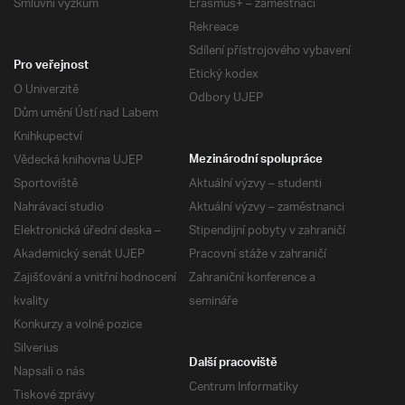
Smluvní výzkum
Erasmus+ – zaměstnaci
Rekreace
Sdílení přístrojového vybavení
Pro veřejnost
Etický kodex
O Univerzitě
Odbory UJEP
Dům umění Ústí nad Labem
Knihkupectví
Vědecká knihovna UJEP
Mezinárodní spolupráce
Sportoviště
Aktuální výzvy – studenti
Nahrávací studio
Aktuální výzvy – zaměstnanci
Elektronická úřední deska –
Stipendijní pobyty v zahraničí
Akademický senát UJEP
Pracovní stáže v zahraničí
Zajišťování a vnitřní hodnocení
Zahraniční konference a
kvality
semináře
Konkurzy a volné pozice
Silverius
Další pracoviště
Napsali o nás
Centrum Informatiky
Tiskové zprávy