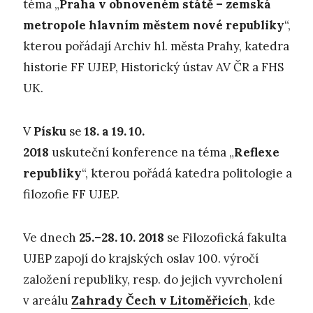
téma „
Praha v obnoveném státě – zemská
metropole hlavním městem nové republiky
“,
kterou pořádají Archiv hl. města Prahy, katedra
historie FF UJEP, Historický ústav AV ČR a FHS
UK.
V
Písku
se
18. a 19. 10.
2018
uskuteční konference na téma „
Reflexe
republiky
“, kterou pořádá katedra politologie a
filozofie FF UJEP.
Ve dnech
25.–28. 10. 2018
se Filozofická fakulta
UJEP zapojí do krajských oslav 100. výročí
založení republiky, resp. do jejich vyvrcholení
v areálu
Zahrady Čech v Litoměřicích
, kde