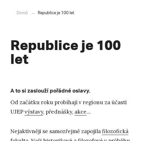
Domů
Republice je 100 let
Republice je 100
let
A to si zaslouží pořádné oslavy.
Od začátku roku probíhají v regionu za účasti
UJEP
výstavy
, přednášky,
akce
…
Nejaktivněji se samozřejmě zapojila
filozofická
fakulta
. Naši historikové a filozofové v průběhu