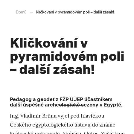
Domů
Kličkování v pyramidovém poli – další zásah!
Kličkování v
pyramidovém poli
– další zásah!
Pedagog a geodet z
FŽP UJEP
účastníkem
další úspěšné archeologické sezony v Egyptě.
Ing. Vladimír Brůna
vyjel pod hlavičkou
Českého egyptologického ústavu
do známé
královské nekropole, Abúsíru, i letos. Začátkem