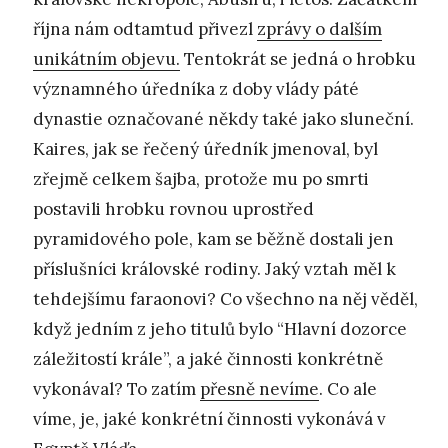
října nám odtamtud přivezl
zprávy o dalším
unikátním objevu.
Tentokrát se jedná o hrobku
významného úředníka z doby vlády páté
dynastie označované někdy také jako sluneční.
Kaires, jak se řečený úředník jmenoval, byl
zřejmě celkem šajba, protože mu po smrti
postavili hrobku rovnou uprostřed
pyramidového pole, kam se běžně dostali jen
příslušníci královské rodiny. Jaký vztah měl k
tehdejšímu faraonovi? Co všechno na něj věděl,
když jedním z jeho titulů bylo “Hlavní dozorce
záležitostí krále”, a jaké činnosti konkrétně
vykonával? To zatím
přesně nevíme
. Co ale
víme, je, jaké konkrétní činnosti vykonává v