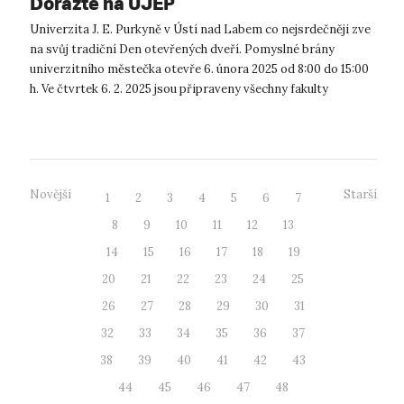
Dorazte na UJEP
Univerzita J. E. Purkyně v Ústí nad Labem co nejsrdečněji zve
na svůj tradiční Den otevřených dveří. Pomyslné brány
univerzitního městečka otevře 6. února 2025 od 8:00 do 15:00
h. Ve čtvrtek 6. 2. 2025 jsou připraveny všechny fakulty
univerzity, ab...
Novější
Starší
1
2
3
4
5
6
7
8
9
10
11
12
13
14
15
16
17
18
19
20
21
22
23
24
25
26
27
28
29
30
31
32
33
34
35
36
37
38
39
40
41
42
43
44
45
46
47
48