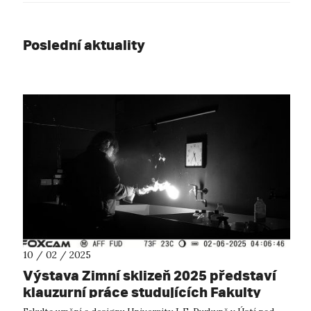
Poslední aktuality
10 / 02 / 2025
Výstava Zimní sklizeň 2025 představí
klauzurní práce studujících Fakulty
umění a designu UJEP