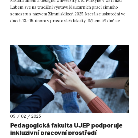
Fakulta umění a designu Univerzity J. E. Purkyně v Ústí nad
Labem zve na tradiční výstavu klauzurních prací zimního
semestru s názvem Zimní sklizeň 2025, která se uskuteční ve
dnech 13.–15. února v prostorách fakulty. Během tří dnů se
návštěvníci budou...
05 / 02 / 2025
Pedagogická fakulta UJEP podporuje
inkluzivní pracovní prostředí