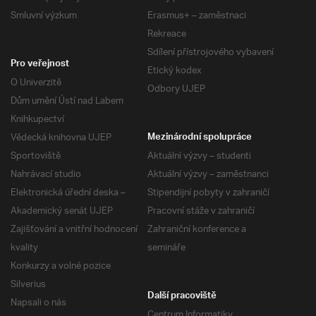
Smluvní výzkum
Erasmus+ – zaměstnaci
Rekreace
Sdílení přístrojového vybavení
Pro veřejnost
Etický kodex
O Univerzitě
Odbory UJEP
Dům umění Ústí nad Labem
Knihkupectví
Vědecká knihovna UJEP
Mezinárodní spolupráce
Sportoviště
Aktuální výzvy – studenti
Nahrávací studio
Aktuální výzvy – zaměstnanci
Elektronická úřední deska –
Stipendijní pobyty v zahraničí
Akademický senát UJEP
Pracovní stáže v zahraničí
Zajišťování a vnitřní hodnocení
Zahraniční konference a
kvality
semináře
Konkurzy a volné pozice
Silverius
Další pracoviště
Napsali o nás
Centrum Informatiky