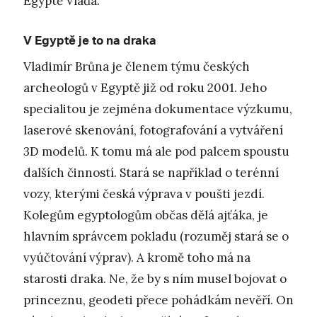
Egyptě Vláďa.
V Egyptě je to na draka
Vladimír Brůna je členem týmu českých
archeologů v Egyptě již od roku 2001. Jeho
specialitou je zejména dokumentace výzkumu,
laserové skenování, fotografování a vytváření
3D modelů. K tomu má ale pod palcem spoustu
dalších činností. Stará se například o terénní
vozy, kterými česká výprava v poušti jezdí.
Kolegům egyptologům občas dělá ajťáka, je
hlavním správcem pokladu (rozuměj stará se o
vyúčtování výprav). A kromě toho má na
starosti draka. Ne, že by s ním musel bojovat o
princeznu, geodeti přece pohádkám nevěří. On