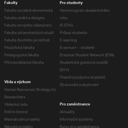
Fakulty
Pro studenty
Fakulta sociálně ekonomická
Harmonogram akademického
Fakulta umění a designu
roku
Fakulta strojního inženýrství
IS STAG
Fakulta zdravotnických studií
Průkaz studenta
Fakulta životního prostředí
E-learning
Filozofická fakulta
Erasmus+ – studenti
Pedagogická fakulta
Erasmus Student Network (ESN)
Přírodovědecká fakulta
Studentská grantová soutěž
(SVV)
Finanční podpora studentů
Věda a výzkum
Stravování a ubytování
Human Resources Strategy for
Researchers
Vědecká rada
Pro zaměstnance
Ediční činnost
Aktuality
Mezinárodní projekty
Informační systémy
Národní projekty
Kurzy pro zaměstnance