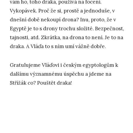
vám ho, toho draka, používá na focení.
Vykopávek. Proč že si, prostě a jednoduše, v
dnešní době nekoupí drona? Inu, proto, že v
Egyptě je to s drony trochu složité. Bezpečnost,
tajnosti, atd. Zkrátka, na drona to není. Je to na
draka. A Vláďa to s ním umí vážně dobře.
Gratulujeme Vláďovi i českým egyptologům k
dalšímu významnému úspěchu a jdeme na
Střížák co? Pouštět draka!