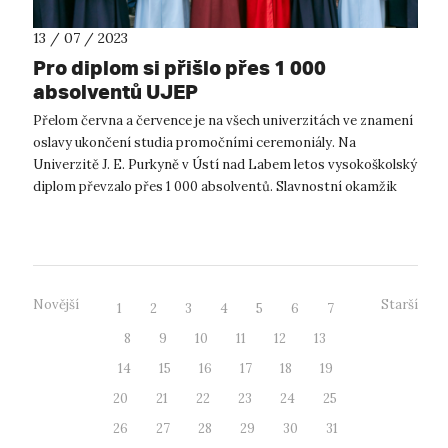
13 / 07 / 2023
Pro diplom si přišlo přes 1 000
absolventů UJEP
Přelom června a července je na všech univerzitách ve znamení
oslavy ukončení studia promočními ceremoniály. Na
Univerzitě J. E. Purkyně v Ústí nad Labem letos vysokoškolský
diplom převzalo přes 1 000 absolventů. Slavnostní okamžik
oficiálního udělení v...
Novější
Starší
1
2
3
4
5
6
7
8
9
10
11
12
13
14
15
16
17
18
19
20
21
22
23
24
25
26
27
28
29
30
31