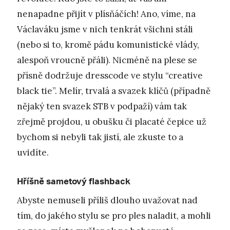
nenapadne přijít v plísňáčích! Ano, víme, na
Václaváku jsme v nich tenkrát všichni stáli
(nebo si to, kromě pádu komunistické vlády,
alespoň vroucně přáli). Nicméně na plese se
přísně dodržuje dresscode ve stylu “creative
black tie”. Melír, trvalá a svazek klíčů (případně
nějaký ten svazek STB v podpaží) vám tak
zřejmě projdou, u obušku či placaté čepice už
bychom si nebyli tak jistí, ale zkuste to a
uvidíte.
Hříšně sametový flashback
Abyste nemuseli příliš dlouho uvažovat nad
tím, do jakého stylu se pro ples naladit, a mohli