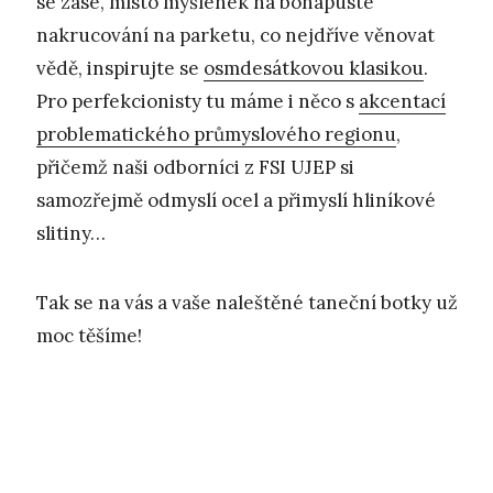
se zase, místo myšlenek na bohapusté
nakrucování na parketu, co nejdříve věnovat
vědě, inspirujte se
osmdesátkovou klasikou
.
Pro perfekcionisty tu máme i něco s
akcentací
problematického průmyslového regionu
,
přičemž naši odborníci z FSI UJEP si
samozřejmě odmyslí ocel a přimyslí hliníkové
slitiny…
Tak se na vás a vaše naleštěné taneční botky už
moc těšíme!