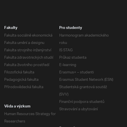
Fakulty
Pro studenty
Fakulta sociálně ekonomická
Harmonogram akademického
Fakulta umění a designu
roku
Fakulta strojního inženýrství
IS STAG
Fakulta zdravotnických studií
Průkaz studenta
Fakulta životního prostředí
E-learning
Filozofická fakulta
Erasmus+ – studenti
Pedagogická fakulta
Erasmus Student Network (ESN)
Přírodovědecká fakulta
Studentská grantová soutěž
(SVV)
Finanční podpora studentů
Věda a výzkum
Stravování a ubytování
Human Resources Strategy for
Researchers