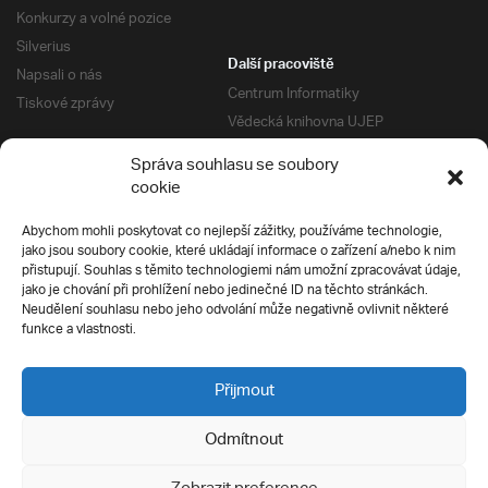
Konkurzy a volné pozice
Silverius
Další pracoviště
Napsali o nás
Centrum Informatiky
Tiskové zprávy
Vědecká knihovna UJEP
Správa kolejí a menz
Správa souhlasu se soubory
Univerzitní centrum podpory
Pro absolventy
cookie
Klub absolventů
Abychom mohli poskytovat co nejlepší zážitky, používáme technologie,
Silverius
jako jsou soubory cookie, které ukládají informace o zařízení a/nebo k nim
Pro uchazeče
přistupují. Souhlas s těmito technologiemi nám umožní zpracovávat údaje,
Přijímací řízení
jako je chování při prohlížení nebo jedinečné ID na těchto stránkách.
Neudělení souhlasu nebo jeho odvolání může negativně ovlivnit některé
E-prihlaska
Ochrana soukromí
funkce a vlastnosti.
Podmínky přijímacího řízení
Přípravné kurzy
Přijmout
Odmítnout
Všechna práva vyhrazena