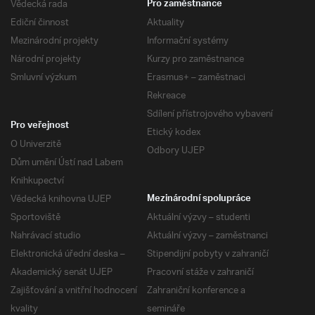
Vědecká rada
Pro zaměstnance
Ediční činnost
Aktuality
Mezinárodní projekty
Informační systémy
Národní projekty
Kurzy pro zaměstnance
Smluvní výzkum
Erasmus+ – zaměstnaci
Rekreace
Sdílení přístrojového vybavení
Pro veřejnost
Etický kodex
O Univerzitě
Odbory UJEP
Dům umění Ústí nad Labem
Knihkupectví
Vědecká knihovna UJEP
Mezinárodní spolupráce
Sportoviště
Aktuální výzvy – studenti
Nahrávací studio
Aktuální výzvy – zaměstnanci
Elektronická úřední deska –
Stipendijní pobyty v zahraničí
Akademický senát UJEP
Pracovní stáže v zahraničí
Zajišťování a vnitřní hodnocení
Zahraniční konference a
kvality
semináře