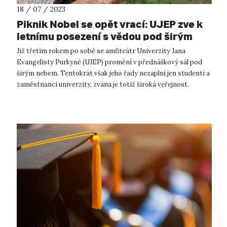
18 / 07 / 2023
Piknik Nobel se opět vrací: UJEP zve k
letnímu posezení s vědou pod širým
nebem
Již třetím rokem po sobě se amfiteátr Univerzity Jana
Evangelisty Purkyně (UJEP) promění v přednáškový sál pod
širým nebem. Tentokrát však jeho řady nezaplní jen studenti a
zaměstnanci univerzity, zvána je totiž široká veřejnost.
Ústečtí si již obl...