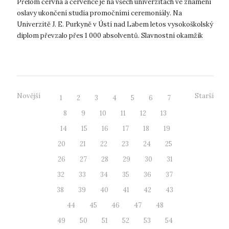
Přelom června a července je na všech univerzitách ve znamení
oslavy ukončení studia promočními ceremoniály. Na
Univerzitě J. E. Purkyně v Ústí nad Labem letos vysokoškolský
diplom převzalo přes 1 000 absolventů. Slavnostní okamžik
oficiálního udělení v...
Novější
Starší
1
2
3
4
5
6
7
8
9
10
11
12
13
14
15
16
17
18
19
20
21
22
23
24
25
26
27
28
29
30
31
32
33
34
35
36
37
38
39
40
41
42
43
44
45
46
47
48
49
50
51
52
53
54