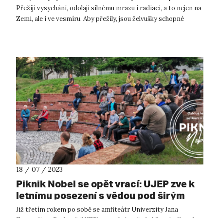
Přežijí vysychání, odolají silnému mrazu i radiaci, a to nejen na
Zemi, ale i ve vesmíru. Aby přežily, jsou želvušky schopné
vstoupit do v...
18 / 07 / 2023
Piknik Nobel se opět vrací: UJEP zve k
letnímu posezení s vědou pod širým
nebem
Již třetím rokem po sobě se amfiteátr Univerzity Jana