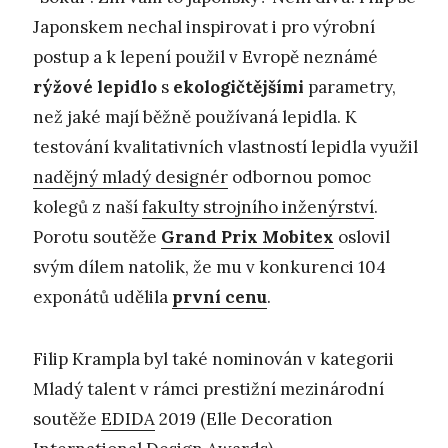
Japonskem nechal inspirovat i pro výrobní
postup a k lepení použil v Evropě neznámé
rýžové lepidlo
s
ekologičtějšími
parametry,
než jaké mají běžně používaná lepidla. K
testování kvalitativních vlastností lepidla využil
nadějný mladý designér
odbornou pomoc
kolegů z naší
fakulty strojního inženýrství
.
Porotu soutěže
Grand Prix Mobitex
oslovil
svým dílem natolik, že mu v konkurenci 104
exponátů udělila
první cenu
.
Filip Krampla byl také nominován v kategorii
Mladý talent v rámci prestižní mezinárodní
soutěže
EDIDA
2019 (Elle Decoration