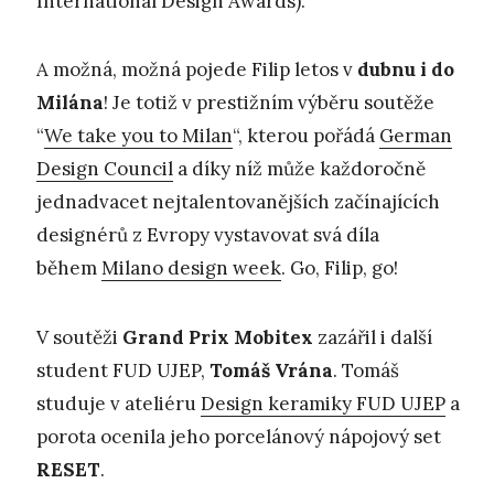
International Design Awards).
A možná, možná pojede Filip letos v
dubnu i do
Milána
! Je totiž v prestižním výběru soutěže
“
We take you to Milan
“, kterou pořádá
German
Design Council
a díky níž může každoročně
jednadvacet nejtalentovanějších začínajících
designérů z Evropy vystavovat svá díla
během
Milano design week
. Go, Filip, go!
V soutěži
Grand Prix Mobitex
zazářil i další
student FUD UJEP,
Tomáš Vrána
. Tomáš
studuje v ateliéru
Design keramiky FUD UJEP
a
porota ocenila jeho porcelánový nápojový set
RESET
.