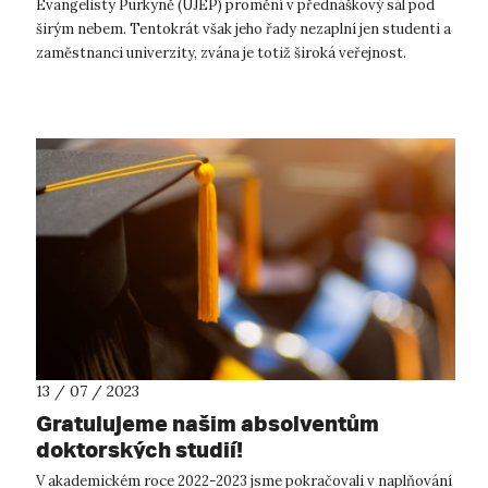
Evangelisty Purkyně (UJEP) promění v přednáškový sál pod
širým nebem. Tentokrát však jeho řady nezaplní jen studenti a
zaměstnanci univerzity, zvána je totiž široká veřejnost.
Ústečtí si již obl...
13 / 07 / 2023
Gratulujeme našim absolventům
doktorských studií!
V akademickém roce 2022-2023 jsme pokračovali v naplňování