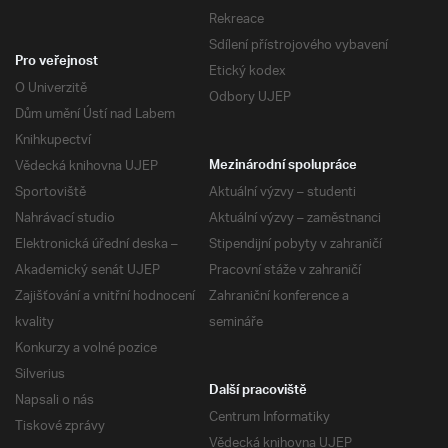
Rekreace
Sdílení přístrojového vybavení
Pro veřejnost
Etický kodex
O Univerzitě
Odbory UJEP
Dům umění Ústí nad Labem
Knihkupectví
Vědecká knihovna UJEP
Mezinárodní spolupráce
Sportoviště
Aktuální výzvy – studenti
Nahrávací studio
Aktuální výzvy – zaměstnanci
Elektronická úřední deska –
Stipendijní pobyty v zahraničí
Akademický senát UJEP
Pracovní stáže v zahraničí
Zajišťování a vnitřní hodnocení
Zahraniční konference a
kvality
semináře
Konkurzy a volné pozice
Silverius
Další pracoviště
Napsali o nás
Centrum Informatiky
Tiskové zprávy
Vědecká knihovna UJEP