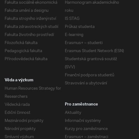
Fakulta sociálně ekonomická
Harmonogram akademického
Fakulta umění a designu
roku
Fakulta strojního inženýrství
IS STAG
Fakulta zdravotnických studií
Průkaz studenta
Fakulta životního prostředí
E-learning
Filozofická fakulta
Erasmus+ – studenti
Pedagogická fakulta
Erasmus Student Network (ESN)
Přírodovědecká fakulta
Studentská grantová soutěž
(SVV)
Finanční podpora studentů
Věda a výzkum
Stravování a ubytování
Human Resources Strategy for
Researchers
Vědecká rada
Pro zaměstnance
Ediční činnost
Aktuality
Mezinárodní projekty
Informační systémy
Národní projekty
Kurzy pro zaměstnance
Smluvní výzkum
Erasmus+ – zaměstnaci