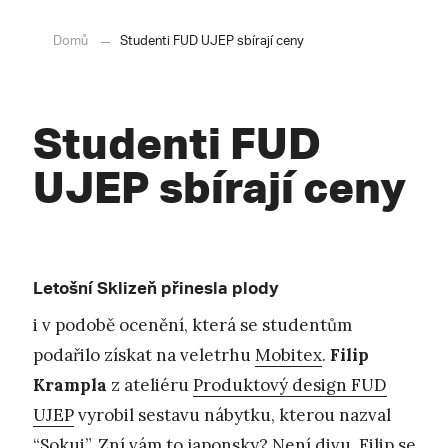
Domů
Studenti FUD UJEP sbírají ceny
Studenti FUD
UJEP sbírají ceny
Letošní Sklizeň přinesla plody
i v podobě ocenění, která se studentům
podařilo získat na veletrhu
Mobitex
.
Filip
Krampla
z ateliéru
Produktový design FUD
UJEP
vyrobil sestavu nábytku, kterou nazval
“Sokui”. Zní vám to japonsky? Není divu. Filip se