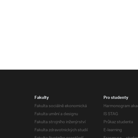
Fakulty
Pro studenty
Fakulta sociálně ekonomická
Harmonogram aka
Fakulta umění a designu
IS STAG
Fakulta strojního inženýrství
Průkaz studenta
Fakulta zdravotnických studií
E-learning