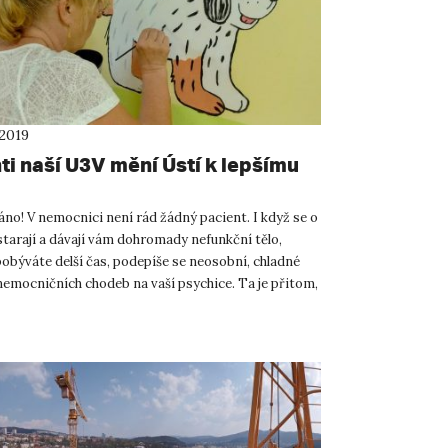
 2019
ti naší U3V mění Ústí k lepšímu
no! V nemocnici není rád žádný pacient. I když se o
starají a dávají vám dohromady nefunkční tělo,
pobýváte delší čas, podepíše se neosobní, chladné
nemocničních chodeb na vaší psychice. Ta je přitom,