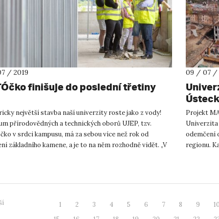
07 / 2019
09 / 07 /
Óčko finišuje do poslední třetiny
Univerz
Ústec
icky největší stavba naší univerzity roste jako z vody!
Projekt MA
um přírodovědných a technických oborů UJEP, tzv.
Univerzita 
ko v srdci kampusu, má za sebou více než rok od
odemčení o
ní základního kamene, a je to na něm rozhodně vidět. „V
regionu. K
né době je v...
zrealizovat 
ší
1
2
3
4
5
6
7
8
9
1