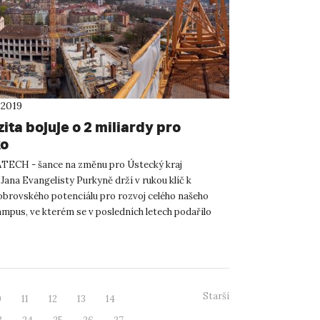
 2019
ita bojuje o 2 miliardy pro
ko
TECH - šance na změnu pro Ústecký kraj
Jana Evangelisty Purkyně drží v rukou klíč k
brovského potenciálu pro rozvoj celého našeho
ampus, ve kterém se v posledních letech podařilo
největší investiční...
Starší
0
11
12
13
14