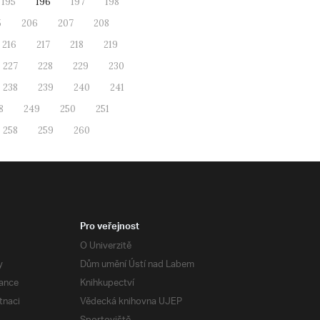
195
196
197
198
5
206
207
208
216
217
218
219
227
228
229
230
238
239
240
241
8
249
250
251
258
259
260
Pro veřejnost
O Univerzitě
y
Dům umění Ústí nad Labem
ance
Knihkupectví
tnaci
Vědecká knihovna UJEP