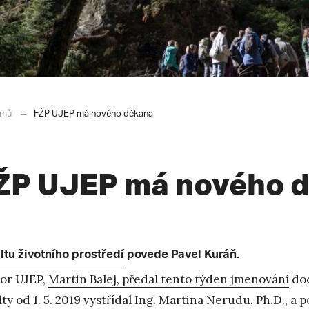
mů
FŽP UJEP má nového děkana
ŽP UJEP má nového 
ltu životního prostředí
povede Pavel Kuráň.
or UJEP,
Martin Balej, předal tento týden jmenování
doc
lty od 1. 5. 2019 vystřídal Ing. Martina Nerudu, Ph.D., a p