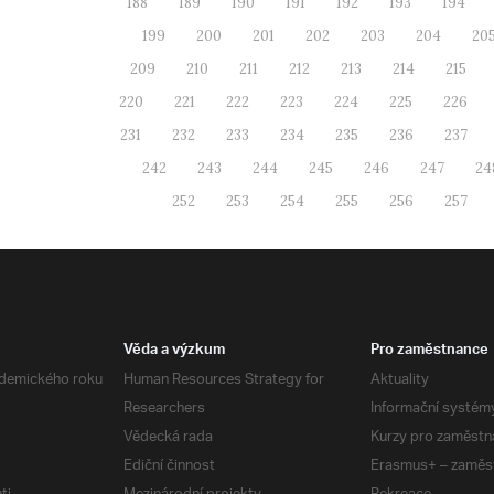
188
189
190
191
192
193
194
199
200
201
202
203
204
20
209
210
211
212
213
214
215
220
221
222
223
224
225
226
231
232
233
234
235
236
237
242
243
244
245
246
247
24
252
253
254
255
256
257
Věda a výzkum
Pro zaměstnance
demického roku
Human Resources Strategy for
Aktuality
Researchers
Informační systém
Vědecká rada
Kurzy pro zaměstn
Ediční činnost
Erasmus+ – zaměs