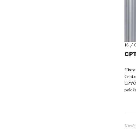
16 / 
CPT
Histor
Centr
CPTÓč
polože
součas
Nověj