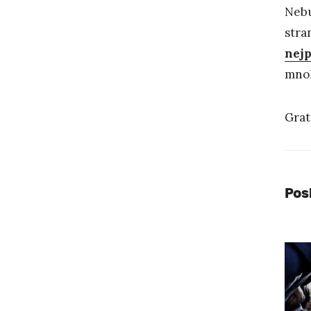
Nebu
stra
nej
mnoh
Grat
Pos