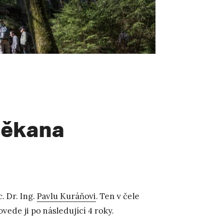
děkana
. Dr. Ing.
Pavlu Kuráňovi
. Ten v čele
ovede ji po následující 4 roky.