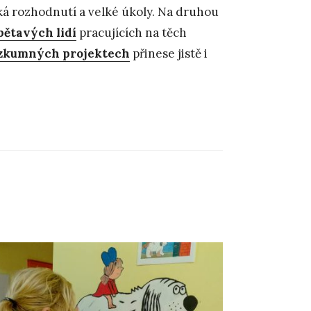
ká rozhodnutí a velké úkoly. Na druhou
bětavých lidí
pracujících na těch
výzkumných
projektech
přinese jistě i