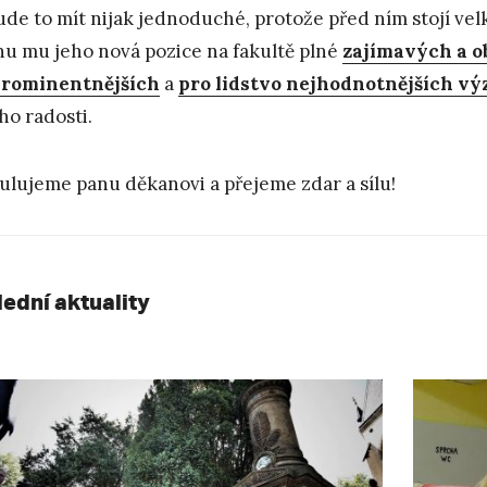
de to mít nijak jednoduché, protože před ním stojí vel
nu mu jeho nová pozice na fakultě plné
zajímavých a o
prominentnějších
a
pro lidstvo nejhodnotnějších 
o radosti.
ulujeme panu děkanovi a přejeme zdar a sílu!
lední aktuality