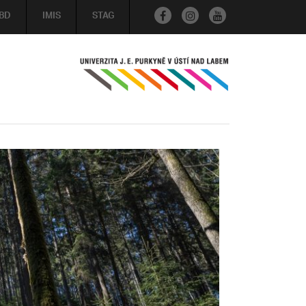
BD
IMIS
STAG