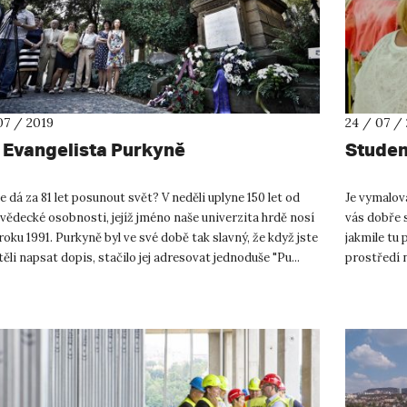
07 / 2019
24 / 07 /
 Evangelista Purkyně
Studen
 dá za 81 let posunout svět? V neděli uplyne 150 let od
Je vymalová
vědecké osobnosti, jejíž jméno naše univerzita hrdě nosí
vás dobře 
 roku 1991. Purkyně byl ve své době tak slavný, že když jste
jakmile tu 
ěli napsat dopis, stačilo jej adresovat jednoduše "Pu...
prostředí 
jak už d...