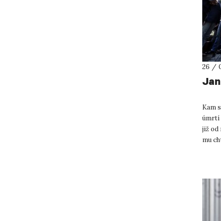
26 / 
Jan
Kam se
úmrtí 
již od
mu cht