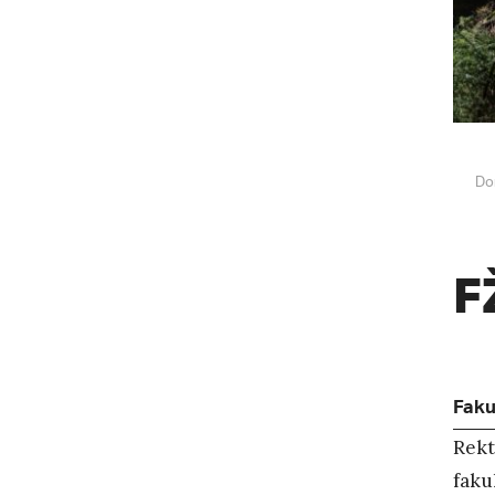
Do
F
Faku
Rekt
faku