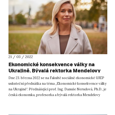
21 / 03 / 2022
Ekonomické konsekvence války na
Ukrajině. Bývalá rektorka Mendelovy
univerzity v Brně přednáší na UJEP.
Dne 23. března 2022 se na Fakultě sociálně ekonomické UJEP
uskuteční přednáška na téma „Ekonomické konsekvence války
na Ukrajině“. Přednášející prof. Ing. Danuše Nerudová, Ph.D., je
česká ekonomka, profesorka a bývalá rektorka Mendelovy
univerzity v Br...