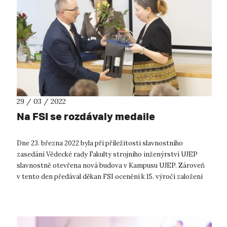
29 / 03 / 2022
Na FSI se rozdávaly medaile
Dne 23. března 2022 byla při příležitosti slavnostního
zasedání Vědecké rady Fakulty strojního inženýrství UJEP
slavnostně otevřena nová budova v Kampusu UJEP. Zároveň
v tento den předával děkan FSI ocenění k 15. výročí založení
FSI UJEP. Vědecká ra...