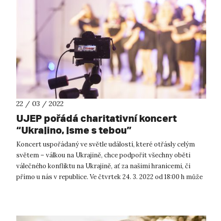
22 / 03 / 2022
UJEP pořádá charitativní koncert
“Ukrajino, jsme s tebou”
Koncert uspořádaný ve světle událostí, které otřásly celým
světem – válkou na Ukrajině, chce podpořit všechny oběti
válečného konfliktu na Ukrajině, ať za našimi hranicemi, či
přímo u nás v republice. Ve čtvrtek 24. 3. 2022 od 18:00 h může
veřej...