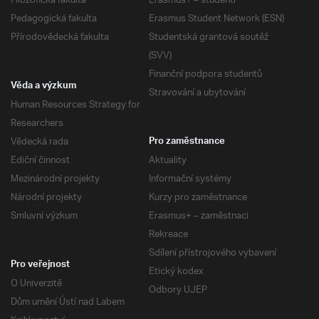
Filozofická fakulta
Erasmus+ – studenti
Pedagogická fakulta
Erasmus Student Network (ESN)
Přírodovědecká fakulta
Studentská grantová soutěž
(SVV)
Finanční podpora studentů
Věda a výzkum
Stravování a ubytování
Human Resources Strategy for
Researchers
Vědecká rada
Pro zaměstnance
Ediční činnost
Aktuality
Mezinárodní projekty
Informační systémy
Národní projekty
Kurzy pro zaměstnance
Smluvní výzkum
Erasmus+ – zaměstnaci
Rekreace
Sdílení přístrojového vybavení
Pro veřejnost
Etický kodex
O Univerzitě
Odbory UJEP
Dům umění Ústí nad Labem