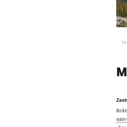
Do
M
Zast
Rekt
univ