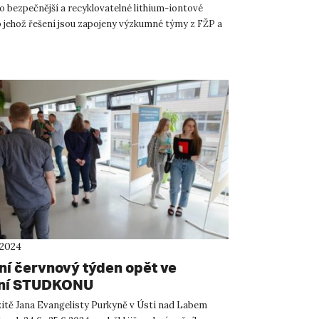
o bezpečnější a recyklovatelné lithium-iontové
do jehož řešení jsou zapojeny výzkumné týmy z FŽP a
 př...
 2024
ní červnový týden opět ve
ní STUDKONU
itě Jana Evangelisty Purkyně v Ústí nad Labem