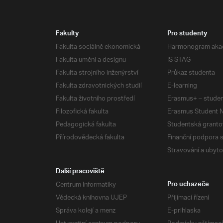
Fakulty
Pro studenty
Fakulta sociálně ekonomická
Harmonogram aka
Fakulta umění a designu
IS STAG
Fakulta strojního inženýrství
Průkaz studenta
Fakulta zdravotnických studií
E-learning
Fakulta životního prostředí
Erasmus+ – studen
Filozofická fakulta
Erasmus Student N
Pedagogická fakulta
Studentská granto
Přírodovědecká fakulta
Finanční podpora 
Stravování a ubyto
Další pracoviště
Centrum Informatiky
Pro uchazeče
Vědecká knihovna UJEP
Přijímací řízení
Správa kolejí a menz
E-prihlaska