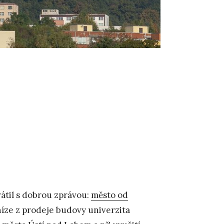
rátil s dobrou zprávou:
město od
níze z prodeje budovy univerzita