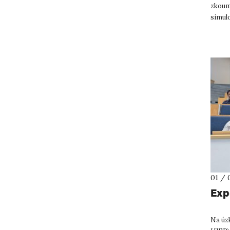
zkoum
simul
„Socio
01 / 
Exp
Na úz