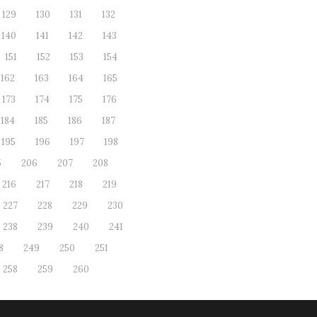
129
130
131
132
140
141
142
143
151
152
153
154
162
163
164
165
173
174
175
176
184
185
186
187
195
196
197
198
5
206
207
208
216
217
218
219
227
228
229
230
238
239
240
241
8
249
250
251
258
259
260