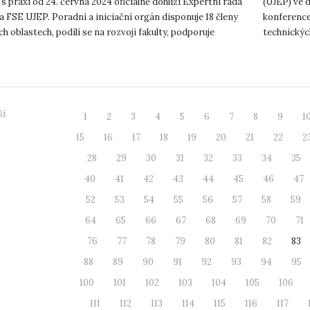
s praxí od 24. června 2024 oficiálně dohlíží Expertní rada
(UJEP) ve d
 FSE UJEP. Poradní a iniciační orgán disponuje 18 členy
konference
ch oblastech, podílí se na rozvoji fakulty, podporuje
technickýc
e...
disertačníc
ší
1
2
3
4
5
6
7
8
9
1
15
16
17
18
19
20
21
22
2
28
29
30
31
32
33
34
35
40
41
42
43
44
45
46
47
52
53
54
55
56
57
58
59
64
65
66
67
68
69
70
71
76
77
78
79
80
81
82
83
88
89
90
91
92
93
94
95
100
101
102
103
104
105
106
111
112
113
114
115
116
117