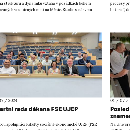
á strukturu a dynamiku vztahů v posádkách během
procesy pr
ovaných vesmírných misí na Měsíc. Studie s názvem
baterie“, 
mapping qualitative ...
PřF. Projekt
07 / 2024
01 / 07 /
ertní rada děkana FSE UJEP
Posled
zname
kou spolupráci Fakulty sociálně ekonomické UJEP (FSE
Na Univerz