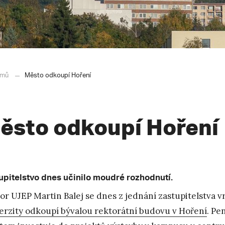
mů
Město odkoupí Hoření
ěsto odkoupí Hoření
upitelstvo dnes učinilo moudré rozhodnutí.
or UJEP Martin Balej se dnes z jednání zastupitelstva v
erzity odkoupí bývalou rektorátní budovu v Hoření
. Pe