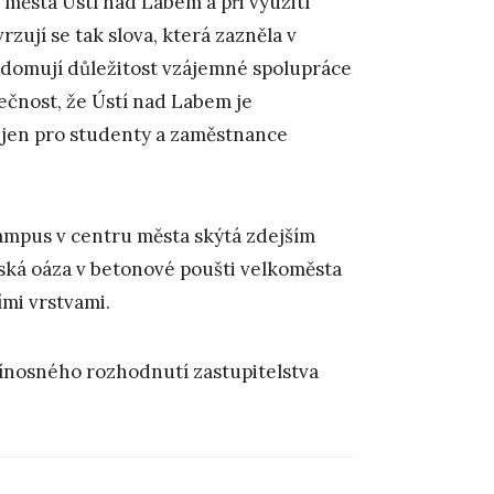
města Ústí nad Labem a při využití
zují se tak slova, která zazněla v
vědomují důležitost vzájemné spolupráce
utečnost, že Ústí nad Labem je
ejen pro studenty a zaměstnance
kampus v centru města skýtá zdejším
ská oáza v betonové poušti velkoměsta
ími vrstvami.
ínosného rozhodnutí zastupitelstva