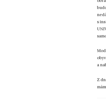
obra
budo
ned
s in
UNIV
samo
Mode
obyv
a na
Z dn
máme