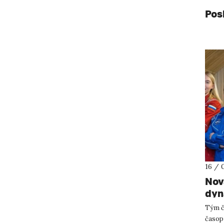
Pos
16 / 
Nov
dyn
pos
Tým č
ves
časopi