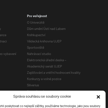
Pro veřejnost
O Univerzitě
y
Dům umění Ústí nad Labem
ance
Knihkupectví
tnaci
Vědecká knihovna UJEP
Sportoviště
ého vybavení
Nahrávací studio
Elektronická úřední deska –
Akademický senát UJEP
Zajišťování a vnitřní hodnocení kvality
Konkurzy a volné pozice
Silverius
Napsali o nás
Správa souhlasu se soubory cookie
Tiskové zprávy
i poskytovat co nejlepší zážitky, používáme technologie, jako jsou soubory