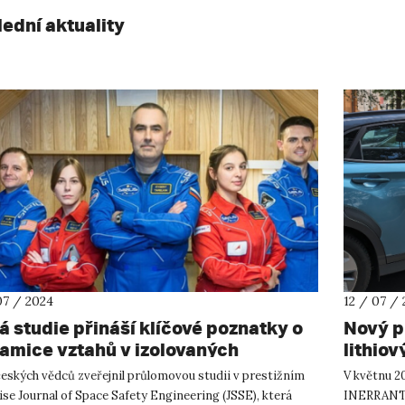
lední aktuality
07 / 2024
12 / 07 /
á studie přináší klíčové poznatky o
Nový p
amice vztahů v izolovaných
lithiov
ádkách během simulovaných
eských vědců zveřejnil průlomovou studii v prestižním
V květnu 2
mírných misí
se Journal of Space Safety Engineering (JSSE), která
INERRANT -