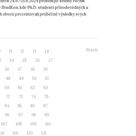
nech 24.6.-25.6.2024 proběhl již sedmý ročník
 StudKon, kde Ph.D. studenti přírodovědných a
h oborů prezentovali průběžné výsledky svých
h prací. Každý ro...
Starší
0
11
12
13
14
3
24
25
26
27
36
37
38
39
48
49
50
51
60
61
62
63
72
73
74
75
84
85
86
87
96
97
98
99
107
108
109
110
118
119
120
121