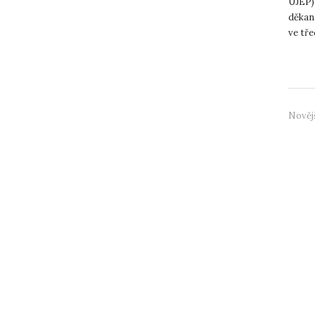
UJEP) 
děkana
ve tře
inovac
Nověj