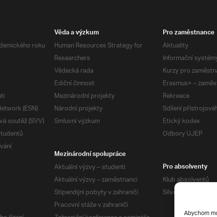
Věda a výzkum
Pro zaměstnance
demického roku
Human Resources Strategy for
Aktuality
Researchers
Informační systém
Vědecká rada
Kurzy pro zaměstn
Ediční činnost
Erasmus+ – zaměs
ti
Mezinárodní projekty
Rekreace
etwork (ESN)
Národní projekty
Sdílení přístrojov
vá soutěž (SVV)
Smluvní výzkum
Etický kodex
studentů
Odbory UJEP
vání
Mezinárodní spolupráce
Aktuální výzvy – studenti
Pro absolventy
Aktuální výzvy – zaměstnanci
Klub absolventů
Stipendijní pobyty v zahraničí
Silverius
Pracovní stáže v zahraničí
Abychom mohl