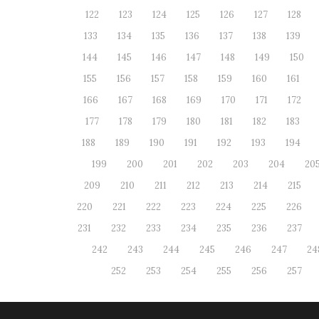
122
123
124
125
126
127
128
133
134
135
136
137
138
139
144
145
146
147
148
149
150
155
156
157
158
159
160
161
166
167
168
169
170
171
172
177
178
179
180
181
182
183
188
189
190
191
192
193
194
199
200
201
202
203
204
20
209
210
211
212
213
214
215
220
221
222
223
224
225
226
231
232
233
234
235
236
237
242
243
244
245
246
247
24
252
253
254
255
256
257