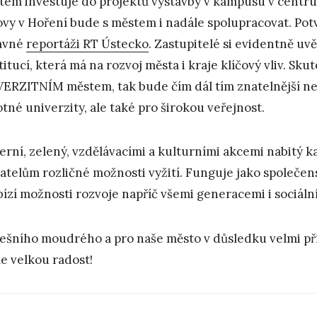
tem investuje do projektů výstavby v kampusu v centru 
vy v Hoření bude s městem i nadále spolupracovat. Potvr
ávné
reportáži RT Ústecko
. Zastupitelé si evidentně u
stitucí, která má na rozvoj města i kraje klíčový vliv. Sk
ERZITNÍM městem, tak bude čím dál tím znatelnější n
tné univerzity, ale také pro širokou veřejnost.
rní, zelený, vzdělávacími a kulturními akcemi nabitý 
atelům rozličné možnosti vyžití. Funguje jako společen
bízí možnosti rozvoje napříč všemi generacemi i sociáln
ešního moudrého a pro naše město v důsledku velmi př
 velkou radost!