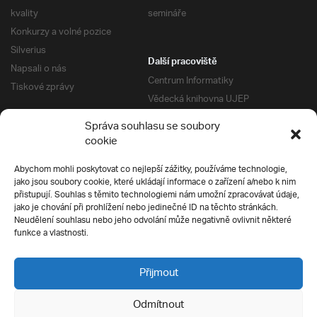
kvality
semináře
Konkurzy a volné pozice
Silverius
Další pracoviště
Napsali o nás
Centrum Informatiky
Tiskové zprávy
Vědecká knihovna UJEP
Správa kolejí a menz
Správa souhlasu se soubory
Univerzitní centrum podpory
Pro absolventy
cookie
Klub absolventů
Abychom mohli poskytovat co nejlepší zážitky, používáme technologie,
Silverius
jako jsou soubory cookie, které ukládají informace o zařízení a/nebo k nim
Pro uchazeče
přistupují. Souhlas s těmito technologiemi nám umožní zpracovávat údaje,
Přijímací řízení
jako je chování při prohlížení nebo jedinečné ID na těchto stránkách.
Neudělení souhlasu nebo jeho odvolání může negativně ovlivnit některé
E-prihlaska
Ochrana soukromí
funkce a vlastnosti.
Podmínky přijímacího řízení
Přípravné kurzy
Přijmout
Odmítnout