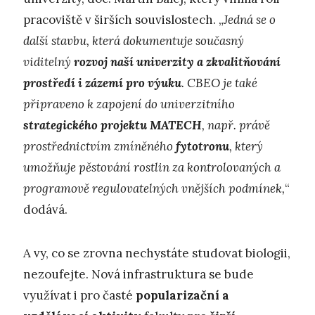
pracoviště v širších souvislostech. „
Jedná se o
další stavbu, která dokumentuje současný
viditelný
rozvoj naší univerzity a zkvalitňování
prostředí i zázemí pro výuku
. CBEO je také
připraveno k zapojení do univerzitního
strategického projektu MATECH
, např. právě
prostřednictvím zmíněného
fytotronu
, který
umožňuje pěstování rostlin za kontrolovaných a
programově regulovatelných vnějších podmínek,
“
dodává.
A vy, co se zrovna nechystáte studovat biologii,
nezoufejte. Nová infrastruktura se bude
využívat i pro časté
popularizační a