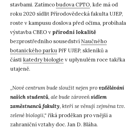
stavbami. Zatímco
budova CPTO
, kde má od
roku 2020 sídlit Přírodovědecká fakulta UJEP,
roste v kampusu doslova před očima, probíhala
výstavba CBEO v
přírodní lokalitě
bezprostředního sousedství
Naučného
botanického parku
PřF UJEP, skleníků a
části
katedry biologie
v uplynulém roce takřka
utajeně.
„
Nové centrum bude sloužit nejen pro
vzdělávání
našich studentů
, ale bude zároveň
sídlem
zaměstnanců fakulty
, kteří se věnují zejména tzv.
zelené biologii,“
říká proděkan pro vnější a
zahraniční vztahy doc. Jan D. Bláha.