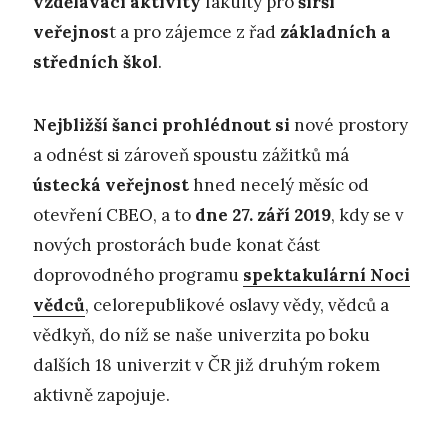
vzdělávací aktivity
fakulty pro
širší
veřejnos
t a pro zájemce z řad
základních a
středních škol
.
Nejbližší šanci prohlédnout si
nové prostory
a odnést si zároveň spoustu zážitků má
ústecká veřejnost
hned necelý měsíc od
otevření CBEO, a to
dne 27. září 2019
, kdy se v
nových prostorách bude konat část
doprovodného programu
spektakulární Noci
vědců
, celorepublikové oslavy vědy, vědců a
vědkyň, do níž se naše univerzita po boku
dalších 18 univerzit v ČR již druhým rokem
aktivně zapojuje.