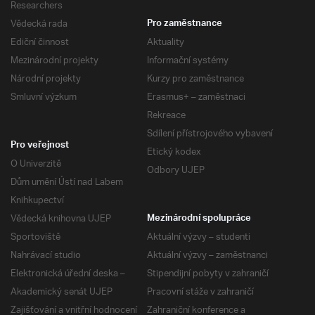
Researchers
Vědecká rada
Pro zaměstnance
Ediční činnost
Aktuality
Mezinárodní projekty
Informační systémy
Národní projekty
Kurzy pro zaměstnance
Smluvní výzkum
Erasmus+ – zaměstnaci
Rekreace
Sdílení přístrojového vybavení
Pro veřejnost
Etický kodex
O Univerzitě
Odbory UJEP
Dům umění Ústí nad Labem
Knihkupectví
Vědecká knihovna UJEP
Mezinárodní spolupráce
Sportoviště
Aktuální výzvy – studenti
Nahrávací studio
Aktuální výzvy – zaměstnanci
Elektronická úřední deska –
Stipendijní pobyty v zahraničí
Akademický senát UJEP
Pracovní stáže v zahraničí
Zajišťování a vnitřní hodnocení
Zahraniční konference a