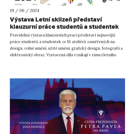
19 / 06 / 2024
Výstava Letní sklizeň představí
klauzurní práce studentů a studentek
Fakulty umění a designu UJEP
Pravidelná výstava klauzurních prací představí nejnovější
práce studentů a studentek ze 16 ateliérů zaměřených na
design, volné umění, užité umění, grafický design, fotografii a
elektronický obraz. Vystavená díla vznikají v rámci letního
semestru a jej...