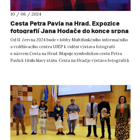
10 / 06 / 2024
Cesta Petra Pavla na Hrad. Expozice
fotografií Jana Hodače do konce srpna
na UJEP
Od 11. června 2024 bude v lobby Multifunkčního informačního
a vzdělávacího centra UJEP k vidění výstava fotografií
s názvem Cesta na Hrad. Mapuje symbolickou cestu Petra
Pavla k titulu hlavy státu. Cesta na Hrad je výstava fotografií k
prvnímu výro...