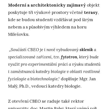
Moderní a architektonicky zajímavý
objekt
poskytuje tři výukové prostory včetně
terasy
,
kde se budou studenti vzdělávat pod širým
nebem a s působivým výhledem na horu
Milešovku.
„Součástí CBEO je i nově vybudovaný
skleník
a
specializované zařízení, tzv.
fytotron
, který bude
využit pro experimentální práci a výuku studentů
i zaměstnanců katedry biologie v oblasti rostlinné
fyziologie a biotechnologie
,“ doplňuje Mgr. Jan
Malý, Ph.D., vedoucí katedry biologie.
Z otevření CBEO se raduje také rektor
univerzity, doc. Martin Balej, který vnímá roli