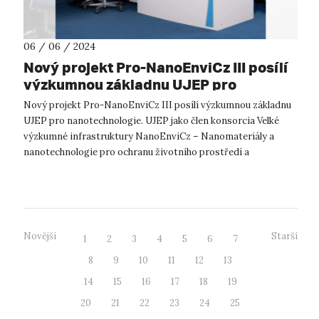
06 / 06 / 2024
Nový projekt Pro-NanoEnviCz III posílí
výzkumnou základnu UJEP pro
nanotechnologie
Nový projekt Pro-NanoEnviCz III posílí výzkumnou základnu
UJEP pro nanotechnologie. UJEP jako člen konsorcia Velké
výzkumné infrastruktury NanoEnviCz – Nanomateriály a
nanotechnologie pro ochranu životního prostředí a
udržitelnou budoucnost je též UJEP...
Novější
Starší
1
2
3
4
5
6
7
8
9
10
11
12
13
14
15
16
17
18
19
20
21
22
23
24
25