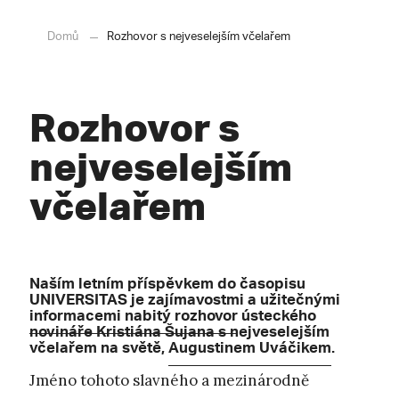
Domů
Rozhovor s nejveselejším včelařem
Rozhovor s
nejveselejším
včelařem
Naším letním příspěvkem do časopisu
UNIVERSITAS je zajímavostmi a užitečnými
informacemi nabitý rozhovor
ústeckého
novináře Kristiána Šujana s nejveselejším
včelařem na světě,
Augustinem Uváčikem
.
Jméno tohoto slavného a mezinárodně