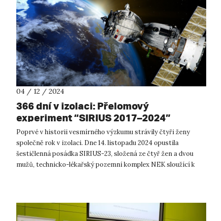
04 / 12 / 2024
366 dní v izolaci: Přelomový
experiment “SIRIUS 2017–2024”
dokončen
Poprvé v historii vesmírného výzkumu strávily čtyři ženy
společně rok v izolaci. Dne 14. listopadu 2024 opustila
šestičlenná posádka SIRIUS-23, složená ze čtyř žen a dvou
mužů, technicko-lékařský pozemní komplex NEK sloužící k
simulaci vesmírného le...