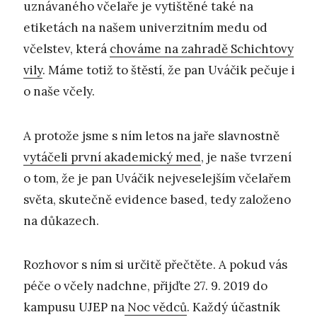
uznávaného včelaře je vytištěné také na
etiketách na našem univerzitním medu od
včelstev, která
chováme na zahradě Schichtovy
vily
. Máme totiž to štěstí, že pan Uváčik pečuje i
o naše včely.
A protože jsme s ním letos na jaře slavnostně
vytáčeli první akademický med
, je naše tvrzení
o tom, že je pan Uváčik nejveselejším včelařem
světa, skutečně evidence based, tedy založeno
na důkazech.
Rozhovor s ním si určitě přečtěte. A pokud vás
péče o včely nadchne, přijďte 27. 9. 2019 do
kampusu UJEP na
Noc vědců
. Každý účastník