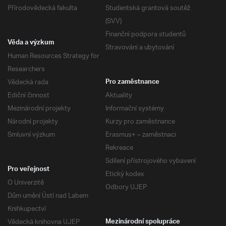
Přírodovědecká fakulta
Studentská grantová soutěž
(SVV)
Finanční podpora studentů
Věda a výzkum
Stravování a ubytování
Human Resources Strategy for
Researchers
Vědecká rada
Pro zaměstnance
Ediční činnost
Aktuality
Mezinárodní projekty
Informační systémy
Národní projekty
Kurzy pro zaměstnance
Smluvní výzkum
Erasmus+ – zaměstnaci
Rekreace
Sdílení přístrojového vybavení
Pro veřejnost
Etický kodex
O Univerzitě
Odbory UJEP
Dům umění Ústí nad Labem
Knihkupectví
Vědecká knihovna UJEP
Mezinárodní spolupráce