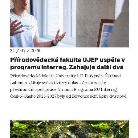
24 / 07 / 2026
Přírodovědecká fakulta UJEP uspěla v
programu Interreg. Zahajuje další dva
přeshraniční projekty se saskými
Přírodovědecká fakulta Univerzity J. E. Purkyně v Ústí nad
partnery
Labem rozšiřuje své aktivity v oblasti česko-saské
přeshraniční spolupráce. V rámci Programu EU Interreg
Česko–Sasko 2021–2027 byly od července schváleny dva nové
projekty, které propojí české ...