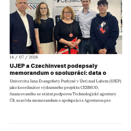
14 / 07 / 2026
UJEP a Czechinvest podepsaly
memorandum o spolupráci: data o
podnikatelském prostředí posílí
Univerzita Jana Evangelisty Purkyně v Ústí nad Labem (UJEP)
výzkum CESMOD
jako koordinátor výzkumného projektu CESMOD,
financovaného se státní podporou Technologické agentury
ČR, uzavřela memorandum o spolupráci s Agenturou pro
podporu podnikání a investic CzechInve...