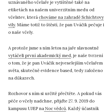
uznávaného včelaře je vytištěné také na
etiketách na našem univerzitním medu od
včelstev, která
chováme na zahradě Schichtovy
vily
. Máme totiž to štěstí, že pan Uváčik pečuje i
o naše včely.
A protože jsme s ním letos na jaře slavnostně
vytáčeli první akademický med
, je naše tvrzení
o tom, že je pan Uváčik nejveselejším včelařem
světa, skutečně evidence based, tedy založeno
na důkazech.
Rozhovor s ním si určitě přečtěte. A pokud vás
péče o včely nadchne, přijďte 27. 9. 2019 do
kampusu UJEP na
Noc vědců
. Každý účastník