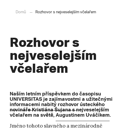
Domů
Rozhovor s nejveselejším včelařem
Rozhovor s
nejveselejším
včelařem
Naším letním příspěvkem do časopisu
UNIVERSITAS je zajímavostmi a užitečnými
informacemi nabitý rozhovor
ústeckého
novináře Kristiána Šujana s nejveselejším
včelařem na světě,
Augustinem Uváčikem
.
Jméno tohoto slavného a mezinárodně