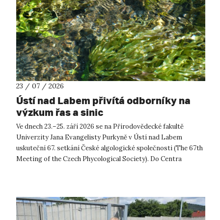
23 / 07 / 2026
Ústí nad Labem přivítá odborníky na
výzkum řas a sinic
Ve dnech 23.–25. září 2026 se na Přírodovědecké fakultě
Univerzity Jana Evangelisty Purkyně v Ústí nad Labem
uskuteční 67. setkání České algologické společnosti (The 67th
Meeting of the Czech Phycological Society). Do Centra
přírodovědných a technickýc...