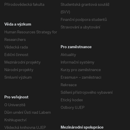
Přírodovědecká fakulta
Studentská grantová soutěž
(SVV)
Finanční podpora studentů
Věda a výzkum
Stravování a ubytování
Human Resources Strategy for
Researchers
Vědecká rada
Pro zaměstnance
Ediční činnost
Aktuality
Mezinárodní projekty
Informační systémy
Národní projekty
Kurzy pro zaměstnance
Smluvní výzkum
Erasmus+ – zaměstnaci
Rekreace
Sdílení přístrojového vybavení
Pro veřejnost
Etický kodex
O Univerzitě
Odbory UJEP
Dům umění Ústí nad Labem
Knihkupectví
Vědecká knihovna UJEP
Mezinárodní spolupráce