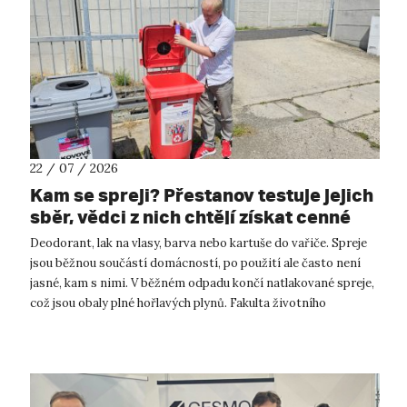
22 / 07 / 2026
Kam se spreji? Přestanov testuje jejich
sběr, vědci z nich chtějí získat cenné
kovy
Deodorant, lak na vlasy, barva nebo kartuše do vařiče. Spreje
jsou běžnou součástí domácností, po použití ale často není
jasné, kam s nimi. V běžném odpadu končí natlakované spreje,
což jsou obaly plné hořlavých plynů. Fakulta životního
prostředí UJ...