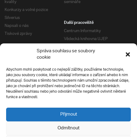
kvality
semináře
Konkurzy a volné pozice
Silverius
Další pracoviště
Napsali o nás
Centrum Informatiky
Tiskové zprávy
Vědecká knihovna UJEP
Správa kolejí a menz
Správa souhlasu se soubory
Univerzitní centrum podpory
Pro absolventy
cookie
Klub absolventů
Abychom mohli poskytovat co nejlepší zážitky, používáme technologie,
Silverius
jako jsou soubory cookie, které ukládají informace o zařízení a/nebo k nim
Pro uchazeče
přistupují. Souhlas s těmito technologiemi nám umožní zpracovávat údaje,
Přijímací řízení
jako je chování při prohlížení nebo jedinečné ID na těchto stránkách.
Neudělení souhlasu nebo jeho odvolání může negativně ovlivnit některé
E-prihlaska
Ochrana soukromí
funkce a vlastnosti.
Podmínky přijímacího řízení
Přípravné kurzy
Přijmout
Odmítnout