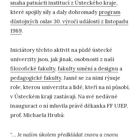
snaha patnácti institucí z Ústeckého kraje
,
které spojily síly a daly dohromady
program
důstojných oslav 30. výročí událostí z listopadu
1989
.
Iniciátory těchto aktivit na půdě ústecké
univerzity jsou, jak jinak, osobnosti z naší
filozofické fakulty
,
fakulty umění a designu
a
pedagogické fakulty
. Jasně se za nimi rýsuje
role, kterou univerzita a lidé, kteří na ní působí,
v Ústeckém kraji zastávají. Na své nedávné
inauguraci o ní mluvila právě děkanka FF UJEP,
prof. Michaela Hrubá:
“…
Je naším úkolem předkládat znovu a znovu