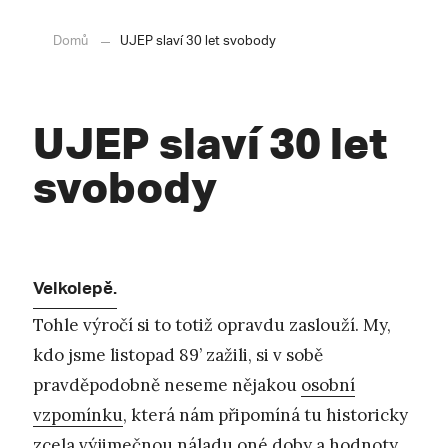
Domů
UJEP slaví 30 let svobody
UJEP slaví 30 let
svobody
Velkolepě.
Tohle výročí si to totiž opravdu zaslouží. My,
kdo jsme listopad 89’ zažili, si v sobě
pravděpodobně neseme nějakou
osobní
vzpomínku
, která nám připomíná tu historicky
zcela výjimečnou náladu oné doby a hodnoty,