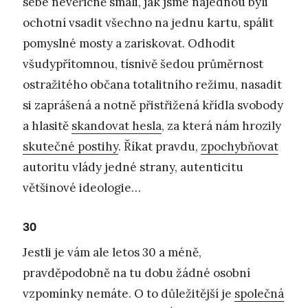
sebe nevěřícně smáli, jak jsme najednou byli
ochotní vsadit všechno na jednu kartu, spálit
pomyslné mosty a zariskovat. Odhodit
všudypřítomnou, tísnivě šedou průměrnost
ostražitého občana totalitního režimu, nasadit
si zaprášená a notně přistřižená křídla svobody
a hlasitě
skandovat hesla
, za která nám hrozily
skutečné postihy
. Říkat pravdu,
zpochybňovat
autoritu vlády jedné strany, autenticitu
většinové ideologie…
30
Jestli je vám ale letos 30 a méně,
pravděpodobně na tu dobu žádné osobní
vzpomínky nemáte. O to důležitější je
společná