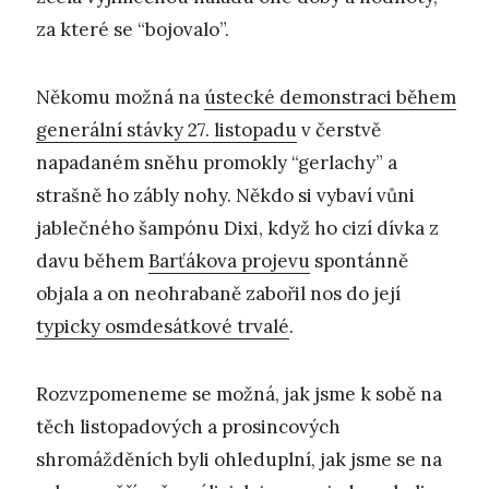
za které se “bojovalo”.
Někomu možná na
ústecké demonstraci během
generální stávky 27. listopadu
v čerstvě
napadaném sněhu promokly “gerlachy” a
strašně ho zábly nohy. Někdo si vybaví vůni
jablečného šampónu Dixi, když ho cizí dívka z
davu během
Barťákova projevu
spontánně
objala a on neohrabaně zabořil nos do její
typicky osmdesátkové trvalé
.
Rozvzpomeneme se možná, jak jsme k sobě na
těch listopadových a prosincových
shromážděních byli ohleduplní, jak jsme se na