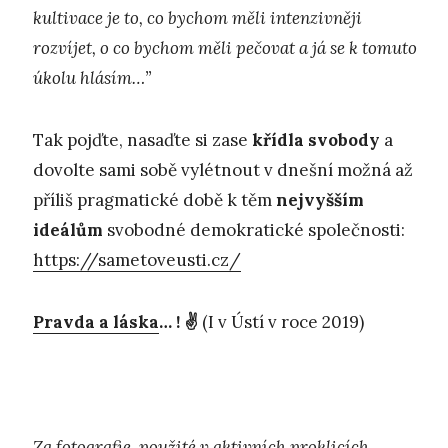
kultivace je to, co bychom měli intenzivněji
rozvíjet, o co bychom měli pečovat a já se k tomuto
úkolu hlásím…”
Tak pojďte, nasaďte si zase
křídla svobody
a
dovolte sami sobě vylétnout v dnešní možná až
příliš pragmatické době k těm
nejvyšším
ideálům
svobodné demokratické společnosti:
https://sametoveusti.cz/
Pravda a láska
… ! ✌️
(I v Ústí v roce 2019)
Za fotografie, použité v
aktivních proklicích
,