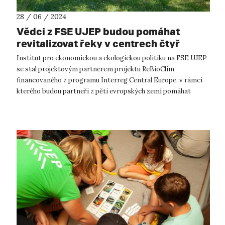
28 / 06 / 2024
Vědci z FSE UJEP budou pomáhat
revitalizovat řeky v centrech čtyř
evropských měst
Institut pro ekonomickou a ekologickou politiku na FSE UJEP
se stal projektovým partnerem projektu ReBioClim
financovaného z programu Interreg Central Europe, v rámci
kterého budou partneři z pěti evropských zemí pomáhat
městům s plánováním obnovy menš...