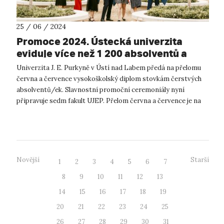
25 / 06 / 2024
Promoce 2024. Ústecká univerzita
eviduje více než 1 200 absolventů a
absolventek.
Univerzita J. E. Purkyně v Ústí nad Labem předá na přelomu
června a července vysokoškolský diplom stovkám čerstvých
absolventů/ek. Slavnostní promoční ceremoniály nyní
připravuje sedm fakult UJEP. Přelom června a července je na
většině univerzit ve ...
Novější
Starší
1
2
3
4
5
6
7
8
9
10
11
12
13
14
15
16
17
18
19
20
21
22
23
24
25
26
27
28
29
30
31