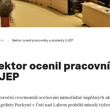
mů
Rektor ocenil pracovníky a studenty UJEP
ektor ocenil pracovn
JEP
oroční ceremoniál oceňování mimořádně úspěšných ak
gelisty Purkyně v Ústí nad Labem proběhl minulý týd