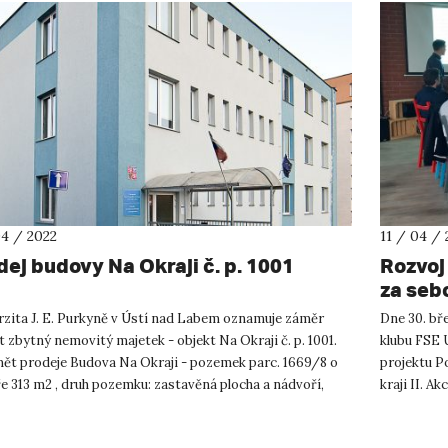
04 / 2022
11 / 04 / 
dej budovy Na Okraji č. p. 1001
Rozvoj 
za seb
Twinni
rzita J. E. Purkyně v Ústí nad Labem oznamuje záměr
Dne 30. bř
 zbytný nemovitý majetek - objekt Na Okraji č. p. 1001.
klubu FSE 
ět prodeje Budova Na Okraji - pozemek parc. 1669/8 o
projektu P
e 313 m2 , druh pozemku: zastavěná plocha a nádvoří,
kraji II. 
sou...
zaměřena na