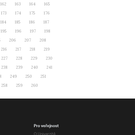
162
163
164
165
173
174
175
176
184
185
186
187
195
196
197
198
5
206
207
208
216
217
218
219
227
228
229
230
238
239
240
241
8
249
250
251
258
259
260
Pro veřejnost
O Univerzitě