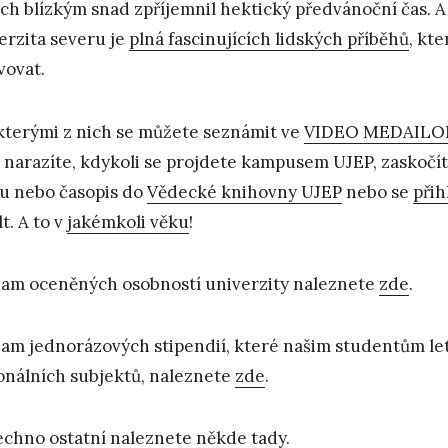
jich blízkým snad zpříjemnil hektický předvánoční čas. 
erzita severu je
plná fascinujících lidských příběhů
, kt
vovat.
kterými z nich se můžete seznámit ve
VIDEO MEDAILON
í narazíte, kdykoli se projdete kampusem UJEP, zaskočí
u nebo časopis do
Vědecké knihovny UJEP
nebo se
přih
t. A to v
jakémkoli věku
!
am oceněných osobností univerzity naleznete
zde
.
am jednorázových stipendií, které našim studentům let
onálních subjektů, naleznete
zde
.
echno ostatní naleznete někde
tady
.