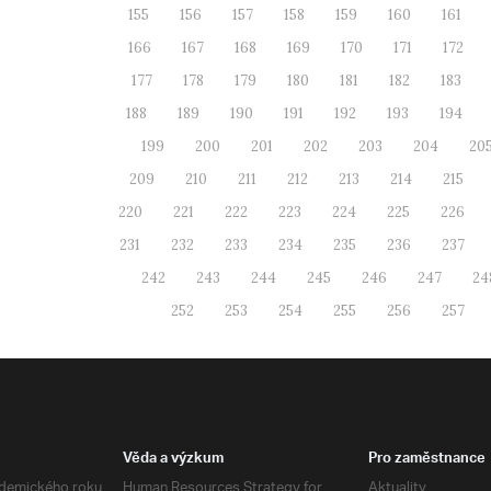
155
156
157
158
159
160
161
166
167
168
169
170
171
172
177
178
179
180
181
182
183
188
189
190
191
192
193
194
199
200
201
202
203
204
20
209
210
211
212
213
214
215
220
221
222
223
224
225
226
231
232
233
234
235
236
237
242
243
244
245
246
247
24
252
253
254
255
256
257
Věda a výzkum
Pro zaměstnance
demického roku
Human Resources Strategy for
Aktuality