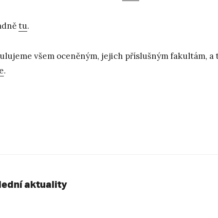
adně
tu
.
ulujeme všem oceněným, jejich příslušným fakultám, a t
e
.
lední aktuality