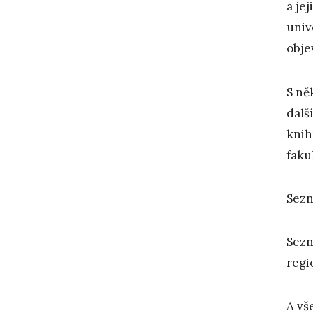
a je
univ
obje
S ně
dalš
knih
fakul
Sezn
Sezn
regi
A vš