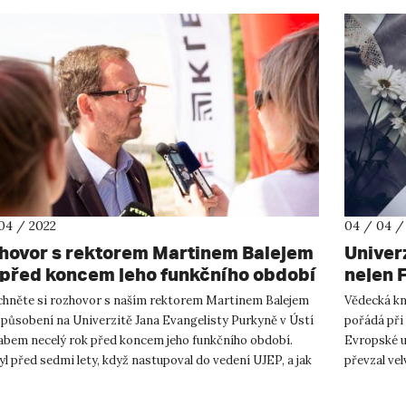
04 / 2022
04 / 04 /
hovor s rektorem Martinem Balejem
Univer
 před koncem jeho funkčního období
nejen 
chněte si rozhovor s naším rektorem Martinem Balejem
Vědecká kn
 působení na Univerzitě Jana Evangelisty Purkyně v Ústí
pořádá při
abem necelý rok před koncem jeho funkčního období.
Evropské u
yl před sedmi lety, když nastupoval do vedení UJEP, a jak
převzal vel
tu dob...
duben jeve 