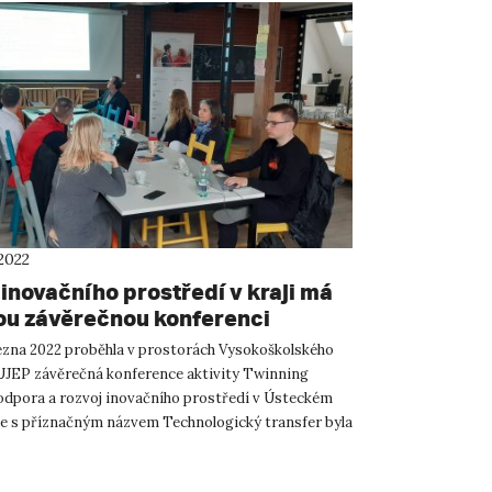
2022
inovačního prostředí v kraji má
ou závěrečnou konferenci
ngu
ezna 2022 proběhla v prostorách Vysokoškolského
UJEP závěrečná konference aktivity Twinning
odpora a rozvoj inovačního prostředí v Ústeckém
Akce s příznačným názvem Technologický transfer byla
 pre...