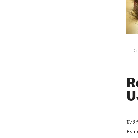
Do
R
U
Každ
Evan