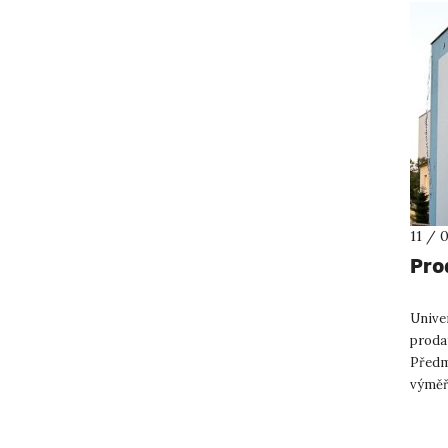
11 / 
Pro
Unive
prodat
Předm
výměř
jehož 