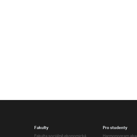
Fakulty
Pro studenty
Fakulta sociálně ekonomická
Harmonogram aka