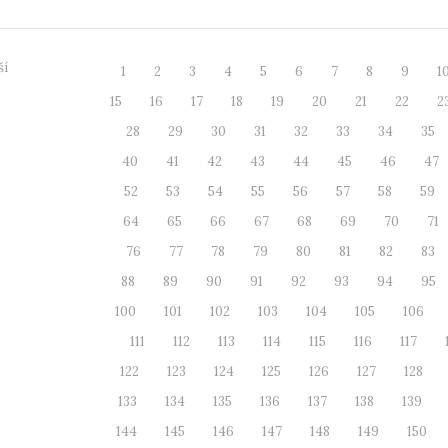
ší
1
2
3
4
5
6
7
8
9
1
15
16
17
18
19
20
21
22
2
28
29
30
31
32
33
34
35
40
41
42
43
44
45
46
47
52
53
54
55
56
57
58
59
64
65
66
67
68
69
70
71
76
77
78
79
80
81
82
83
88
89
90
91
92
93
94
95
100
101
102
103
104
105
106
111
112
113
114
115
116
117
122
123
124
125
126
127
128
133
134
135
136
137
138
139
144
145
146
147
148
149
150