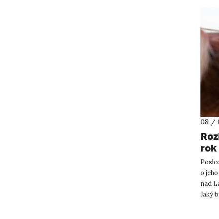
08 / 
Roz
rok
Posle
o jeho
nad L
Jaký b
se za 