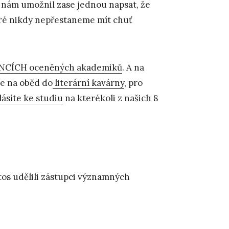
A nám umožnil zase jednou napsat, že
eré nikdy nepřestaneme mít chuť
CÍCH oceněných akademiků
. A na
te na oběd do
literární kavárny
, pro
lásíte ke studiu
na kterékoli z našich 8
os udělili zástupci významných