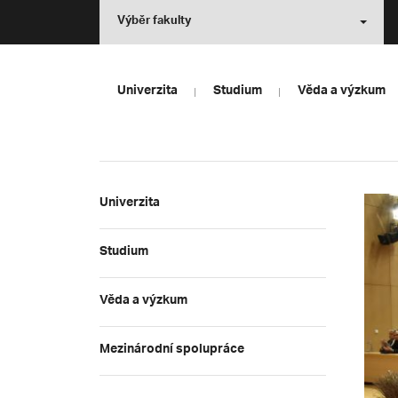
Výběr fakulty
Univerzita
Studium
Věda a výzkum
Univerzita
Studium
Věda a výzkum
Mezinárodní spolupráce