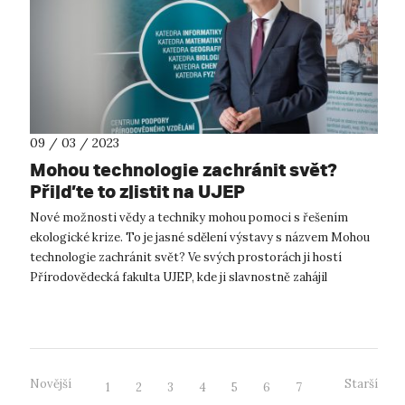
09 / 03 / 2023
Mohou technologie zachránit svět?
Přijďte to zjistit na UJEP
Nové možnosti vědy a techniky mohou pomoci s řešením
ekologické krize. To je jasné sdělení výstavy s názvem Mohou
technologie zachránit svět? Ve svých prostorách ji hostí
Přírodovědecká fakulta UJEP, kde ji slavnostně zahájil
velvyslanec Švýcarské konf...
Novější
Starší
1
2
3
4
5
6
7