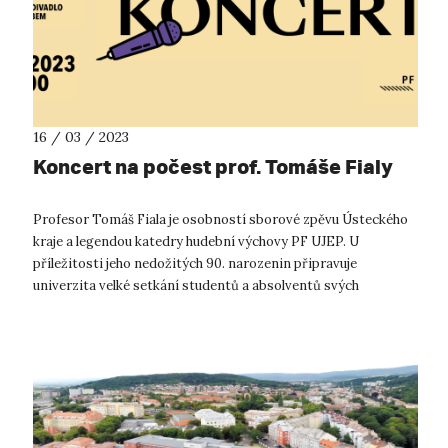
16 / 03 / 2023
Koncert na počest prof. Tomáše Fialy
Profesor Tomáš Fiala je osobností sborové zpěvu Ústeckého
kraje a legendou katedry hudební výchovy PF UJEP. U
příležitosti jeho nedožitých 90. narozenin připravuje
univerzita velké setkání studentů a absolventů svých
hudebních oborů. Prof. Tomáš Fi...