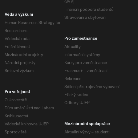
(SVV)
Finanční podpora studentů
Věda a výzkum
Stravování a ubytování
Human Resources Strategy for
Researchers
Vědecká rada
Pro zaměstnance
Ediční činnost
Aktuality
Mezinárodní projekty
Informační systémy
Národní projekty
Kurzy pro zaměstnance
Smluvní výzkum
Erasmus+ – zaměstnaci
Rekreace
Sdílení přístrojového vybavení
Pro veřejnost
Etický kodex
O Univerzitě
Odbory UJEP
Dům umění Ústí nad Labem
Knihkupectví
Vědecká knihovna UJEP
Mezinárodní spolupráce
Sportoviště
Aktuální výzvy – studenti