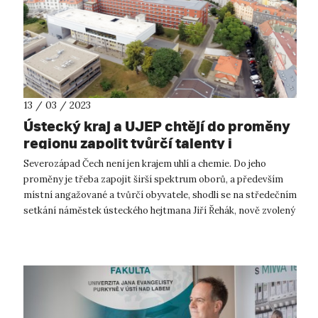
13 / 03 / 2023
Ústecký kraj a UJEP chtějí do proměny
regionu zapojit tvůrčí talenty i
vzdělané obyvatele
Severozápad Čech není jen krajem uhlí a chemie. Do jeho
proměny je třeba zapojit širší spektrum oborů, a především
místní angažované a tvůrčí obyvatele, shodli se na středečním
setkání náměstek ústeckého hejtmana Jiří Řehák, nově zvolený
rektor Univerz...