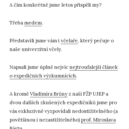
A čím konkrétně jsme letos přispěli my?
Třeba
medem
.
Představili jsme vám i
včelaře
, který pečuje o
naše univerzitní včely.
Napsali jsme úplně nejvíc
nejtroufalejší článek
o expedičních výzkumnících
.
A kromě
Vladimíra Brůny
z naší FŽP UJEP a
dvou dalších zkušených expedičníků jsme pro
vás exkluzivně vyzpovídali nedostižitelného (a
povětšinou i nezastižitelného)
prof. Miroslava
Bártu
.