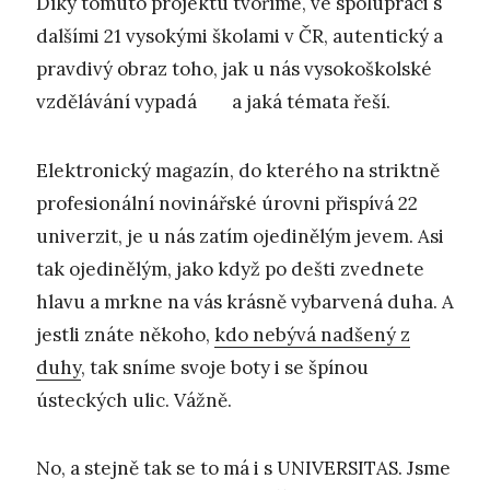
Díky tomuto projektu tvoříme, ve spolupráci s
dalšími 21 vysokými školami v ČR, autentický a
pravdivý obraz toho, jak u nás vysokoškolské
vzdělávání vypadá a jaká témata řeší.
Elektronický magazín, do kterého na striktně
profesionální novinářské úrovni přispívá 22
univerzit, je u nás zatím ojedinělým jevem. Asi
tak ojedinělým, jako když po dešti zvednete
hlavu a mrkne na vás krásně vybarvená duha. A
jestli znáte někoho,
kdo nebývá nadšený z
duhy
, tak sníme svoje boty i se špínou
ústeckých ulic. Vážně.
No, a stejně tak se to má i s UNIVERSITAS. Jsme