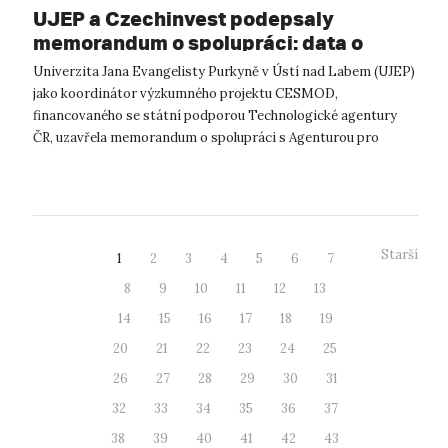
UJEP a Czechinvest podepsaly
memorandum o spolupráci: data o
podnikatelském prostředí posílí
Univerzita Jana Evangelisty Purkyně v Ústí nad Labem (UJEP)
výzkum CESMOD
jako koordinátor výzkumného projektu CESMOD,
financovaného se státní podporou Technologické agentury
ČR, uzavřela memorandum o spolupráci s Agenturou pro
podporu podnikání a investic CzechInve...
Starší
1
2
3
4
5
6
7
8
9
10
11
12
13
14
15
16
17
18
19
20
21
22
23
24
25
26
27
28
29
30
31
32
33
34
35
36
37
38
39
40
41
42
43