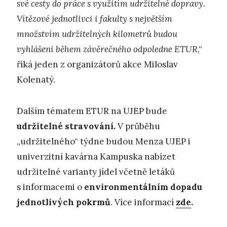
své cesty do práce
s využitím udržitelné dopravy.
Vítězové jednotlivci i fakulty s největším
množstvím udržitelných kilometrů budou
vyhlášeni během závěrečného odpoledne ETUR
,“
říká jeden z organizátorů akce Miloslav
Kolenatý.
Dalším tématem ETUR na UJEP bude
u
držitelné stravování
.
V průběhu
„udržitelného“ týdne budou Menza UJEP i
univerzitní kavárna Kampuska nabízet
udržitelné varianty jídel včetně letáků
s informacemi o
environmentálním dopadu
jednotlivých pokrmů
. Více informací
zde
.