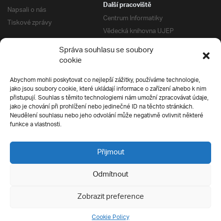
Další pracoviště
Napsali o nás
Centrum Informatiky
Tiskové zprávy
Vědecká knihovna UJEP
Správa kolejí a menz
Správa souhlasu se soubory
Univerzitní centrum podpory
Pro absolventy
cookie
Klub absolventů
Abychom mohli poskytovat co nejlepší zážitky, používáme technologie,
Silverius
jako jsou soubory cookie, které ukládají informace o zařízení a/nebo k nim
Pro uchazeče
přistupují. Souhlas s těmito technologiemi nám umožní zpracovávat údaje,
Přijímací řízení
jako je chování při prohlížení nebo jedinečné ID na těchto stránkách.
Neudělení souhlasu nebo jeho odvolání může negativně ovlivnit některé
E-prihlaska
Ochrana soukromí
funkce a vlastnosti.
Podmínky přijímacího řízení
Přípravné kurzy
Přijmout
Odmítnout
Všechna práva vyhrazena
Zobrazit preference
Cookie Policy