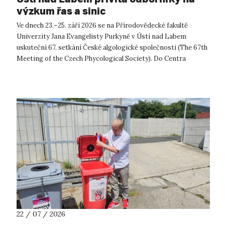
výzkum řas a sinic
Ve dnech 23.–25. září 2026 se na Přírodovědecké fakultě
Univerzity Jana Evangelisty Purkyně v Ústí nad Labem
uskuteční 67. setkání České algologické společnosti (The 67th
Meeting of the Czech Phycological Society). Do Centra
přírodovědných a technickýc...
22 / 07 / 2026