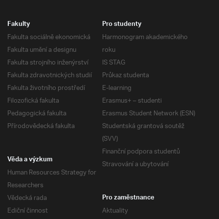
Fakulty
Pro studenty
Fakulta sociálně ekonomická
Harmonogram akademického
Fakulta umění a designu
roku
Fakulta strojního inženýrství
IS STAG
Fakulta zdravotnických studií
Průkaz studenta
Fakulta životního prostředí
E-learning
Filozofická fakulta
Erasmus+ – studenti
Pedagogická fakulta
Erasmus Student Network (ESN)
Přírodovědecká fakulta
Studentská grantová soutěž
(SVV)
Finanční podpora studentů
Věda a výzkum
Stravování a ubytování
Human Resources Strategy for
Researchers
Vědecká rada
Pro zaměstnance
Ediční činnost
Aktuality