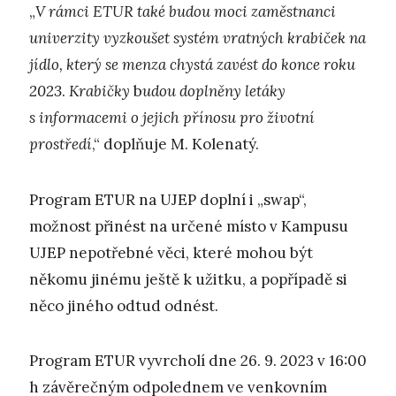
„
V rámci ETUR také budou moci zaměstnanci
univerzity vyzkoušet systém vratných krabiček na
jídlo, který se menza chystá zavést do konce roku
2023
.
Krabičky
b
udou doplněny letáky
s informacemi o jejich přínosu pro životní
prostředí
,“ doplňuje M. Kolenatý.
Program ETUR na UJEP doplní i „swap“,
možnost přinést na určené místo v Kampusu
UJEP nepotřebné věci, které mohou být
někomu jinému ještě k užitku, a popřípadě si
něco jiného odtud odnést.
Program ETUR vyvrcholí dne 26. 9. 2023 v 16:00
h závěrečným odpolednem ve venkovním