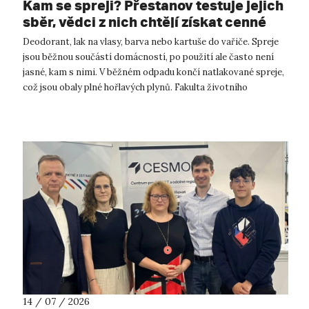
Kam se spreji? Přestanov testuje jejich
sběr, vědci z nich chtějí získat cenné
kovy
Deodorant, lak na vlasy, barva nebo kartuše do vařiče. Spreje
jsou běžnou součástí domácností, po použití ale často není
jasné, kam s nimi. V běžném odpadu končí natlakované spreje,
což jsou obaly plné hořlavých plynů. Fakulta životního
prostředí UJ...
14 / 07 / 2026