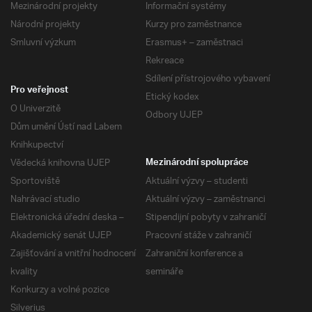
Mezinárodní projekty
Informační systémy
Národní projekty
Kurzy pro zaměstnance
Smluvní výzkum
Erasmus+ – zaměstnaci
Rekreace
Sdílení přístrojového vybavení
Pro veřejnost
Etický kodex
O Univerzitě
Odbory UJEP
Dům umění Ústí nad Labem
Knihkupectví
Vědecká knihovna UJEP
Mezinárodní spolupráce
Sportoviště
Aktuální výzvy – studenti
Nahrávací studio
Aktuální výzvy – zaměstnanci
Elektronická úřední deska –
Stipendijní pobyty v zahraničí
Akademický senát UJEP
Pracovní stáže v zahraničí
Zajišťování a vnitřní hodnocení
Zahraniční konference a
kvality
semináře
Konkurzy a volné pozice
Silverius