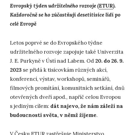
Evropský týden udržitelného rozvoje (
ETUR
).
Každoročně se ho zúčastňují desetitisíce lidí po
celé Evropě
Letos poprvé se do Evropského týdne
udržitelného rozvoje zapojuje také Univerzita
J. E. Purkyně v Ústí nad Labem. Od
20. do 26. 9.
2023
se přidá k tisícovkám různých akcí,
konferencí, výstav, workshopů, seminářů,
filmových promítání, komunitních setkání, dnů
otevřených dveří apod., napříč celou Evropou
s jediným cílem:
dát najevo, že nám záleží na
budoucnosti světa, v němž žijeme
.
V Česku ETUR zastřešuje Ministerstvo