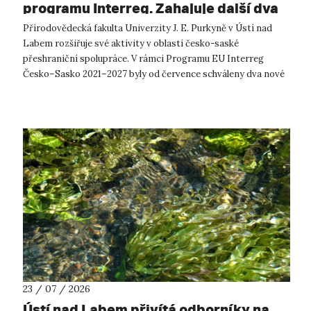
programu Interreg. Zahajuje další dva
přeshraniční projekty se saskými
Přírodovědecká fakulta Univerzity J. E. Purkyně v Ústí nad
partnery
Labem rozšiřuje své aktivity v oblasti česko-saské
přeshraniční spolupráce. V rámci Programu EU Interreg
Česko–Sasko 2021–2027 byly od července schváleny dva nové
projekty, které propojí české ...
23 / 07 / 2026
Ústí nad Labem přivítá odborníky na