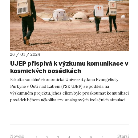
26 / 01 / 2024
UJEP přispívá k výzkumu komunikace v
kosmických posádkách
Fakulta sociálně ekonomická Univerzity Jana Evangelisty
Purkyně v Ústí nad Labem (FSE UJEP) se podílela na
výzkumném projektu, jehož cílem bylo prozkoumat komunikaci
posádek během několika tzv. analogových izolačních simulací
kosmických misí. Jedna z o...
Novější
Starší
1
2
3
4
5
6
7