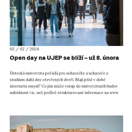
02 / 02 / 2024
Open day na UJEP se blíží – už 8. února
Ústecká univerzita pořádá pro uchazečky a uchazeče o
studium další dny otevřených dveří. Mají ještě v době
internetu smysl? Co jim může vstup do univerzitních budov
nabídnout víc, než pečlivě strukturované informace na www
stránkách? Právě atmosféru vy...