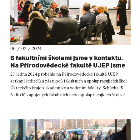
06 / 02 / 2024
S fakultními školami jsme v kontaktu.
Na Přírodovědecké fakultě UJEP jsme
se s nimi setkali koncem ledna
23. ledna 2024 proběhlo na Přírodovědecké fakultě UJEP
setkání ředitelů a zástupců fakultních a spolupracujících škol
Ústeckého kraje s akademiky a vedením fakulty. Schůzka 15
ředitelů zapojených fakultních nebo spolupracujících škol se
uskutečnila...