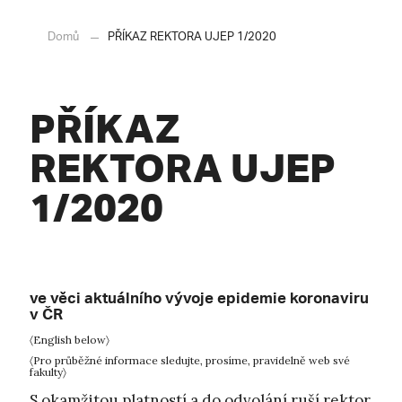
Domů
PŘÍKAZ REKTORA UJEP 1/2020
PŘÍKAZ
REKTORA UJEP
1/2020
ve věci aktuálního vývoje epidemie koronaviru
v ČR
〈English below〉
〈Pro průběžné informace sledujte, prosíme, pravidelně web své
fakulty〉
S okamžitou platností a do odvolání ruší rektor