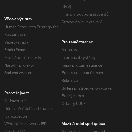
(SVV)
Finanční podpora studentů
Věda a výzkum
Stravování a ubytování
Human Resources Strategy for
Researchers
Vědecká rada
Pro zaměstnance
Ediční činnost
Aktuality
Mezinárodní projekty
Informační systémy
Národní projekty
Kurzy pro zaměstnance
Smluvní výzkum
Erasmus+ – zaměstnaci
Rekreace
Sdílení přístrojového vybavení
Pro veřejnost
Etický kodex
O Univerzitě
Odbory UJEP
Dům umění Ústí nad Labem
Knihkupectví
Vědecká knihovna UJEP
Mezinárodní spolupráce
Sportoviště
Aktuální výzvy – studenti