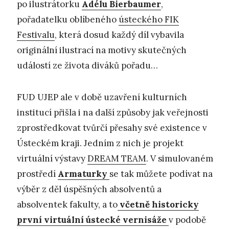
po ilustrátorku
Adélu Bierbaumer
,
pořadatelku oblíbeného
ústeckého FIK
Festivalu
, která dosud každý díl vybavila
originální ilustrací na motivy skutečných
událostí ze života diváků pořadu…
FUD UJEP ale v době uzavření kulturních
institucí přišla i na další způsoby jak veřejnosti
zprostředkovat tvůrčí přesahy své existence v
Ústeckém kraji. Jedním z nich je projekt
virtuální výstavy
DREAM TEAM
. V simulovaném
prostředí
Armaturky
se tak můžete podívat na
výběr z děl úspěšných absolventů a
absolventek fakulty, a to
včetně historicky
první virtuální ústecké vernisáže
v podobě