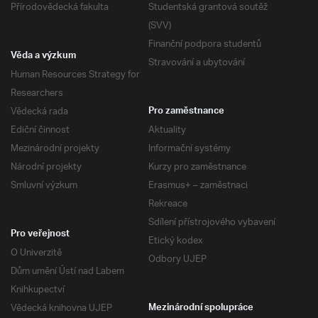
Přírodovědecká fakulta
Studentská grantová soutěž
(SVV)
Finanční podpora studentů
Věda a výzkum
Stravování a ubytování
Human Resources Strategy for
Researchers
Vědecká rada
Pro zaměstnance
Ediční činnost
Aktuality
Mezinárodní projekty
Informační systémy
Národní projekty
Kurzy pro zaměstnance
Smluvní výzkum
Erasmus+ – zaměstnaci
Rekreace
Sdílení přístrojového vybavení
Pro veřejnost
Etický kodex
O Univerzitě
Odbory UJEP
Dům umění Ústí nad Labem
Knihkupectví
Vědecká knihovna UJEP
Mezinárodní spolupráce