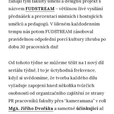
zahájil tým fakulty umění a designu projekt s
názvem
FUDSTREAM
– většinou živé vysílání
přednášek a prezentací místních i hostujících
umělců a pedagogů. V šíleném každodenním
tempu nás potom FUDSTREAM zásoboval
pravidelnou odpolední porcí kultury zhruba po
dobu 30 pracovních dní!
Od tohoto týdne se můžeme těšit na 1 nový díl
seriálu týdně. I to je úctyhodná frekvence,
když si uvědomíme, že tvorba každého dílu
vyžaduje zapojení hned několika tvůrčích
osobností od organizačního zajištění ze strany
PR pracovníků fakulty přes “kameramana” v roli
MgA. Jiřího Dvořáka
a samotné
účinkující
až