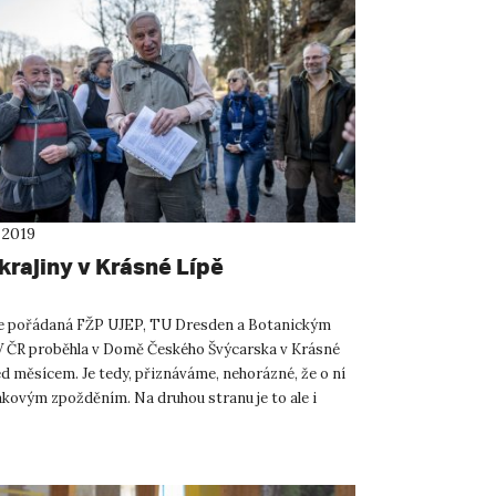
 2019
krajiny v Krásné Lípě
e pořádaná FŽP UJEP, TU Dresden a Botanickým
 ČR proběhla v Domě Českého Švýcarska v Krásné
ed měsícem. Je tedy, přiznáváme, nehorázné, že o ní
akovým zpožděním. Na druhou stranu je to ale i
ežitosti ...