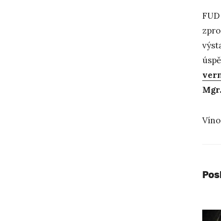
FUD 
zpro
výst
úspě
ver
Mgr.
Víno
Pos