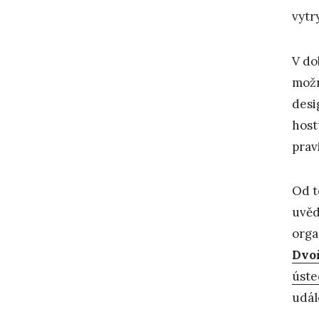
vytr
V do
možn
desi
host
prav
Od t
uvěd
orga
Dvo
úste
udál