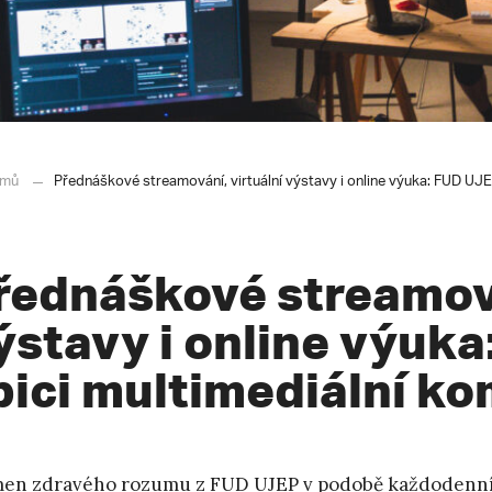
mů
Přednáškové streamování, virtuální výstavy i online výuka: FUD UJE
řednáškové streamová
ýstavy i online výuk
pici multimediální k
men zdravého rozumu z
FUD UJEP
v podobě každodenní