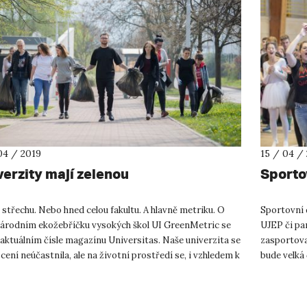
04 / 2019
15 / 04 /
verzity mají zelenou
Sporto
střechu. Nebo hned celou fakultu. A hlavně metriku. O
Sportovní 
árodním ekožebříčku vysokých škol UI GreenMetric se
UJEP či par
 aktuálním čísle magazínu Universitas. Naše univerzita se
zasportova
ení neúčastnila, ale na životní prostředí se, i vzhledem k
bude velká 
.
vyzkoušet n