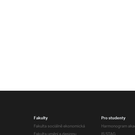
Fakulty
Pro studenty
Fakulta sociálně ekonomická
Harmonogram aka
Fakulta umění a designu
IS STAG