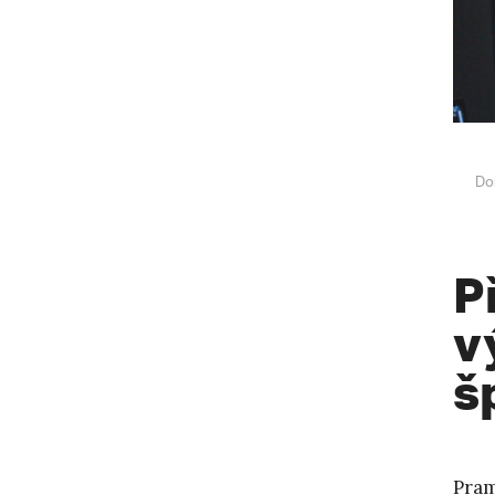
Do
P
v
š
Pra