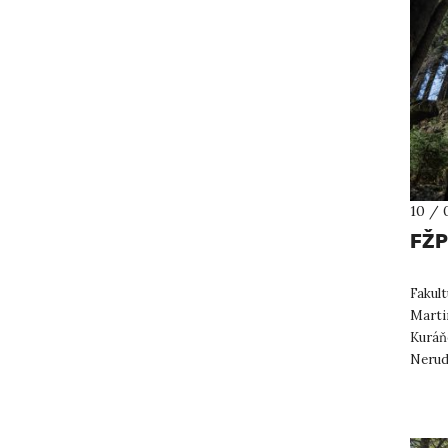
10 / 
FŽP
Fakult
Martin
Kuráňo
Nerudu