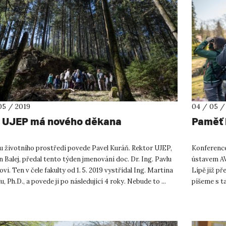
05 / 2019
04 / 05 /
 UJEP má nového děkana
Paměť 
u životního prostředí povede Pavel Kuráň. Rektor UJEP,
Konferenc
 Balej, předal tento týden jmenování doc. Dr. Ing. Pavlu
ústavem AV
vi. Ten v čele fakulty od 1. 5. 2019 vystřídal Ing. Martina
Lípě již př
, Ph.D., a povede ji po následující 4 roky. Nebude to ...
píšeme s t
známkou důl