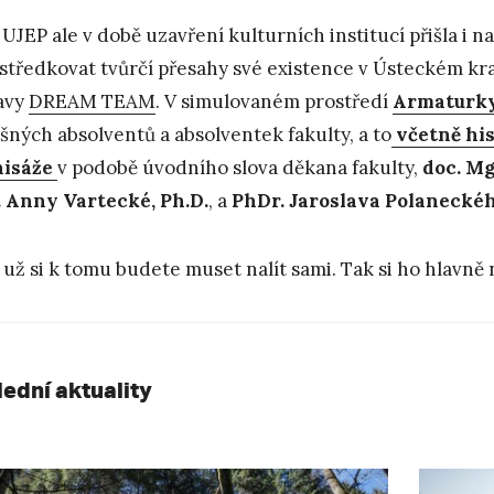
UJEP ale v době uzavření kulturních institucí přišla i na
středkovat tvůrčí přesahy své existence v Ústeckém kraji
avy
DREAM TEAM
. V simulovaném prostředí
Armaturk
šných absolventů a absolventek fakulty, a to
včetně his
nisáže
v podobě úvodního slova děkana fakulty,
doc. Mg
 Anny Vartecké, Ph.D.
, a
PhDr. Jaroslava Polaneckéh
 už si k tomu budete muset nalít sami. Tak si ho hlavně 
lední aktuality