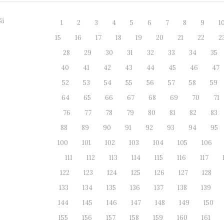
ší
1
2
3
4
5
6
7
8
9
1
15
16
17
18
19
20
21
22
2
28
29
30
31
32
33
34
35
40
41
42
43
44
45
46
47
52
53
54
55
56
57
58
59
64
65
66
67
68
69
70
71
76
77
78
79
80
81
82
83
88
89
90
91
92
93
94
95
100
101
102
103
104
105
106
111
112
113
114
115
116
117
122
123
124
125
126
127
128
133
134
135
136
137
138
139
144
145
146
147
148
149
150
155
156
157
158
159
160
161