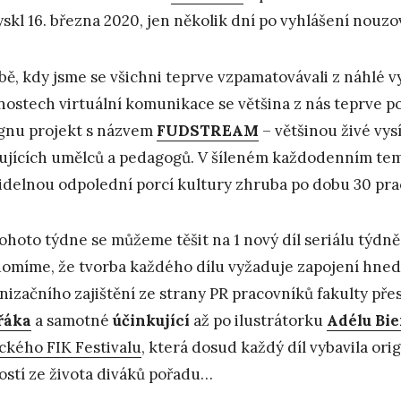
yskl 16. března 2020, jen několik dní po vyhlášení nouz
bě, kdy jsme se všichni teprve vzpamatovávali z náhlé 
ostech virtuální komunikace se většina z nás teprve poo
gnu projekt s názvem
FUDSTREAM
– většinou živé vys
ujících umělců a pedagogů. V šíleném každodenním t
idelnou odpolední porcí kultury zhruba po dobu 30 pra
ohoto týdne se můžeme těšit na 1 nový díl seriálu týdně.
omíme, že tvorba každého dílu vyžaduje zapojení hned 
nizačního zajištění ze strany PR pracovníků fakulty př
řáka
a samotné
účinkující
až po ilustrátorku
Adélu Bi
ckého FIK Festivalu
, která dosud každý díl vybavila ori
ostí ze života diváků pořadu…