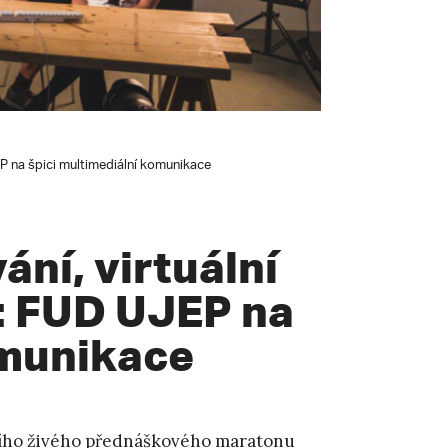
P na špici multimediální komunikace
ní, virtuální
a: FUD UJEP na
omunikace
ho živého přednáškového maratonu