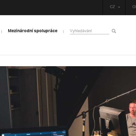
CZ
O
Mezinárodní spolupráce