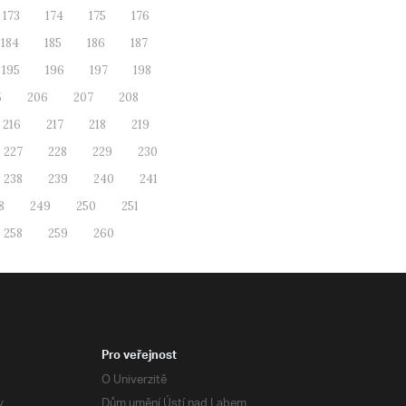
173
174
175
176
184
185
186
187
195
196
197
198
5
206
207
208
216
217
218
219
227
228
229
230
238
239
240
241
8
249
250
251
258
259
260
Pro veřejnost
O Univerzitě
y
Dům umění Ústí nad Labem