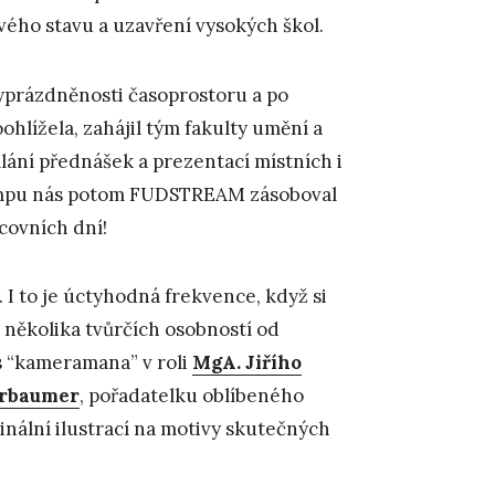
ového stavu a uzavření vysokých škol.
vyprázdněnosti časoprostoru a po
hlížela, zahájil tým fakulty umění a
ílání přednášek a prezentací místních i
empu nás potom FUDSTREAM zásoboval
covních dní!
 I to je úctyhodná frekvence, když si
několika tvůrčích osobností od
es “kameramana” v roli
MgA. Jiřího
erbaumer
, pořadatelku oblíbeného
ginální ilustrací na motivy skutečných