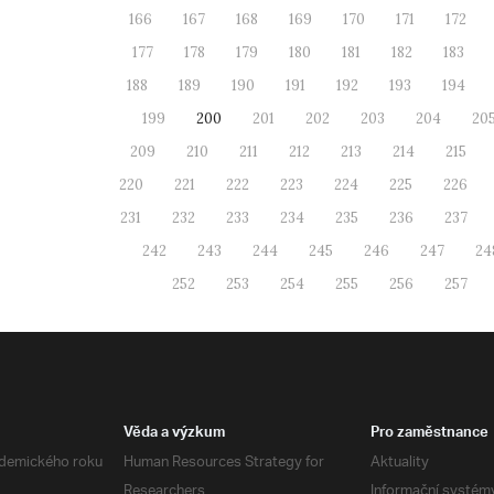
166
167
168
169
170
171
172
177
178
179
180
181
182
183
188
189
190
191
192
193
194
199
200
201
202
203
204
20
209
210
211
212
213
214
215
220
221
222
223
224
225
226
231
232
233
234
235
236
237
242
243
244
245
246
247
24
252
253
254
255
256
257
Věda a výzkum
Pro zaměstnance
demického roku
Human Resources Strategy for
Aktuality
Researchers
Informační systém