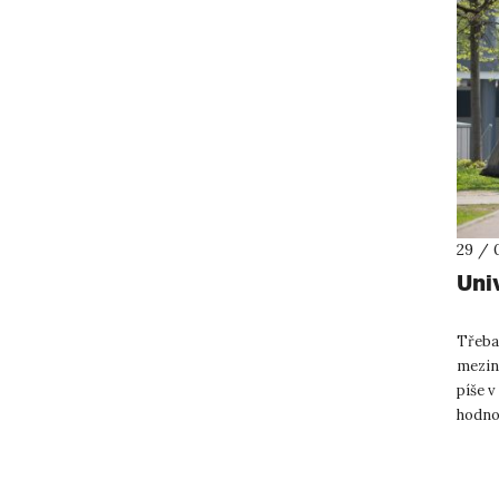
29 / 
Uni
Třeba 
mezin
píše v
hodnoc
minul..