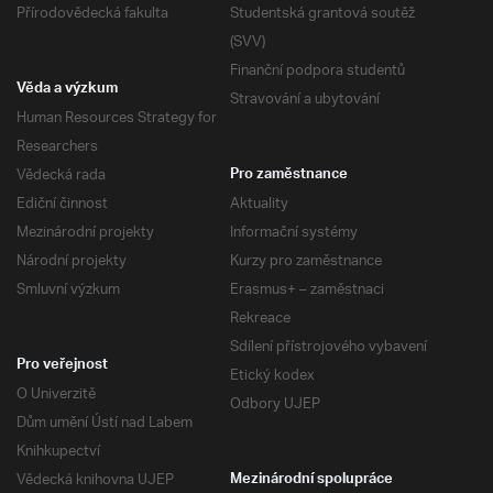
Přírodovědecká fakulta
Studentská grantová soutěž
(SVV)
Finanční podpora studentů
Věda a výzkum
Stravování a ubytování
Human Resources Strategy for
Researchers
Vědecká rada
Pro zaměstnance
Ediční činnost
Aktuality
Mezinárodní projekty
Informační systémy
Národní projekty
Kurzy pro zaměstnance
Smluvní výzkum
Erasmus+ – zaměstnaci
Rekreace
Sdílení přístrojového vybavení
Pro veřejnost
Etický kodex
O Univerzitě
Odbory UJEP
Dům umění Ústí nad Labem
Knihkupectví
Vědecká knihovna UJEP
Mezinárodní spolupráce