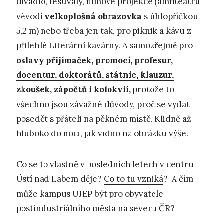
divadlo, festivaly, filmové projekce (amfiteátru
vévodí
velkoplošná obrazovka
s úhlopříčkou
5,2 m) nebo třeba jen tak, pro piknik a kávu z
přilehlé Literární kavárny. A samozřejmě pro
oslavy přijímaček, promocí, profesur,
docentur, doktorátů, státnic, klauzur,
zkoušek, zápočtů i kolokvií
,
protože to
všechno jsou závažné důvody, proč se vydat
posedět s přáteli na pěkném místě. Klidně až
hluboko do noci, jak vidno na obrázku výše.
Co se to vlastně v posledních letech v centru
Ústí nad Labem děje?
Co to tu vzniká
? A čím
může kampus UJEP být pro obyvatele
postindustriálního města na severu ČR?