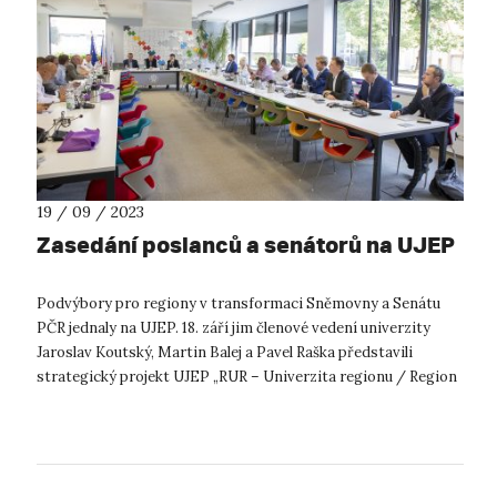
19 / 09 / 2023
Zasedání poslanců a senátorů na UJEP
Podvýbory pro regiony v transformaci Sněmovny a Senátu
PČR jednaly na UJEP. 18. září jim členové vedení univerzity
Jaroslav Koutský, Martin Balej a Pavel Raška představili
strategický projekt UJEP „RUR – Univerzita regionu / Region
univerzitě“, který u...