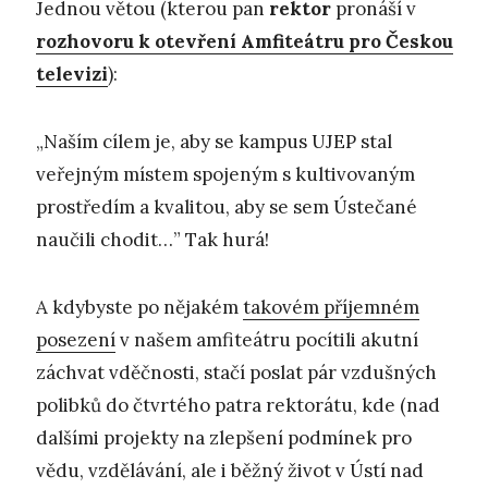
Jednou větou (kterou pan
rektor
pronáší v
rozhovoru k otevření Amfiteátru pro Českou
televizi
):
„Naším cílem je, aby se kampus UJEP stal
veřejným místem spojeným s kultivovaným
prostředím a kvalitou, aby se sem Ústečané
naučili chodit…” Tak hurá!
A kdybyste po nějakém
takovém příjemném
posezení
v našem amfiteátru pocítili akutní
záchvat vděčnosti, stačí poslat pár vzdušných
polibků do čtvrtého patra rektorátu, kde (nad
dalšími projekty na zlepšení podmínek pro
vědu, vzdělávání, ale i běžný život v Ústí nad