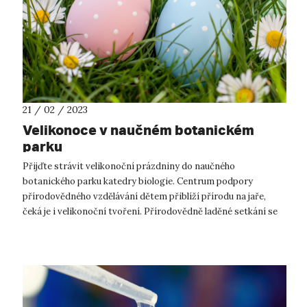
21 / 02 / 2023
Velikonoce v naučném botanickém
parku
Přijďte strávit velikonoční prázdniny do naučného
botanického parku katedry biologie. Centrum podpory
přírodovědného vzdělávání dětem přiblíží přírodu na jaře,
čeká je i velikonoční tvoření. Přírodovědně laděné setkání se
uskuteční ve čtvrtek 6. 4. ...