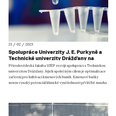
21 / 02 / 2023
Spolupráce Univerzity J. E. Purkyně a
Technické univerzity Drážďany na
biomedicínském výzkumu
Přírodovědecká fakulta UJEP rozvíjí spolupráci s Technickou
univerzitou Drážďany. Jejich společným cílem je optimalizace
zařízení pro kultivaci kmenových buněk. Kmenové buňky
nesou vysoký potenciál klinické využitelnosti při léčbě mnoha
nemocí. Je v...