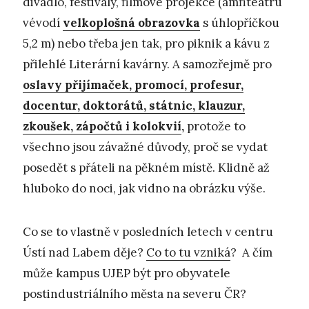
divadlo, festivaly, filmové projekce (amfiteátru
vévodí
velkoplošná obrazovka
s úhlopříčkou
5,2 m) nebo třeba jen tak, pro piknik a kávu z
přilehlé Literární kavárny. A samozřejmě pro
oslavy přijímaček, promocí, profesur,
docentur, doktorátů, státnic, klauzur,
zkoušek, zápočtů i kolokvií
,
protože to
všechno jsou závažné důvody, proč se vydat
posedět s přáteli na pěkném místě. Klidně až
hluboko do noci, jak vidno na obrázku výše.
Co se to vlastně v posledních letech v centru
Ústí nad Labem děje?
Co to tu vzniká
? A čím
může kampus UJEP být pro obyvatele
postindustriálního města na severu ČR?