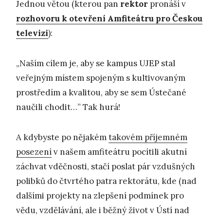
Jednou větou (kterou pan
rektor
pronáší v
rozhovoru k otevření Amfiteátru pro Českou
televizi
):
„Naším cílem je, aby se kampus UJEP stal
veřejným místem spojeným s kultivovaným
prostředím a kvalitou, aby se sem Ústečané
naučili chodit…” Tak hurá!
A kdybyste po nějakém
takovém příjemném
posezení
v našem amfiteátru pocítili akutní
záchvat vděčnosti, stačí poslat pár vzdušných
polibků do čtvrtého patra rektorátu, kde (nad
dalšími projekty na zlepšení podmínek pro
vědu, vzdělávání, ale i běžný život v Ústí nad