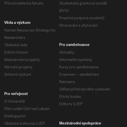
Přírodovědecká fakulta
Studentská grantová soutěž
(SVV)
Finanční podpora studentů
Věda a výzkum
Stravování a ubytování
Human Resources Strategy for
Researchers
Vědecká rada
Pro zaměstnance
Ediční činnost
Aktuality
Mezinárodní projekty
Informační systémy
Národní projekty
Kurzy pro zaměstnance
Smluvní výzkum
Erasmus+ – zaměstnaci
Rekreace
Sdílení přístrojového vybavení
Pro veřejnost
Etický kodex
O Univerzitě
Odbory UJEP
Dům umění Ústí nad Labem
Knihkupectví
Vědecká knihovna UJEP
Mezinárodní spolupráce