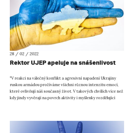
28 / 02 / 2022
Rektor UJEP apeluje na snášenlivost
"V reakci na válečný konflikt a agresivní napadení Ukrajiny
ruskou armádou prožíváme všichni různou intenzitu emocí,
které ovlivňují náš současný život. V takových chvílích více než
kdy jindy vyvěrají na povrch aktivity i myšlenky rozdělující
společnos...