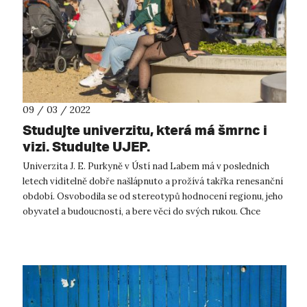
09 / 03 / 2022
Studujte univerzitu, která má šmrnc i
vizi. Studujte UJEP.
Univerzita J. E. Purkyně v Ústí nad Labem má v posledních
letech viditelně dobře našlápnuto a prožívá takřka renesanční
období. Osvobodila se od stereotypů hodnocení regionu, jeho
obyvatel a budoucnosti, a bere věci do svých rukou. Chce
pomáhat, vést a...