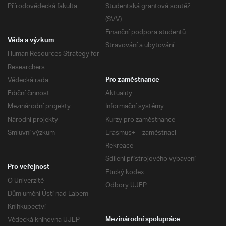
Přírodovědecká fakulta
Studentská grantová soutěž
(SVV)
Finanční podpora studentů
Věda a výzkum
Stravování a ubytování
Human Resources Strategy for
Researchers
Vědecká rada
Pro zaměstnance
Ediční činnost
Aktuality
Mezinárodní projekty
Informační systémy
Národní projekty
Kurzy pro zaměstnance
Smluvní výzkum
Erasmus+ – zaměstnaci
Rekreace
Sdílení přístrojového vybavení
Pro veřejnost
Etický kodex
O Univerzitě
Odbory UJEP
Dům umění Ústí nad Labem
Knihkupectví
Vědecká knihovna UJEP
Mezinárodní spolupráce