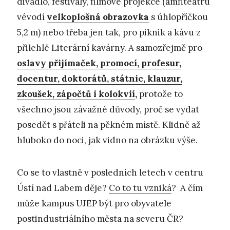
divadlo, festivaly, filmové projekce (amfiteátru
vévodí
velkoplošná obrazovka
s úhlopříčkou
5,2 m) nebo třeba jen tak, pro piknik a kávu z
přilehlé Literární kavárny. A samozřejmě pro
oslavy přijímaček, promocí, profesur,
docentur, doktorátů, státnic, klauzur,
zkoušek, zápočtů i kolokvií
,
protože to
všechno jsou závažné důvody, proč se vydat
posedět s přáteli na pěkném místě. Klidně až
hluboko do noci, jak vidno na obrázku výše.
Co se to vlastně v posledních letech v centru
Ústí nad Labem děje?
Co to tu vzniká
? A čím
může kampus UJEP být pro obyvatele
postindustriálního města na severu ČR?