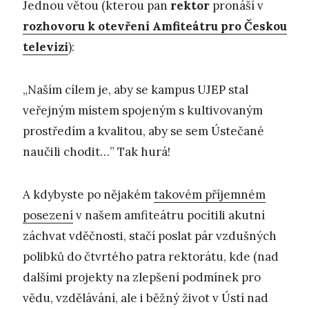
Jednou větou (kterou pan
rektor
pronáší v
rozhovoru k otevření Amfiteátru pro Českou
televizi
):
„Naším cílem je, aby se kampus UJEP stal
veřejným místem spojeným s kultivovaným
prostředím a kvalitou, aby se sem Ústečané
naučili chodit…” Tak hurá!
A kdybyste po nějakém
takovém příjemném
posezení
v našem amfiteátru pocítili akutní
záchvat vděčnosti, stačí poslat pár vzdušných
polibků do čtvrtého patra rektorátu, kde (nad
dalšími projekty na zlepšení podmínek pro
vědu, vzdělávání, ale i běžný život v Ústí nad