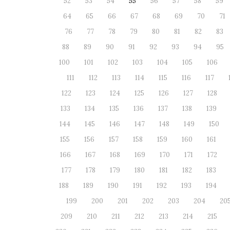
52
53
54
55
56
57
58
59
64
65
66
67
68
69
70
71
76
77
78
79
80
81
82
83
88
89
90
91
92
93
94
95
100
101
102
103
104
105
106
111
112
113
114
115
116
117
122
123
124
125
126
127
128
133
134
135
136
137
138
139
144
145
146
147
148
149
150
155
156
157
158
159
160
161
166
167
168
169
170
171
172
177
178
179
180
181
182
183
188
189
190
191
192
193
194
199
200
201
202
203
204
20
209
210
211
212
213
214
215