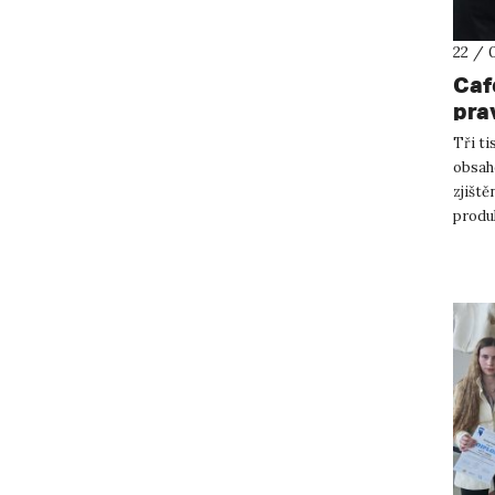
22 / 
Caf
pra
Tři ti
obsaho
zjiště
produk
inspir