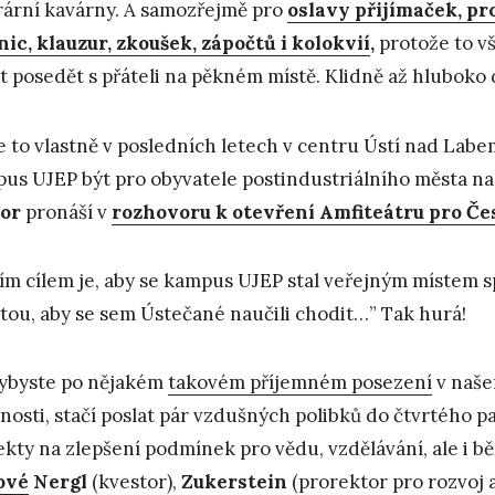
rární kavárny. A samozřejmě pro
oslavy přijímaček, pr
nic, klauzur, zkoušek, zápočtů i kolokvií
,
protože to v
t posedět s přáteli na pěkném místě. Klidně až hluboko 
e to vlastně v posledních letech v centru Ústí nad Lab
us UJEP být pro obyvatele postindustriálního města n
or
pronáší v
rozhovoru k otevření Amfiteátru pro Čes
ím cílem je, aby se kampus UJEP stal veřejným místem 
itou, aby se sem Ústečané naučili chodit…” Tak hurá!
ybyste po nějakém
takovém příjemném posezení
v naše
nosti, stačí poslat pár vzdušných polibků do čtvrtého p
ekty na zlepšení podmínek pro vědu, vzdělávání, ale i b
ové
Nergl
(kvestor),
Zukerstein
(prorektor pro rozvoj a