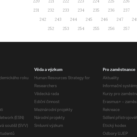
220
221
222
223
224
225
226
231
232
233
234
235
236
237
242
243
244
245
246
247
24
252
253
254
255
256
257
Věda a výzkum
Pro zaměstnance
demického roku
Human Resources Strategy for
Aktuality
Researchers
Informační systém
Vědecká rada
Kurzy pro zaměstn
Ediční činnost
Erasmus+ – zaměs
ti
Mezinárodní projekty
Rekreace
etwork (ESN)
Národní projekty
Sdílení přístrojov
vá soutěž (SVV)
Smluvní výzkum
Etický kodex
studentů
Odbory UJEP