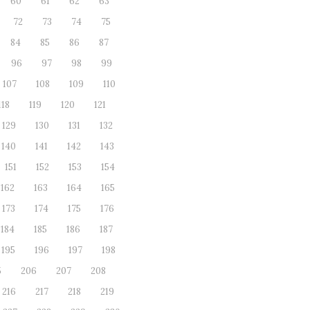
60
61
62
63
72
73
74
75
84
85
86
87
96
97
98
99
107
108
109
110
118
119
120
121
129
130
131
132
140
141
142
143
151
152
153
154
162
163
164
165
173
174
175
176
184
185
186
187
195
196
197
198
5
206
207
208
216
217
218
219