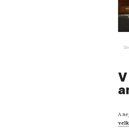
Do
V
a
A ne
velk