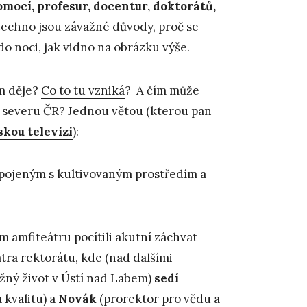
omocí, profesur, docentur, doktorátů,
šechno jsou závažné důvody, proč se
do noci, jak vidno na obrázku výše.
em děje?
Co to tu vzniká
? A čím může
a severu ČR? Jednou větou (kterou pan
kou televizi
):
spojeným s kultivovaným prostředím a
m amfiteátru pocítili akutní záchvat
atra rektorátu, kde (nad dalšími
ěžný život v Ústí nad Labem)
sedí
 kvalitu) a
Novák
(prorektor pro vědu a