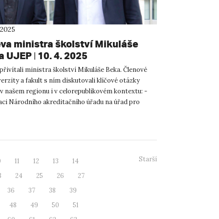
 2025
va ministra školství Mikuláše
 UJEP | 10. 4. 2025
řivítali ministra školství Mikuláše Beka. Členové
erzity a fakult s ním diskutovali klíčové otázky
 v našem regionu i v celorepublikovém kontextu: -
ci Národního akreditačního úřadu na úřad pro
d...
Starší
0
11
12
13
14
3
24
25
26
27
36
37
38
39
48
49
50
51