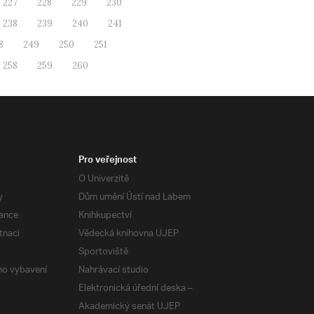
227
228
229
230
238
239
240
241
8
249
250
251
258
259
260
Pro veřejnost
O Univerzitě
y
Dům umění Ústí nad Labem
ance
Knihkupectví
tnaci
Vědecká knihovna UJEP
Sportoviště
ého vybavení
Nahrávací studio
Elektronická úřední deska –
Akademický senát UJEP