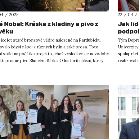
04 / 2025
22 / 04 /
é Nobel: Kráska z kladiny a pivo z
Jak lid
věku
podpoři
síce let staré bronzové vědro nalezené na Pardubicku
Tým Doprav
valo kdysi nápoj z různých bylin a také prosa. Toto
Univerzity
ní stálo na počátku projektu, jehož výsledkem je novodobý
spolupráci
t, prosné pivo Sluneční Bárka. O historii nálezu, který
realizoval
ova...
podpořeném