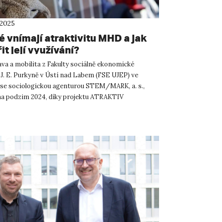
 2025
é vnímají atraktivitu MHD a jak
t její využívání?
a a mobilita z Fakulty sociálně ekonomické
 J. E. Purkyně v Ústí nad Labem (FSE UJEP) ve
 se sociologickou agenturou STEM/MARK, a. s.,
 na podzim 2024, díky projektu ATRAKTIV
u Technologickou agenturou ...