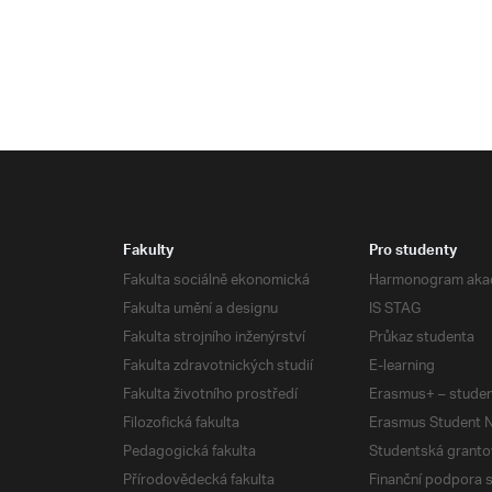
Fakulty
Pro studenty
Fakulta sociálně ekonomická
Harmonogram aka
Fakulta umění a designu
IS STAG
Fakulta strojního inženýrství
Průkaz studenta
Fakulta zdravotnických studií
E-learning
Fakulta životního prostředí
Erasmus+ – studen
Filozofická fakulta
Erasmus Student N
Pedagogická fakulta
Studentská granto
Přírodovědecká fakulta
Finanční podpora 