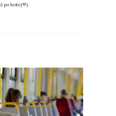
ž po hokej💜).