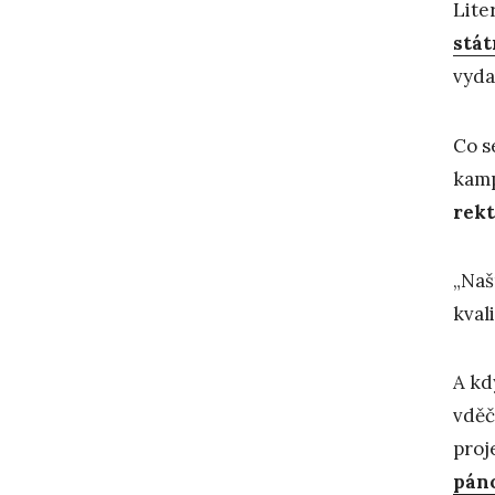
Lite
stát
vyda
Co s
kamp
rekt
„Naš
kval
A kd
vděč
proj
pán