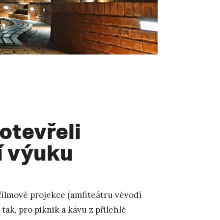
otevřeli
í výuku
, filmové projekce (amfiteátru vévodí
tak, pro piknik a kávu z přilehlé