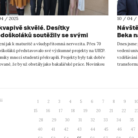
04 / 2025
10 / 04 /
kvapivě skvělé. Desítky
Návště
edoškoláků soutěžily se svými
Beka na
jekty o ceny
ní jak k maturitě a všudypřítomná nervozita. Přes 70
Dnes jsme p
oškoláků představovalo své výzkumné projekty na UJEP.
vedení univ
iky mnozí studenti překvapili. Projekty byly tak dobře
vzdělávání
vané, že by už obstály jako bakalářské práce. Novinkou
transforma
ího ro...
terciární vz
ší
1
2
3
4
5
6
7
8
9
1
15
16
17
18
19
20
21
22
2
28
29
30
31
32
33
34
35
40
41
42
43
44
45
46
47