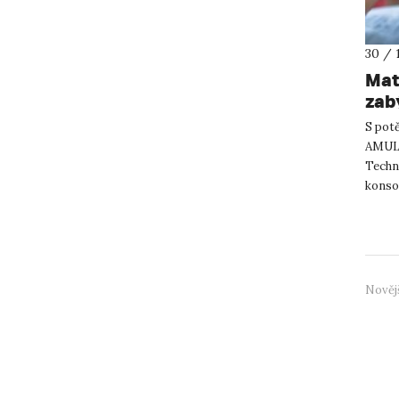
30 / 
Mat
zab
S pot
AMULE
Techn
konsor
druhů 
Nověj