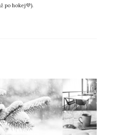
ž po hokej💜).