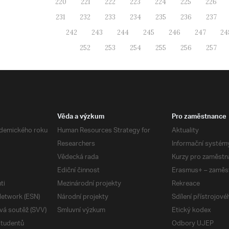
220
221
222
223
224
225
226
231
232
233
234
235
236
237
242
243
244
245
246
247
24
252
253
254
255
256
257
Věda a výzkum
Pro zaměstnance
demického roku
Human Resources Strategy for
Aktuality
Researchers
Informační systém
Vědecká rada
Kurzy pro zaměstn
Ediční činnost
Erasmus+ – zaměs
ti
Mezinárodní projekty
Rekreace
etwork (ESN)
Národní projekty
Sdílení přístrojov
vá soutěž (SVV)
Smluvní výzkum
Etický kodex
studentů
Odbory UJEP