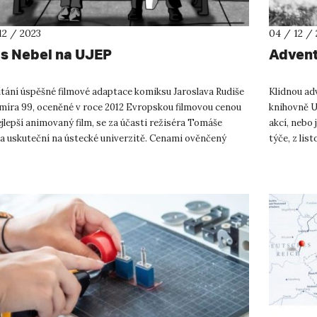
12 / 2023
04 / 12 /
is Nebel na UJEP
Advent
tání úspěšné filmové adaptace komiksu Jaroslava Rudiše
Klidnou ad
omíra 99, oceněné v roce 2012 Evropskou filmovou cenou
knihovně U
jlepší animovaný film, se za účasti režiséra Tomáše
akcí, nebo
a uskuteční na ústecké univerzitě. Cenami ověnčený
týče, z lis
ý příběh...
„Galicie...