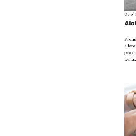
05 / 
Alo
Promí
a Jar
pro ne
Luňák
filmov