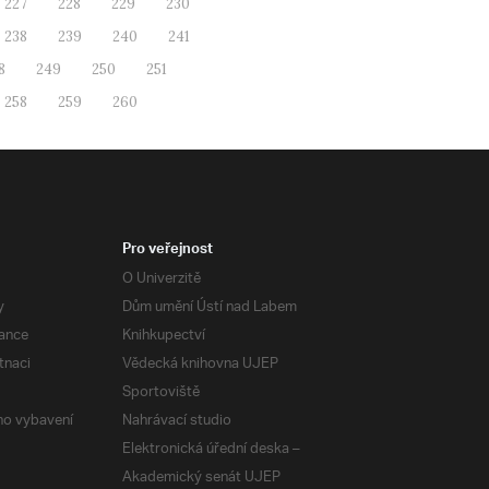
227
228
229
230
238
239
240
241
8
249
250
251
258
259
260
Pro veřejnost
O Univerzitě
y
Dům umění Ústí nad Labem
ance
Knihkupectví
tnaci
Vědecká knihovna UJEP
Sportoviště
ého vybavení
Nahrávací studio
Elektronická úřední deska –
Akademický senát UJEP