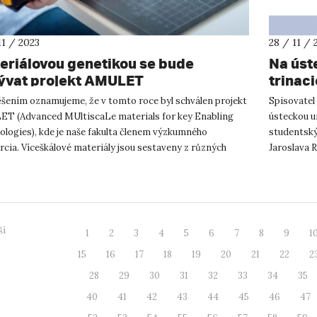
11 / 2023
28 / 11 / 
eriálovou genetikou se bude
Na úst
ývat projekt AMULET
trinac
autore
ěšením oznamujeme, že v tomto roce byl schválen projekt
Spisovatel 
T (Advanced MUltiscaLe materials for key Enabling
ústeckou un
ologies), kde je naše fakulta členem výzkumného
studentský
cia. Víceškálové materiály jsou sestaveny z různých
Jaroslava 
nanomateriálů, k...
workshopu 
ší
1
2
3
4
5
6
7
8
9
1
15
16
17
18
19
20
21
22
2
28
29
30
31
32
33
34
35
40
41
42
43
44
45
46
47