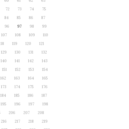
60
61
62
63
72
73
74
75
84
85
86
87
96
97
98
99
107
108
109
110
118
119
120
121
129
130
131
132
140
141
142
143
151
152
153
154
162
163
164
165
173
174
175
176
184
185
186
187
195
196
197
198
5
206
207
208
216
217
218
219