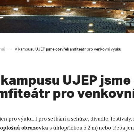
mů
V kampusu UJEP jsme otevřeli amfiteátr pro venkovní výuku
 kampusu UJEP jsme 
mfiteátr pro venkovn
jen pro výuku. I pro setkání a schůze, divadlo, festivaly
oplošná obrazovka
s úhlopříčkou 5,2 m) nebo třeba jen 