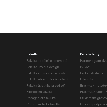
Fakulty
Pro studenty
Fakulta sociálně ekonomická
Harmonogram aka
Fakulta umění a designu
IS STAG
Fakulta strojního inženýrství
Průkaz studenta
Fakulta zdravotnických studií
E-learning
Fakulta životního prostředí
Erasmus+ – studen
Filozofická fakulta
Erasmus Student N
Pedagogická fakulta
Studentská granto
Přírodovědecká fakulta
Finanční podpora 