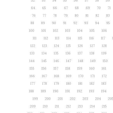
52
53
54
55
56
57
58
59
64
65
66
67
68
69
70
71
76
77
78
79
80
81
82
83
88
89
90
91
92
93
94
95
100
101
102
103
104
105
106
111
112
113
114
115
116
117
122
123
124
125
126
127
128
133
134
135
136
137
138
139
144
145
146
147
148
149
150
155
156
157
158
159
160
161
166
167
168
169
170
171
172
177
178
179
180
181
182
183
188
189
190
191
192
193
194
199
200
201
202
203
204
20
209
210
211
212
213
214
215