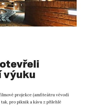
otevřeli
í výuku
, filmové projekce (amfiteátru vévodí
tak, pro piknik a kávu z přilehlé