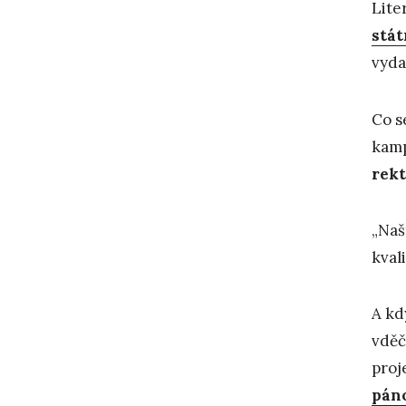
Lite
stát
vyda
Co s
kamp
rekt
„Naš
kval
A kd
vděč
proj
pán