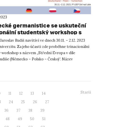
2023
ecké germanistice se uskuteční
ionální studentský workshop s
m Jaroslavem Rudišem
Jaroslav Rudiš navštíví ve dnech 30.11. – 2.12. 2023
iverzitu. Za jeho účasti zde proběhne trinacionální
 workshop s názvem „Střední Evropa v díle
Rudiše (Německo – Polsko – Česko)“. Název
je symbo...
Starší
0
11
12
13
14
3
24
25
26
27
36
37
38
39
48
49
50
51