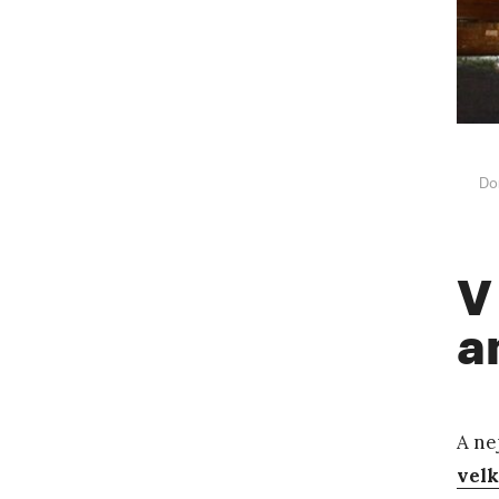
Do
V
a
A ne
velk