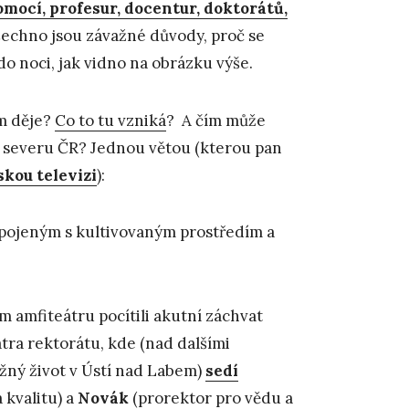
omocí, profesur, docentur, doktorátů,
šechno jsou závažné důvody, proč se
do noci, jak vidno na obrázku výše.
em děje?
Co to tu vzniká
? A čím může
a severu ČR? Jednou větou (kterou pan
kou televizi
):
spojeným s kultivovaným prostředím a
m amfiteátru pocítili akutní záchvat
atra rektorátu, kde (nad dalšími
ěžný život v Ústí nad Labem)
sedí
 kvalitu) a
Novák
(prorektor pro vědu a