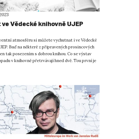
 2023
 ve Vědecké knihovně UJEP
ventní atmosféru si můžete vychutnat i ve Vědecké
JEP. Buď na některé z připravených prosincových
 jen tak posezením s dobrou knihou. Co se výstav
topadu v knihovně přetrvávají hned dvě. Tou první je