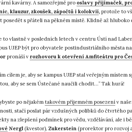
rární kavárny. A samozřejmě pro
oslavy přijímaček, pr
nic, klauzur, zkoušek, zápočtů i kolokvií
,
protože to v
t posedět s přáteli na pěkném místě. Klidně až hluboko 
e to vlastně v posledních letech v centru Ústí nad Lab
us UJEP být pro obyvatele postindustriálního města n
or
pronáší v
rozhovoru k otevření Amfiteátru pro Čes
ím cílem je, aby se kampus UJEP stal veřejným místem 
itou, aby se sem Ústečané naučili chodit…” Tak hurá!
ybyste po nějakém
takovém příjemném posezení
v naše
nosti, stačí poslat pár vzdušných polibků do čtvrtého p
ekty na zlepšení podmínek pro vědu, vzdělávání, ale i b
ové
Nergl
(kvestor),
Zukerstein
(prorektor pro rozvoj a