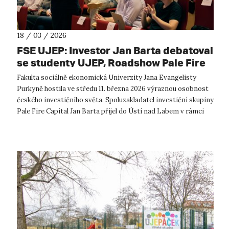
18 / 03 / 2026
FSE UJEP: Investor Jan Barta debatoval
se studenty UJEP, Roadshow Pale Fire
Capital přivezla do Ústí inspiraci ze
Fakulta sociálně ekonomická Univerzity Jana Evangelisty
světa investic
Purkyně hostila ve středu 11. března 2026 výraznou osobnost
českého investičního světa. Spoluzakladatel investiční skupiny
Pale Fire Capital Jan Barta přijel do Ústí nad Labem v rámci
iniciativy R...