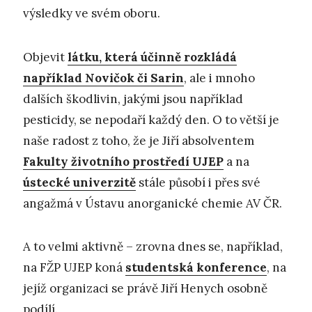
výsledky ve svém oboru.
Objevit
látku, která účinně rozkládá
například Novičok či Sarin
, ale i mnoho
dalších škodlivin, jakými jsou například
pesticidy, se nepodaří každý den. O to větší je
naše radost z toho, že je Jiří absolventem
Fakulty životního prostředí UJEP
a na
ústecké univerzitě
stále působí i přes své
angažmá v Ústavu anorganické chemie AV ČR.
A to velmi aktivně – zrovna dnes se, například,
na FŽP UJEP koná
studentská konference
, na
jejíž organizaci se právě Jiří Henych osobně
podílí.