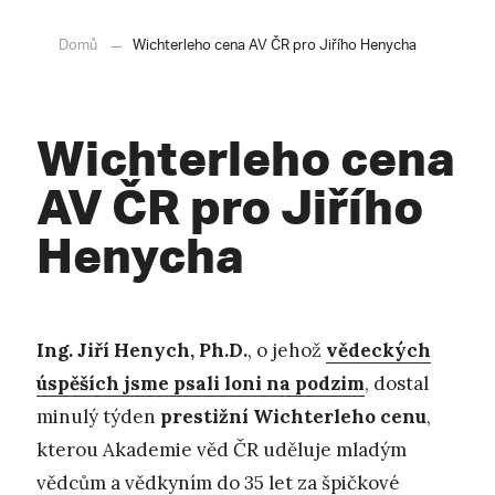
Domů
Wichterleho cena AV ČR pro Jiřího Henycha
Wichterleho cena
AV ČR pro Jiřího
Henycha
Ing. Jiří Henych, Ph.D.
, o jehož
vědeckých
úspěších jsme psali loni na podzim
, dostal
minulý týden
prestižní Wichterleho cenu
,
kterou Akademie věd ČR uděluje mladým
vědcům a vědkyním do 35 let za špičkové