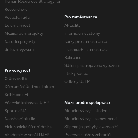
Human Resources Strategy for
Researchers
Vědecká rada
Pro zaměstnance
Ediční činnost
Aktuality
Mezinárodní projekty
Informační systémy
Národní projekty
Kurzy pro zaměstnance
Smluvní výzkum
Erasmus+ – zaměstnaci
Rekreace
Sdílení přístrojového vybavení
Pro veřejnost
Etický kodex
O Univerzitě
Odbory UJEP
Dům umění Ústí nad Labem
Knihkupectví
Vědecká knihovna UJEP
Mezinárodní spolupráce
Sportoviště
Aktuální výzvy – studenti
Nahrávací studio
Aktuální výzvy – zaměstnanci
Elektronická úřední deska –
Stipendijní pobyty v zahraničí
Akademický senát UJEP
Pracovní stáže v zahraničí