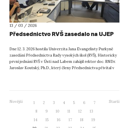
13 / 03 / 2026
Předsednictvo RVŠ zasedalo na UJEP
Dne 12. 3. 2026 hostila Univerzita Jana Evangelisty Purkyně
zasedání Předsednictva Rady vysokých škol (RVŠ), Historicky
první jednání RVŠ v Ústí nad Labem zahájil rektor doc. RNDr.
Jaroslav Koutský, Ph.D., který členy Předsednictva přivítal v
uni...
Novější
Starší
1
2
3
4
5
6
7
8
9
10
11
12
13
14
15
16
17
18
19