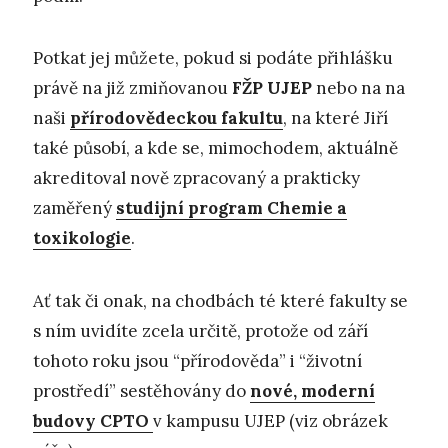
Potkat jej můžete, pokud si podáte přihlášku
právě na již zmiňovanou
FŽP UJEP
nebo na na
naši
přírodovědeckou fakultu
, na které Jiří
také působí, a kde se, mimochodem, aktuálně
akreditoval nově zpracovaný a prakticky
zaměřený
studijní program Chemie a
toxikologie
.
Ať tak či onak, na chodbách té které fakulty se
s ním uvidíte zcela určitě, protože od září
tohoto roku jsou “přírodověda” i “životní
prostředí” sestěhovány do
nové, moderní
budovy CPTO
v kampusu UJEP (viz obrázek