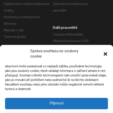
Zajišťování a vnitřní hodnocení
Zahraniční konference a
kvality
semináře
Konkurzy a volné pozice
Silverius
Další pracoviště
Napsali o nás
Centrum Informatiky
Tiskové zprávy
Vědecká knihovna UJEP
Správa kolejí a menz
Správa souhlasu se soubory
Univerzitní centrum podpory
Pro absolventy
cookie
Klub absolventů
Abychom mohli poskytovat co nejlepší zážitky, používáme technologie,
Silverius
jako jsou soubory cookie, které ukládají informace o zařízení a/nebo k nim
Pro uchazeče
přistupují. Souhlas s těmito technologiemi nám umožní zpracovávat údaje,
Přijímací řízení
jako je chování při prohlížení nebo jedinečné ID na těchto stránkách.
Neudělení souhlasu nebo jeho odvolání může negativně ovlivnit některé
E-prihlaska
Ochrana soukromí
funkce a vlastnosti.
Podmínky přijímacího řízení
Přípravné kurzy
Přijmout