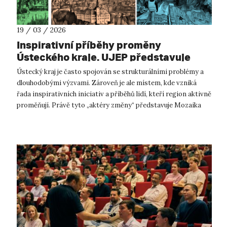
19 / 03 / 2026
Inspirativní příběhy proměny
Ústeckého kraje. UJEP představuje
aktéry, kteří mění region k lepšímu
Ústecký kraj je často spojován se strukturálními problémy a
dlouhodobými výzvami. Zároveň je ale místem, kde vzniká
řada inspirativních iniciativ a příběhů lidí, kteří region aktivně
proměňují. Právě tyto „aktéry změny“ představuje Mozaika
proměn regio...