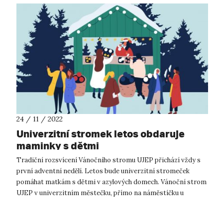
24 / 11 / 2022
Univerzitní stromek letos obdaruje
maminky s dětmi
Tradiční rozsvícení Vánočního stromu UJEP přichází vždy s
první adventní nedělí. Letos bude univerzitní stromeček
pomáhat matkám s dětmi v azylových domech. Vánoční strom
UJEP v univerzitním městečku, přímo na náměstíčku u
rektorátu, se letos rozsvítí ...