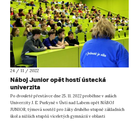
24 / 11 / 2022
Náboj Junior opět hostí ústecká
univerzita
Po dvouleté přestávce dne 25. 11. 2022 proběhne v aulách
Univerzity J. E. Purkyně v Ústí nad Labem opět NÁBOJ
JUNIOR, týmová soutěž pro žáky druhého stupně základních
škol a nižších stupňů víceletých gymnázií v oblasti
matematiky a fyziky. Registr...