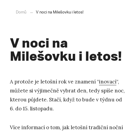
Domů
V noci na Milešovku i letos!
V noci na
Milešovku i letos!
A protože je letošní rok ve znamení “
inovací
“,
můžete si výjimečně vybrat den, tedy spíše noc,
kterou půjdete. Stačí, když to bude v týdnu od
6. do 15. listopadu.
Více informací o tom, jak letošní tradiční noční