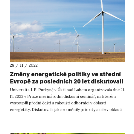
28 / 11 / 2022
Změny energetické politiky ve střední
Evropě za posledních 20 let diskutovali
experti z Česka a Rakouska
Univerzita J. E. Purkyně v Ústí nad Labem organizovala dne 21.
11. 2022 v Praze mezinárodní diskusní seminář, na kterém
vystoupili přední čeští a rakouští odborníci v oblasti
energetiky. Diskutovali, jak se změnily priority a cíle v oblasti
energetické...