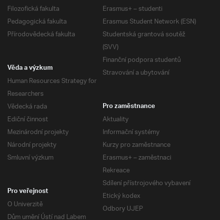
Filozofická fakulta
Erasmus+ – studenti
Pedagogická fakulta
Erasmus Student Network (ESN)
Přírodovědecká fakulta
Studentská grantová soutěž
(SVV)
Finanční podpora studentů
Věda a výzkum
Stravování a ubytování
Human Resources Strategy for
Researchers
Vědecká rada
Pro zaměstnance
Ediční činnost
Aktuality
Mezinárodní projekty
Informační systémy
Národní projekty
Kurzy pro zaměstnance
Smluvní výzkum
Erasmus+ – zaměstnaci
Rekreace
Sdílení přístrojového vybavení
Pro veřejnost
Etický kodex
O Univerzitě
Odbory UJEP
Dům umění Ústí nad Labem