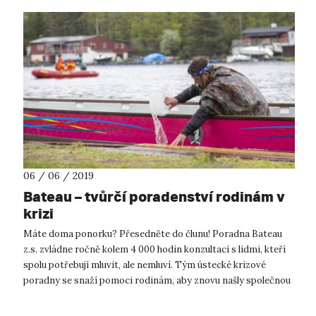
06 / 06 / 2019
Bateau – tvůrčí poradenství rodinám v
krizi
Máte doma ponorku? Přesedněte do člunu! Poradna Bateau
z.s. zvládne ročně kolem 4 000 hodin konzultací s lidmi, kteří
spolu potřebují mluvit, ale nemluví. Tým ústecké krizové
poradny se snaží pomoci rodinám, aby znovu našly společnou
řeč. Takovou, kte...