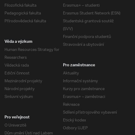
Filozofická fakulta
Erasmus+ – studenti
Pedagogická fakulta
Erasmus Student Network (ESN)
Přírodovědecká fakulta
Studentská grantová soutěž
(SVV)
Finanční podpora studentů
Věda a výzkum
Stravování a ubytování
Human Resources Strategy for
Researchers
Vědecká rada
Pro zaměstnance
Ediční činnost
Aktuality
Mezinárodní projekty
Informační systémy
Národní projekty
Kurzy pro zaměstnance
Smluvní výzkum
Erasmus+ – zaměstnaci
Rekreace
Sdílení přístrojového vybavení
Pro veřejnost
Etický kodex
O Univerzitě
Odbory UJEP
Dům umění Ústí nad Labem