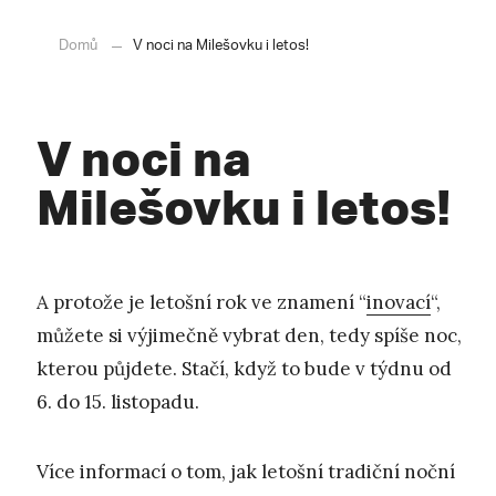
Domů
V noci na Milešovku i letos!
V noci na
Milešovku i letos!
A protože je letošní rok ve znamení “
inovací
“,
můžete si výjimečně vybrat den, tedy spíše noc,
kterou půjdete. Stačí, když to bude v týdnu od
6. do 15. listopadu.
Více informací o tom, jak letošní tradiční noční