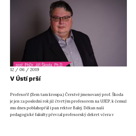
12 / 06 / 2019
V Ústí prší
Profesoři! (Sem tam kroupa.) Čerstvě jmenovaný prof. Škoda
je jen za poslední rok již čtvrtým profesorem na UJEP, k čemuž
mu dnes poblahopřál i pan rektor Balej. Děkan naší
pedagogické fakulty převzal profesorský dekret včera v
Bratislavě z rukou prez...