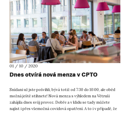
01 / 10 / 2020
Dnes otvírá nová menza v CPTO
Snídani už jste pošvihli, bývá totiž od 7:30 do 10:00, ale oběd
možná ještě stihnete! Nová menza s výhledem na Větruši
zahájila dnes svůj provoz. Dobře a v klidu se tady můžete
najíst i přes všemožná covidová opatření. A to i v případě, že
na UJEP n...