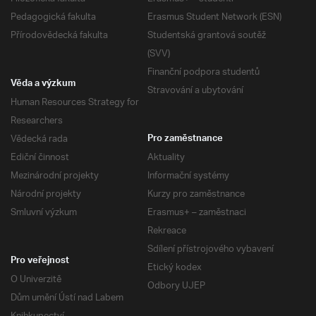
Pedagogická fakulta
Erasmus Student Network (ESN)
Přírodovědecká fakulta
Studentská grantová soutěž
(SVV)
Finanční podpora studentů
Věda a výzkum
Stravování a ubytování
Human Resources Strategy for
Researchers
Vědecká rada
Pro zaměstnance
Ediční činnost
Aktuality
Mezinárodní projekty
Informační systémy
Národní projekty
Kurzy pro zaměstnance
Smluvní výzkum
Erasmus+ – zaměstnaci
Rekreace
Sdílení přístrojového vybavení
Pro veřejnost
Etický kodex
O Univerzitě
Odbory UJEP
Dům umění Ústí nad Labem