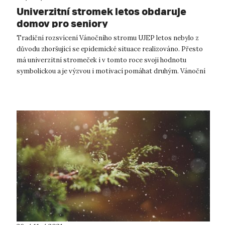
Univerzitní stromek letos obdaruje
domov pro seniory
Tradiční rozsvícení Vánočního stromu UJEP letos nebylo z
důvodu zhoršující se epidemické situace realizováno. Přesto
má univerzitní stromeček i v tomto roce svoji hodnotu
symbolickou a je výzvou i motivací pomáhat druhým. Vánoční
strom UJEP se rozsv...