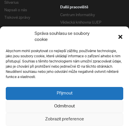
Silverius
Další pracoviště
Napsali o nás
Centrum Informatiky
Tiskové zprávy
Vědecká knihovna UJEP
Správa kolejí a menz
Správa souhlasu se soubory
Univerzitní centrum podpory
Pro absolventy
cookie
Klub absolventů
Abychom mohli poskytovat co nejlepší zážitky, používáme technologie,
Silverius
jako jsou soubory cookie, které ukládají informace o zařízení a/nebo k nim
Pro uchazeče
přistupují. Souhlas s těmito technologiemi nám umožní zpracovávat údaje,
Přijímací řízení
jako je chování při prohlížení nebo jedinečné ID na těchto stránkách.
Neudělení souhlasu nebo jeho odvolání může negativně ovlivnit některé
E-prihlaska
Ochrana soukromí
funkce a vlastnosti.
Podmínky přijímacího řízení
Přípravné kurzy
Přijmout
Odmítnout
Všechna práva vyhrazena
Zobrazit preference