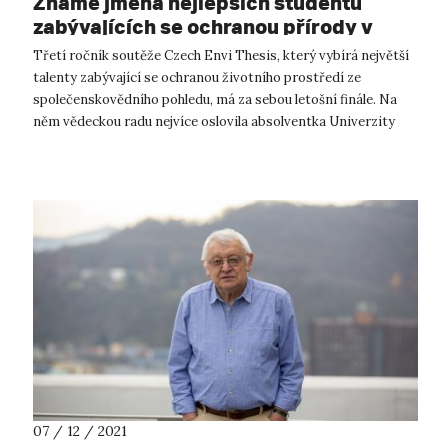
Známe jména nejlepších studentů
zabývajících se ochranou přírody v
Česku
Třetí ročník soutěže Czech Envi Thesis, který vybírá největší
talenty zabývající se ochranou životního prostředí ze
společenskovědního pohledu, má za sebou letošní finále. Na
něm vědeckou radu nejvíce oslovila absolventka Univerzity
Karlovy Šárka Stříb...
07 / 12 / 2021