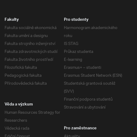
Fakulty
Pro studenty
Fakulta sociálně ekonomická
Harmonogram akademického
Fakulta umění a designu
roku
Fakulta strojního inženýrství
IS STAG
Fakulta zdravotnických studií
Průkaz studenta
Fakulta životního prostředí
E-learning
Filozofická fakulta
Erasmus+ – studenti
Pedagogická fakulta
Erasmus Student Network (ESN)
Přírodovědecká fakulta
Studentská grantová soutěž
(SVV)
Finanční podpora studentů
Věda a výzkum
Stravování a ubytování
Human Resources Strategy for
Researchers
Vědecká rada
Pro zaměstnance
Ediční činnost
Aktuality