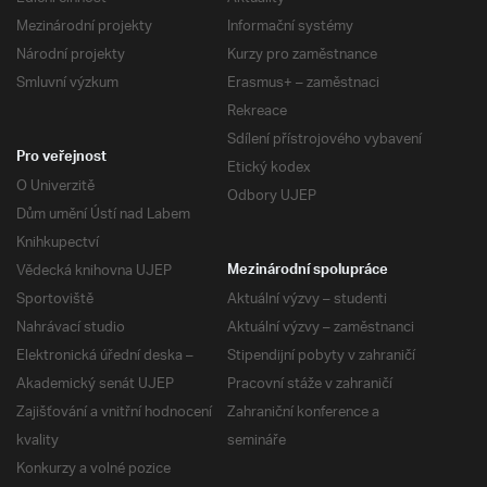
Mezinárodní projekty
Informační systémy
Národní projekty
Kurzy pro zaměstnance
Smluvní výzkum
Erasmus+ – zaměstnaci
Rekreace
Sdílení přístrojového vybavení
Pro veřejnost
Etický kodex
O Univerzitě
Odbory UJEP
Dům umění Ústí nad Labem
Knihkupectví
Vědecká knihovna UJEP
Mezinárodní spolupráce
Sportoviště
Aktuální výzvy – studenti
Nahrávací studio
Aktuální výzvy – zaměstnanci
Elektronická úřední deska –
Stipendijní pobyty v zahraničí
Akademický senát UJEP
Pracovní stáže v zahraničí
Zajišťování a vnitřní hodnocení
Zahraniční konference a
kvality
semináře
Konkurzy a volné pozice