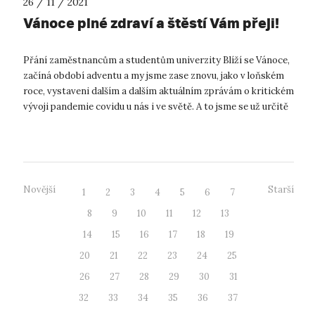
26 / 11 / 2021
Vánoce plné zdraví a štěstí Vám přeji!
Přání zaměstnancům a studentům univerzity Blíží se Vánoce,
začíná období adventu a my jsme zase znovu, jako v loňském
roce, vystaveni dalším a dalším aktuálním zprávám o kritickém
vývoji pandemie covidu u nás i ve světě. A to jsme se už určitě
všich...
Novější
Starší
1
2
3
4
5
6
7
8
9
10
11
12
13
14
15
16
17
18
19
20
21
22
23
24
25
26
27
28
29
30
31
32
33
34
35
36
37