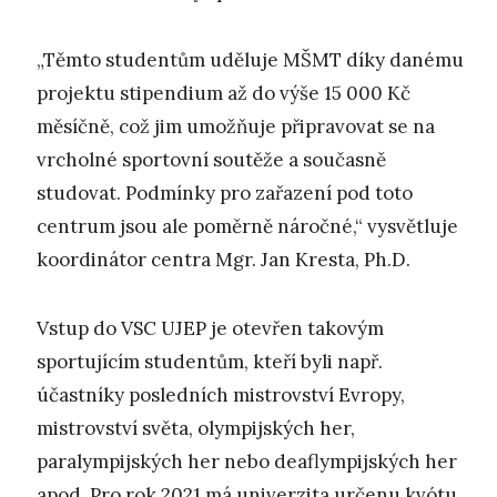
„Těmto studentům uděluje MŠMT díky danému
projektu stipendium až do výše 15 000 Kč
měsíčně, což jim umožňuje připravovat se na
vrcholné sportovní soutěže a současně
studovat. Podmínky pro zařazení pod toto
centrum jsou ale poměrně náročné,“ vysvětluje
koordinátor centra Mgr. Jan Kresta, Ph.D.
Vstup do VSC UJEP je otevřen takovým
sportujícím studentům, kteří byli např.
účastníky posledních mistrovství Evropy,
mistrovství světa, olympijských her,
paralympijských her nebo deaflympijských her
apod. Pro rok 2021 má univerzita určenu kvótu