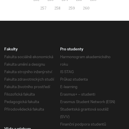
257
258
259
260
Fakulty
Pro studenty
Fakulta sociálně ekonomická
Harmonogram akademického
Fakulta umění a designu
roku
Fakulta strojního inženýrství
IS STAG
Fakulta zdravotnických studií
Průkaz studenta
Fakulta životního prostředí
E-learning
Filozofická fakulta
Erasmus+ – studenti
Pedagogická fakulta
Erasmus Student Network (ESN)
Přírodovědecká fakulta
Studentská grantová soutěž
(SVV)
Finanční podpora studentů