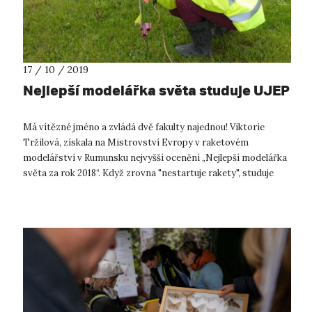
17 / 10 / 2019
Nejlepší modelářka světa studuje UJEP
Má vítězné jméno a zvládá dvě fakulty najednou! Viktorie
Tržilová, získala na Mistrovství Evropy v raketovém
modelářství v Rumunsku nejvyšší ocenění „Nejlepší modelářka
světa za rok 2018“. Když zrovna "nestartuje rakety", studuje
Viktorka 2. ročník...