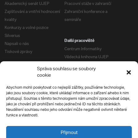
Akademický senát UJEP
Pracovní stáže v zahraničí
Zajišťování a vnitřní hodnocení
Zahraniční konference a
kvality
semináře
Konkurzy a volné pozice
Silverius
Další pracoviště
Napsali o nás
Centrum Informatiky
Tiskové zprávy
Vědecká knihovna UJEP
Správa kolejí a menz
Správa souhlasu se soubory
Univerzitní centrum podpory
Pro absolventy
cookie
Klub absolventů
Abychom mohli poskytovat co nejlepší zážitky, používáme technologie,
Silverius
jako jsou soubory cookie, které ukládají informace o zařízení a/nebo k nim
Pro uchazeče
přistupují. Souhlas s těmito technologiemi nám umožní zpracovávat údaje,
Přijímací řízení
jako je chování při prohlížení nebo jedinečné ID na těchto stránkách.
Neudělení souhlasu nebo jeho odvolání může negativně ovlivnit některé
E-prihlaska
Ochrana soukromí
funkce a vlastnosti.
Podmínky přijímacího řízení
Přípravné kurzy
Přijmout