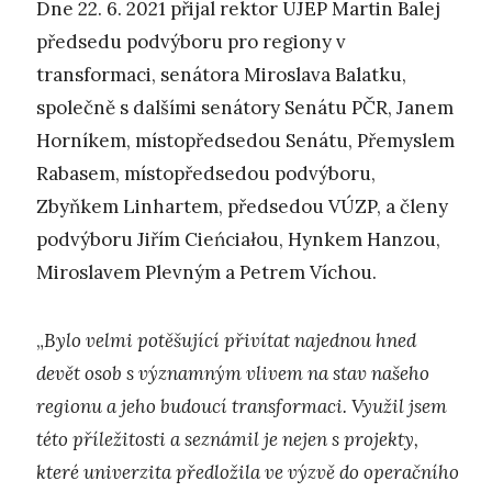
Dne 22. 6. 2021 přijal rektor UJEP Martin Balej
předsedu podvýboru pro regiony v
transformaci, senátora Miroslava Balatku,
společně s dalšími senátory Senátu PČR, Janem
Horníkem, místopředsedou Senátu, Přemyslem
Rabasem, místopředsedou podvýboru,
Zbyňkem Linhartem, předsedou VÚZP, a členy
podvýboru Jiřím Cieńciałou, Hynkem Hanzou,
Miroslavem Plevným a Petrem Víchou.
„
Bylo velmi potěšující přivítat najednou hned
devět osob s významným vlivem na stav našeho
regionu a jeho budoucí transformaci. Využil jsem
této příležitosti a seznámil je nejen s projekty,
které univerzita předložila ve výzvě do operačního