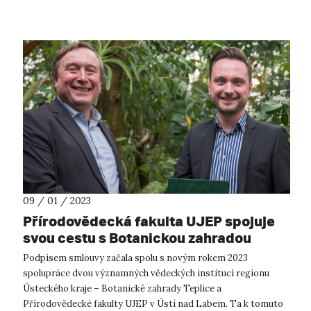
systému včetně řady dalších s...
09 / 01 / 2023
Přírodovědecká fakulta UJEP spojuje
svou cestu s Botanickou zahradou
Teplice
Podpisem smlouvy začala spolu s novým rokem 2023
spolupráce dvou významných vědeckých institucí regionu
Ústeckého kraje – Botanické zahrady Teplice a
Přírodovědecké fakulty UJEP v Ústí nad Labem. Ta k tomuto