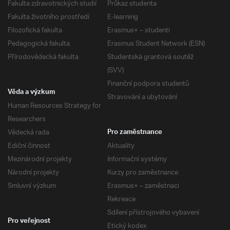
Fakulta zdravotnických studií
Průkaz studenta
Fakulta životního prostředí
E-learning
Filozofická fakulta
Erasmus+ – studenti
Pedagogická fakulta
Erasmus Student Network (ESN)
Přírodovědecká fakulta
Studentská grantová soutěž
(SVV)
Finanční podpora studentů
Věda a výzkum
Stravování a ubytování
Human Resources Strategy for
Researchers
Vědecká rada
Pro zaměstnance
Ediční činnost
Aktuality
Mezinárodní projekty
Informační systémy
Národní projekty
Kurzy pro zaměstnance
Smluvní výzkum
Erasmus+ – zaměstnaci
Rekreace
Sdílení přístrojového vybavení
Pro veřejnost
Etický kodex