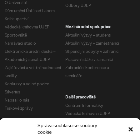
O Univerzitě
Odbory UJEP
Dům umění Ústí nad Labem
Knihkupectví
Vědecká knihovna UJEP
Mezinárodní spolupráce
Sportoviště
Aktuální výzvy – studenti
Nahrávací studio
Aktuální výzvy – zaměstnanci
Elektronická úřední deska –
Stipendijní pobyty v zahraničí
Akademický senát UJEP
Pracovní stáže v zahraničí
Zajišťování a vnitřní hodnocení
Zahraniční konference a
kvality
semináře
Konkurzy a volné pozice
Silverius
Další pracoviště
Napsali o nás
Centrum Informatiky
Tiskové zprávy
Vědecká knihovna UJEP
Správa kolejí a menz
Správa souhlasu se soubory
Univerzitní centrum podpory
Pro absolventy
cookie
Klub absolventů