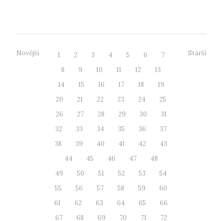
kroku přistoupila na základě pozitivních zku...
Novější
Starší
1
2
3
4
5
6
7
8
9
10
11
12
13
14
15
16
17
18
19
20
21
22
23
24
25
26
27
28
29
30
31
32
33
34
35
36
37
38
39
40
41
42
43
44
45
46
47
48
49
50
51
52
53
54
55
56
57
58
59
60
61
62
63
64
65
66
67
68
69
70
71
72