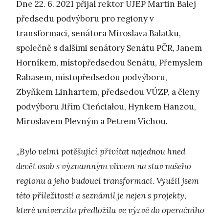
Dne 22. 6. 2021 přijal rektor UJEP Martin Balej
předsedu podvýboru pro regiony v
transformaci, senátora Miroslava Balatku,
společně s dalšími senátory Senátu PČR, Janem
Horníkem, místopředsedou Senátu, Přemyslem
Rabasem, místopředsedou podvýboru,
Zbyňkem Linhartem, předsedou VÚZP, a členy
podvýboru Jiřím Cieńciałou, Hynkem Hanzou,
Miroslavem Plevným a Petrem Víchou.
„
Bylo velmi potěšující přivítat najednou hned
devět osob s významným vlivem na stav našeho
regionu a jeho budoucí transformaci. Využil jsem
této příležitosti a seznámil je nejen s projekty,
které univerzita předložila ve výzvě do operačního