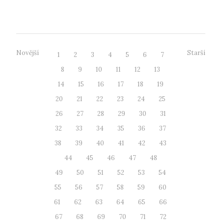
amfiteátru. Ten byl v minulém o...
Novější
Starší
1
2
3
4
5
6
7
8
9
10
11
12
13
14
15
16
17
18
19
20
21
22
23
24
25
26
27
28
29
30
31
32
33
34
35
36
37
38
39
40
41
42
43
44
45
46
47
48
49
50
51
52
53
54
55
56
57
58
59
60
61
62
63
64
65
66
67
68
69
70
71
72