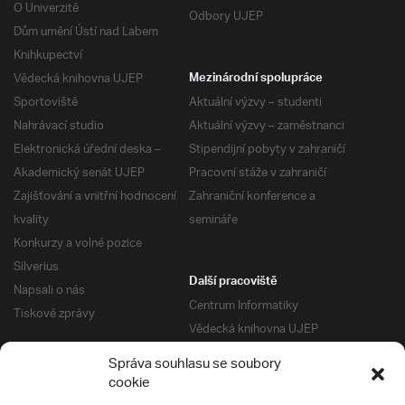
O Univerzitě
Odbory UJEP
Dům umění Ústí nad Labem
Knihkupectví
Vědecká knihovna UJEP
Mezinárodní spolupráce
Sportoviště
Aktuální výzvy – studenti
Nahrávací studio
Aktuální výzvy – zaměstnanci
Elektronická úřední deska –
Stipendijní pobyty v zahraničí
Akademický senát UJEP
Pracovní stáže v zahraničí
Zajišťování a vnitřní hodnocení
Zahraniční konference a
kvality
semináře
Konkurzy a volné pozice
Silverius
Další pracoviště
Napsali o nás
Centrum Informatiky
Tiskové zprávy
Vědecká knihovna UJEP
Správa kolejí a menz
Správa souhlasu se soubory
Univerzitní centrum podpory
Pro absolventy
cookie
Klub absolventů