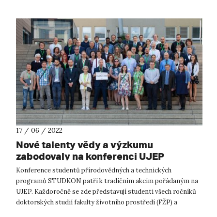
17 / 06 / 2022
Nové talenty vědy a výzkumu
zabodovaly na konferenci UJEP
Konference studentů přírodovědných a technických
programů STUDKON patří k tradičním akcím pořádaným na
UJEP. Každoročně se zde představují studenti všech ročníků
doktorských studií fakulty životního prostředí (FŽP) a
přírodovědecké fakulty (PřF) a před...