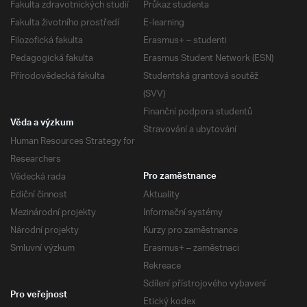
Fakulta zdravotnických studií
Průkaz studenta
Fakulta životního prostředí
E-learning
Filozofická fakulta
Erasmus+ – studenti
Pedagogická fakulta
Erasmus Student Network (ESN)
Přírodovědecká fakulta
Studentská grantová soutěž
(SVV)
Finanční podpora studentů
Věda a výzkum
Stravování a ubytování
Human Resources Strategy for
Researchers
Vědecká rada
Pro zaměstnance
Ediční činnost
Aktuality
Mezinárodní projekty
Informační systémy
Národní projekty
Kurzy pro zaměstnance
Smluvní výzkum
Erasmus+ – zaměstnaci
Rekreace
Sdílení přístrojového vybavení
Pro veřejnost
Etický kodex