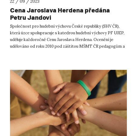
22 / 09 / 2023
Cena Jaroslava Herdena předána
Petru Jandovi
Společnost pro hudební výchovu České republiky (SHV ČR),
která úzce spolupracuje s katedrou hudební výchovy PF UJEP,
uděluje každoročně Cenu Jaroslava Herdena. Ocenění je
udělováno od roku 2010 pod záštitou MŠMT ČR pedagogům a
osobnostem umělecké sféry...