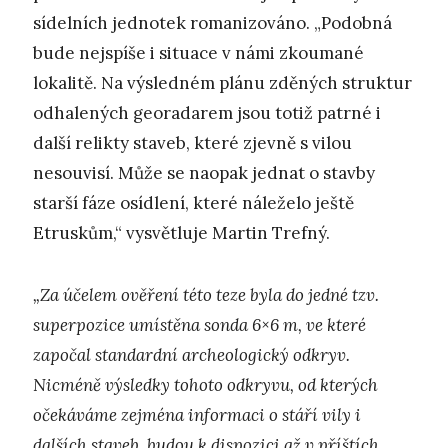
sídelních jednotek romanizováno. „Podobná
bude nejspíše i situace v námi zkoumané
lokalitě. Na výsledném plánu zděných struktur
odhalených georadarem jsou totiž patrné i
další relikty staveb, které zjevně s vilou
nesouvisí. Může se naopak jednat o stavby
starší fáze osídlení, které náleželo ještě
Etruskům,“ vysvětluje Martin Trefný.
„Za účelem ověření této teze byla do jedné tzv.
superpozice umístěna sonda 6×6 m, ve které
započal standardní archeologický odkryv.
Nicméně výsledky tohoto odkryvu, od kterých
očekáváme zejména informaci o stáří vily i
dalších staveb, budou k dispozici až v příštích