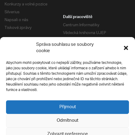
Konkurzy a volné pozice
Silverius
Další pracoviště
Napsali o nás
Centrum Informatiky
Tiskové zprávy
Vědecká knihovna UJEP
Správa kolejí a menz
Správa souhlasu se soubory
Univerzitní centrum podpory
Pro absolventy
cookie
Klub absolventů
Abychom mohli poskytovat co nejlepší zážitky, používáme technologie,
Silverius
jako jsou soubory cookie, které ukládají informace o zařízení a/nebo k nim
Pro uchazeče
přistupují. Souhlas s těmito technologiemi nám umožní zpracovávat údaje,
Přijímací řízení
jako je chování při prohlížení nebo jedinečné ID na těchto stránkách.
Neudělení souhlasu nebo jeho odvolání může negativně ovlivnit některé
E-prihlaska
Ochrana soukromí
funkce a vlastnosti.
Podmínky přijímacího řízení
Přípravné kurzy
Přijmout
Odmítnout
Všechna práva vyhrazena
Zobrazit preference