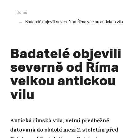
Domů
Badatelé objevili severně od Říma velkou antickou vilu
Badatelé objevili
severně od Říma
velkou antickou
vilu
Antická římská vila, velmi předběžně
datovaná do období mezi 2. stoletím před