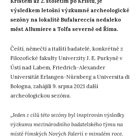
Kristem až 2. stoletím po Kristu, je
výsledkem letošní výzkumné archeologické
sezóny na lokalitě Bufalareccia nedaleko
měst Allumiere a Tolfa severně od Říma.
Čeští, němečtí a italští badatelé, konkrétně z
Filozofické fakulty Univerzity J. E. Purkyně v
Ústí nad Labem, Friedrich-Alexander
Universität Erlangen-Nürnberg a Universita di
Bologna, zahájili 9. srpna 2021 další
archeologickou sezónu.
„Jeden z cílů této sezóny byl inspirován výsledky
výzkumu mezinárodního badatelského týmu na
místě římských Nových Falerií v minulém roce.