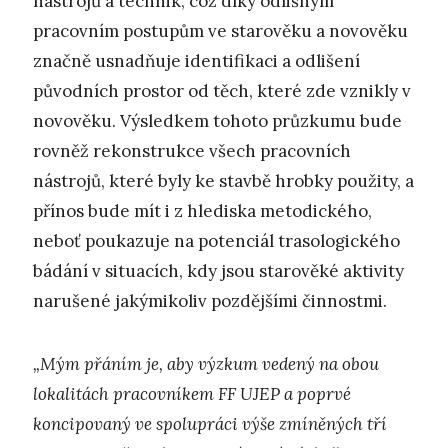
nástrojů a technik, což díky odlišným
pracovním postupům ve starověku a novověku
značně usnadňuje identifikaci a odlišení
původních prostor od těch, které zde vznikly v
novověku. Výsledkem tohoto průzkumu bude
rovněž rekonstrukce všech pracovních
nástrojů, které byly ke stavbě hrobky použity, a
přínos bude mít i z hlediska metodického,
neboť poukazuje na potenciál trasologického
bádání v situacích, kdy jsou starověké aktivity
narušené jakýmikoliv pozdějšími činnostmi.
„Mým přáním je, aby výzkum vedený na obou
lokalitách pracovníkem FF UJEP a poprvé
koncipovaný ve spolupráci výše zmíněných tří