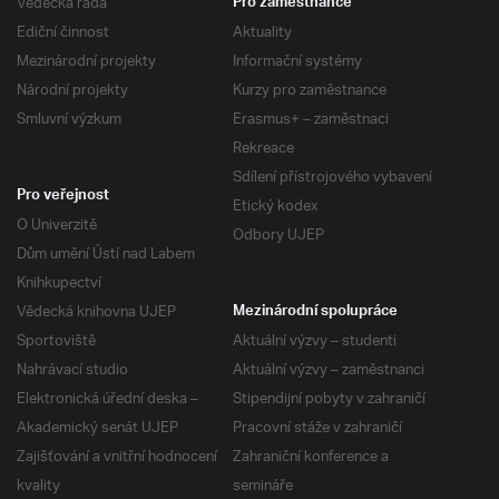
Vědecká rada
Pro zaměstnance
Ediční činnost
Aktuality
Mezinárodní projekty
Informační systémy
Národní projekty
Kurzy pro zaměstnance
Smluvní výzkum
Erasmus+ – zaměstnaci
Rekreace
Sdílení přístrojového vybavení
Pro veřejnost
Etický kodex
O Univerzitě
Odbory UJEP
Dům umění Ústí nad Labem
Knihkupectví
Vědecká knihovna UJEP
Mezinárodní spolupráce
Sportoviště
Aktuální výzvy – studenti
Nahrávací studio
Aktuální výzvy – zaměstnanci
Elektronická úřední deska –
Stipendijní pobyty v zahraničí
Akademický senát UJEP
Pracovní stáže v zahraničí
Zajišťování a vnitřní hodnocení
Zahraniční konference a
kvality
semináře