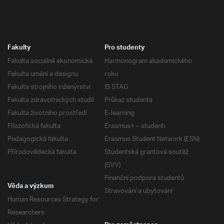
Fakulty
Pro studenty
Fakulta sociálně ekonomická
Harmonogram akademického
Fakulta umění a designu
roku
Fakulta strojního inženýrství
IS STAG
Fakulta zdravotnických studií
Průkaz studenta
Fakulta životního prostředí
E-learning
Filozofická fakulta
Erasmus+ – studenti
Pedagogická fakulta
Erasmus Student Network (ESN)
Přírodovědecká fakulta
Studentská grantová soutěž
(SVV)
Finanční podpora studentů
Věda a výzkum
Stravování a ubytování
Human Resources Strategy for
Researchers