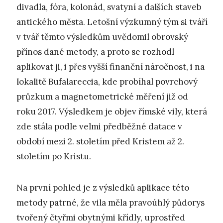
divadla, fóra, kolonád, svatyní a dalších staveb
antického města. Letošní výzkumný tým si tváří
v tvář těmto výsledkům uvědomil obrovský
přínos dané metody, a proto se rozhodl
aplikovat ji, i přes vyšší finanční náročnost, i na
lokalitě Bufalareccia, kde probíhal povrchový
průzkum a magnetometrické měření již od
roku 2017. Výsledkem je objev římské vily, která
zde stála podle velmi předběžné datace v
období mezi 2. stoletím před Kristem až 2.
stoletím po Kristu.
Na první pohled je z výsledků aplikace této
metody patrné, že vila měla pravoúhlý půdorys
tvořený čtyřmi obytnými křídly, uprostřed