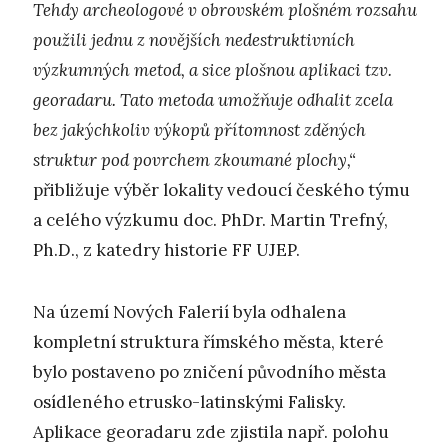
Tehdy archeologové v obrovském plošném rozsahu
použili jednu z novějších nedestruktivních
výzkumných metod, a sice plošnou aplikaci tzv.
georadaru. Tato metoda umožňuje odhalit zcela
bez jakýchkoliv výkopů přítomnost zděných
struktur pod povrchem zkoumané plochy,“
přibližuje výběr lokality vedoucí českého týmu
a celého výzkumu doc. PhDr. Martin Trefný,
Ph.D., z katedry historie FF UJEP.
Na území Nových Falerií byla odhalena
kompletní struktura římského města, které
bylo postaveno po zničení původního města
osídleného etrusko-latinskými Falisky.
Aplikace georadaru zde zjistila např. polohu