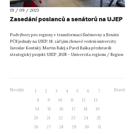
19 / 09 / 2023
Zasedání poslanců a senátorů na UJEP
Podvýbory pro regiony v transformaci Sněmovny a Senátu
PČR jednaly na UJEP. 18. září jim členové vedení univerzity
Jaroslav Koutský, Martin Balej a Pavel Raška představili
strategický projekt UJEP „RUR – Univerzita regionu / Region
univerzitě“, který u...
Novější
Starší
1
2
3
4
5
6
7
8
9
10
11
12
13
14
15
16
17
18
19
20
21
22
23
24
25
26
27
28
29
30
31