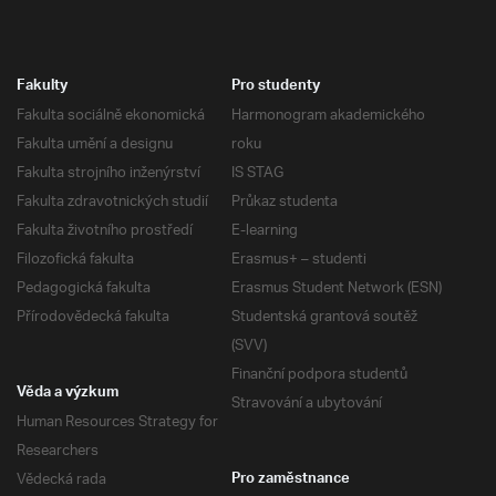
Fakulty
Pro studenty
Fakulta sociálně ekonomická
Harmonogram akademického
Fakulta umění a designu
roku
Fakulta strojního inženýrství
IS STAG
Fakulta zdravotnických studií
Průkaz studenta
Fakulta životního prostředí
E-learning
Filozofická fakulta
Erasmus+ – studenti
Pedagogická fakulta
Erasmus Student Network (ESN)
Přírodovědecká fakulta
Studentská grantová soutěž
(SVV)
Finanční podpora studentů
Věda a výzkum
Stravování a ubytování
Human Resources Strategy for
Researchers
Vědecká rada
Pro zaměstnance