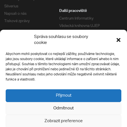
Silverius
Další pracoviště
Napsali o nás
Centrum Informatiky
Tiskové zprávy
Vědecká knihovna UJEP
Správa kolejí a menz
Správa souhlasu se soubory
Univerzitní centrum podpory
Pro absolventy
cookie
Klub absolventů
Abychom mohli poskytovat co nejlepší zážitky, používáme technologie,
Silverius
jako jsou soubory cookie, které ukládají informace o zařízení a/nebo k nim
Pro uchazeče
přistupují. Souhlas s těmito technologiemi nám umožní zpracovávat údaje,
Přijímací řízení
jako je chování při prohlížení nebo jedinečné ID na těchto stránkách.
Neudělení souhlasu nebo jeho odvolání může negativně ovlivnit některé
E-prihlaska
Ochrana soukromí
funkce a vlastnosti.
Podmínky přijímacího řízení
Přípravné kurzy
Přijmout
Odmítnout
Všechna práva vyhrazena
Zobrazit preference