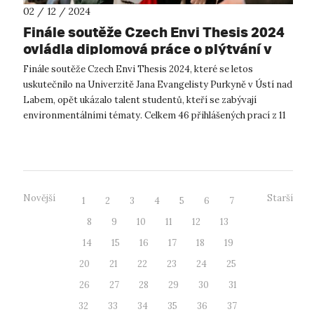
02 / 12 / 2024
Finále soutěže Czech Envi Thesis 2024
ovládla diplomová práce o plýtvání v
menze
Finále soutěže Czech Envi Thesis 2024, které se letos
uskutečnilo na Univerzitě Jana Evangelisty Purkyně v Ústí nad
Labem, opět ukázalo talent studentů, kteří se zabývají
environmentálními tématy. Celkem 46 přihlášených prací z 11
vysokých škol a 22 rů...
Novější
Starší
1
2
3
4
5
6
7
8
9
10
11
12
13
14
15
16
17
18
19
20
21
22
23
24
25
26
27
28
29
30
31
32
33
34
35
36
37