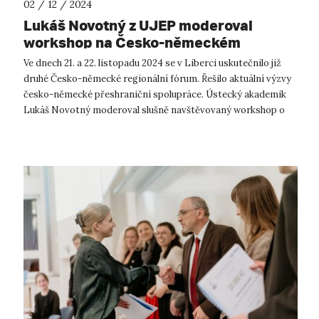
02 / 12 / 2024
Lukáš Novotný z UJEP moderoval
workshop na Česko-německém
regionálním fóru
Ve dnech 21. a 22. listopadu 2024 se v Liberci uskutečnilo již
druhé Česko-německé regionální fórum. Řešilo aktuální výzvy
česko-německé přeshraniční spolupráce. Ústecký akademik
Lukáš Novotný moderoval slušně navštěvovaný workshop o
budoucnosti granto...