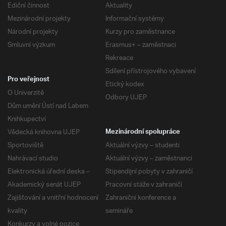
Ediční činnost
Aktuality
Mezinárodní projekty
Informační systémy
Národní projekty
Kurzy pro zaměstnance
Smluvní výzkum
Erasmus+ – zaměstnaci
Rekreace
Sdílení přístrojového vybavení
Pro veřejnost
Etický kodex
O Univerzitě
Odbory UJEP
Dům umění Ústí nad Labem
Knihkupectví
Vědecká knihovna UJEP
Mezinárodní spolupráce
Sportoviště
Aktuální výzvy – studenti
Nahrávací studio
Aktuální výzvy – zaměstnanci
Elektronická úřední deska –
Stipendijní pobyty v zahraničí
Akademický senát UJEP
Pracovní stáže v zahraničí
Zajišťování a vnitřní hodnocení
Zahraniční konference a
kvality
semináře
Konkurzy a volné pozice