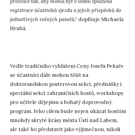
prosince tak, aby mohla být v lednu spuštěna
registrace účastníků sjezdu a jejich příspěvků do
jednotlivých volných panelů,“
doplňuje Michaela
Hrubá.
Vedle tradičního vyhlášení Ceny Josefa Pekaře
se účastníci dále mohou těšit na
doktorandskou posterovou sekci, přednášky i
speciální sekci zahraničních hostů, workshopy
pro učitele dějepisu a bohatý doprovodný
program. Jeho cílem bude nejen ukázat hostům
mnohdy skryté krásy města Ústí nad Labem,
ale také ho představit jako výjimečnou, nikoli