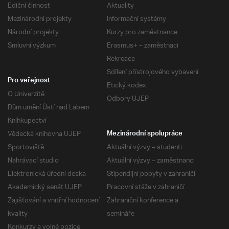
Ediční činnost
Aktuality
Mezinárodní projekty
Informační systémy
Národní projekty
Kurzy pro zaměstnance
Smluvní výzkum
Erasmus+ – zaměstnaci
Rekreace
Sdílení přístrojového vybavení
Pro veřejnost
Etický kodex
O Univerzitě
Odbory UJEP
Dům umění Ústí nad Labem
Knihkupectví
Vědecká knihovna UJEP
Mezinárodní spolupráce
Sportoviště
Aktuální výzvy – studenti
Nahrávací studio
Aktuální výzvy – zaměstnanci
Elektronická úřední deska –
Stipendijní pobyty v zahraničí
Akademický senát UJEP
Pracovní stáže v zahraničí
Zajišťování a vnitřní hodnocení
Zahraniční konference a
kvality
semináře
Konkurzy a volné pozice