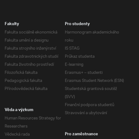
Fakulty
Pro studenty
Fakulta sociálně ekonomická
Harmonogram akademického
Fakulta umění a designu
roku
Fakulta strojního inženýrství
IS STAG
Fakulta zdravotnických studií
Průkaz studenta
Fakulta životního prostředí
E-learning
Filozofická fakulta
Erasmus+ – studenti
Pedagogická fakulta
Erasmus Student Network (ESN)
Přírodovědecká fakulta
Studentská grantová soutěž
(SVV)
Finanční podpora studentů
Věda a výzkum
Stravování a ubytování
Human Resources Strategy for
Researchers
Vědecká rada
Pro zaměstnance