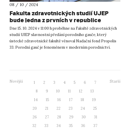
08 / 10 / 2024
Fakulta zdravotnických studií UJEP
bude jedna z prvních v republice
využívat k výuce porodní gauč
Dne 15. 10. 2024 v 11:00 h proběhne na Fakultě zdravotnických
studií UJEP slavnostní předání porodního gauče, který
ústecké zdravotnické fakultě věnoval Nadační fond Propolis
33. Porodní gauč je fenoménem v moderním porodnictví.
Jedná se o multifun...
Novější
Starší
1
2
3
4
5
6
7
8
9
10
11
12
13
14
15
16
17
18
19
20
21
22
23
24
25
26
27
28
29
30
31
32
33
34
35
36
37