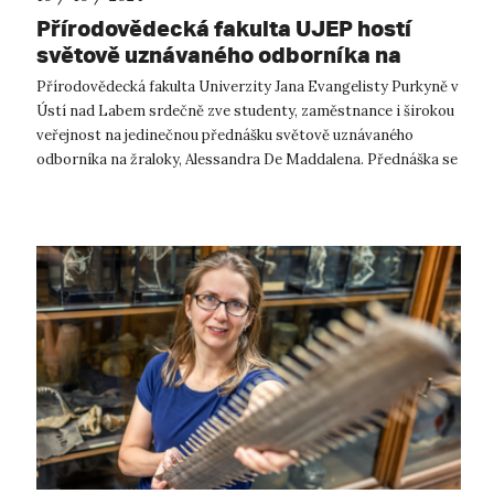
Přírodovědecká fakulta UJEP hostí
světově uznávaného odborníka na
žraloky Alessandra De Maddalena
Přírodovědecká fakulta Univerzity Jana Evangelisty Purkyně v
Ústí nad Labem srdečně zve studenty, zaměstnance i širokou
veřejnost na jedinečnou přednášku světově uznávaného
odborníka na žraloky, Alessandra De Maddalena. Přednáška se
uskuteční 25. října...