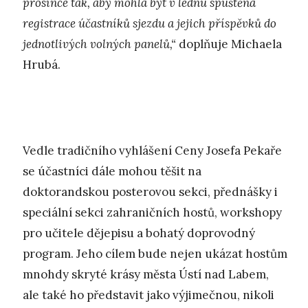
prosince tak, aby mohla být v lednu spuštěna
registrace účastníků sjezdu a jejich příspěvků do
jednotlivých volných panelů,“
doplňuje Michaela
Hrubá.
Vedle tradičního vyhlášení Ceny Josefa Pekaře
se účastníci dále mohou těšit na
doktorandskou posterovou sekci, přednášky i
speciální sekci zahraničních hostů, workshopy
pro učitele dějepisu a bohatý doprovodný
program. Jeho cílem bude nejen ukázat hostům
mnohdy skryté krásy města Ústí nad Labem,
ale také ho představit jako výjimečnou, nikoli