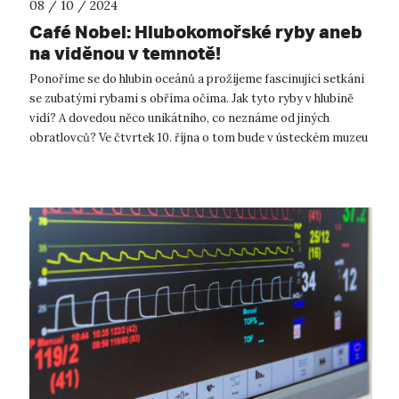
08 / 10 / 2024
Café Nobel: Hlubokomořské ryby aneb
na viděnou v temnotě!
Ponoříme se do hlubin oceánů a prožijeme fascinující setkání
se zubatými rybami s obříma očima. Jak tyto ryby v hlubině
vidí? A dovedou něco unikátního, co neznáme od jiných
obratlovců? Ve čtvrtek 10. října o tom bude v ústeckém muzeu
přednášet zooložk...