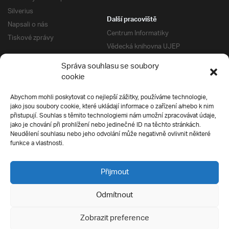
Silverius
Další pracoviště
Napsali o nás
Centrum Informatiky
Tiskové zprávy
Vědecká knihovna UJEP
Správa kolejí a menz
Správa souhlasu se soubory
Univerzitní centrum podpory
Pro absolventy
cookie
Klub absolventů
Abychom mohli poskytovat co nejlepší zážitky, používáme technologie,
Silverius
jako jsou soubory cookie, které ukládají informace o zařízení a/nebo k nim
Pro uchazeče
přistupují. Souhlas s těmito technologiemi nám umožní zpracovávat údaje,
Přijímací řízení
jako je chování při prohlížení nebo jedinečné ID na těchto stránkách.
Neudělení souhlasu nebo jeho odvolání může negativně ovlivnit některé
E-prihlaska
Ochrana soukromí
funkce a vlastnosti.
Podmínky přijímacího řízení
Přípravné kurzy
Přijmout
Odmítnout
Všechna práva vyhrazena
Zobrazit preference