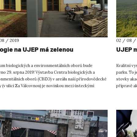
08 / 2019
02 / 08 /
logie na UJEP má zelenou
UJEP m
um biologických a environmentálních oborů bude
Kvalitní v
no 29. srpna 2019! Výstavba Centra biologických a
parku. To j
onmentálních oborů (CBEO) v areálu naší přírodovědecké
stovky aka
y (v ulici Za Válcovnou) je novinkou mezi ústeckými
přípravě ak
zitními stavbami. ...
SPOLUpráce