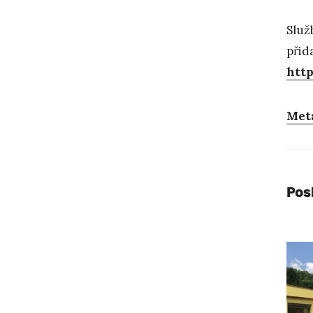
Slu
přid
htt
Met
Pos