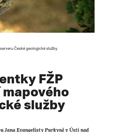
serveru České geologické služby
dentky FŽP
tí mapového
cké služby
ou Jana Evangelisty Purkyně v Ústí nad