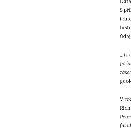
Data
S př
i dn
hist
údaj
„Již
poža
zása
geol
V ro
Rich
Pete
faku