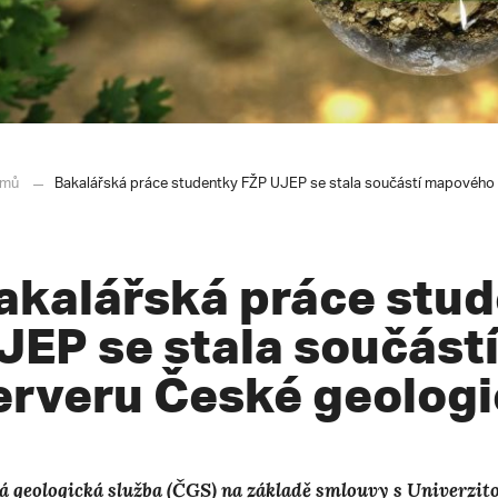
mů
Bakalářská práce studentky FŽP UJEP se stala součástí mapového 
akalářská práce stu
JEP se stala součás
erveru České geologi
á geologická služba (ČGS) na základě smlouvy s Univerzit