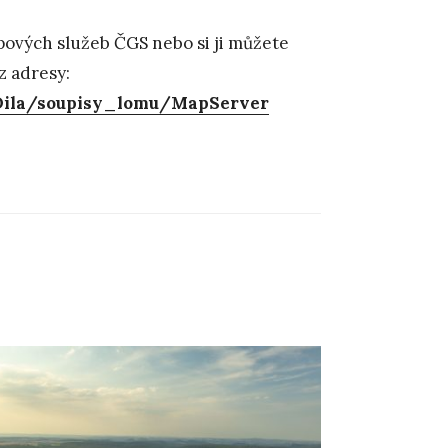
ových služeb ČGS nebo si ji můžete
z adresy:
_Dila/soupisy_lomu/MapServer