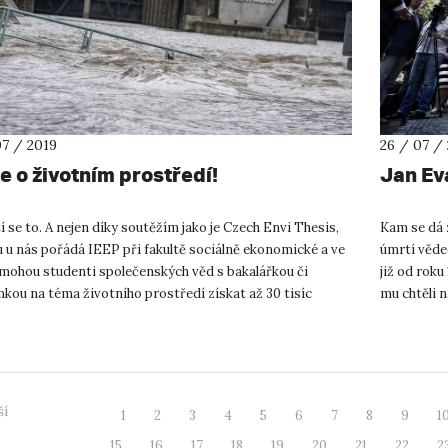
07 / 2019
26 / 07 /
e o životním prostředí!
Jan Ev
í se to. A nejen díky soutěžím jako je Czech Envi Thesis,
Kam se dá z
 u nás pořádá IEEP při fakultě sociálně ekonomické a ve
úmrtí vědec
 mohou studenti společenských věd s bakalářkou či
již od roku
kou na téma životního prostředí získat až 30 tisíc
mu chtěli n
 Vyp...
ší
1
2
3
4
5
6
7
8
9
1
15
16
17
18
19
20
21
22
2