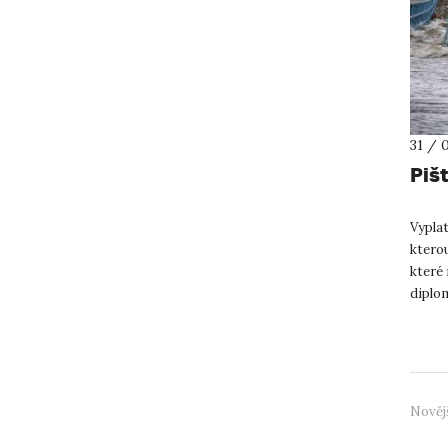
31 / 
Pišt
Vyplat
kterou
které
diplom
korun.
Nověj