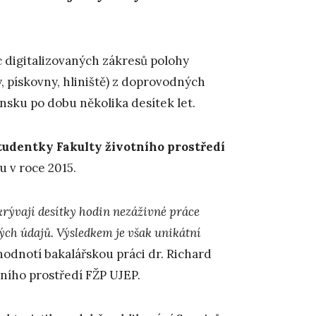
íc digitalizovaných zákresů polohy
 pískovny, hliniště) z doprovodných
nsku po dobu několika desítek let.
tudentky Fakulty životního prostředí
u v roce 2015.
krývají desítky hodin nezáživné práce
vých údajů. Výsledkem je však unikátní
hodnotí bakalářskou práci dr. Richard
tního prostředí FŽP UJEP.