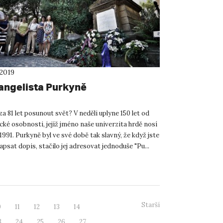
 2019
angelista Purkyně
a 81 let posunout svět? V neděli uplyne 150 let od
ké osobnosti, jejíž jméno naše univerzita hrdě nosí
 1991. Purkyně byl ve své době tak slavný, že když jste
apsat dopis, stačilo jej adresovat jednoduše "Pu...
Starší
0
11
12
13
14
3
24
25
26
27