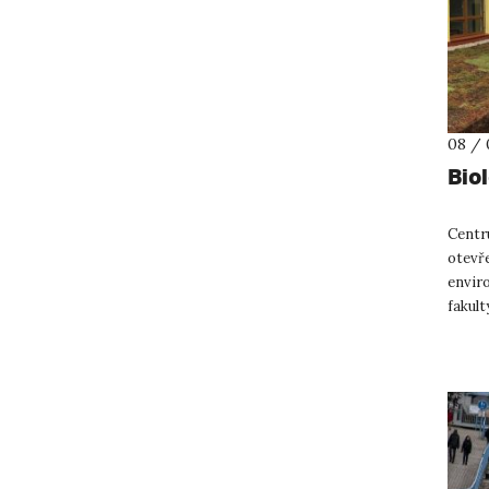
08 / 
Bio
Centr
otevře
envir
fakult
univer