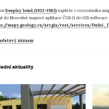
žbu
Soupisy lomů (1932–1962)
najdete v rozcestníku map
at do libovolné mapové aplikace ČGS či do GIS software 
ps://mapy.geology.cz/arcgis/rest/services/Dulni
adatový záznam
lední aktuality