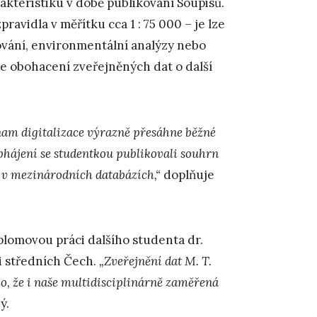
rakteristiku v době publikování Soupisů.
ravidla v měřítku cca 1 : 75 000 – je lze
ování, environmentální analýzy nebo
e obohacení zveřejněných dat o další
nam digitalizace výrazně přesáhne běžné
obhájení se studentkou publikovali souhrn
 v mezinárodních databázích,“
doplňuje
plomovou práci dalšího studenta dr.
 středních Čech.
„Zveřejnění dat M. T.
, že i naše multidisciplinárně zaměřená
ý.