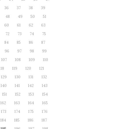
36
37
38
39
48
49
50
51
60
61
62
63
72
73
74
75
84
85
86
87
96
97
98
99
107
108
109
110
118
119
120
121
129
130
131
132
140
141
142
143
151
152
153
154
162
163
164
165
173
174
175
176
184
185
186
187
195
196
197
198