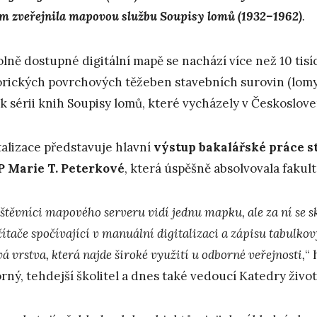
m zveřejnila mapovou službu
Soupisy lomů (1932–1962)
.
olně dostupné digitální mapě se nachází více než 10 tis
orických povrchových těžeben stavebních surovin (lomy,
k sérii knih Soupisy lomů, které vycházely v Českoslove
talizace představuje hlavní
výstup bakalářské práce s
 Marie T. Peterkové
, která úspěšně absolvovala fakult
štěvníci mapového serveru vidí jednu mapku, ale za ní se s
čítače spočívající v manuální digitalizaci a zápisu tabulko
á vrstva, která najde široké využití u odborné veřejnosti,
“ 
rný, tehdejší školitel a dnes také vedoucí Katedry živo