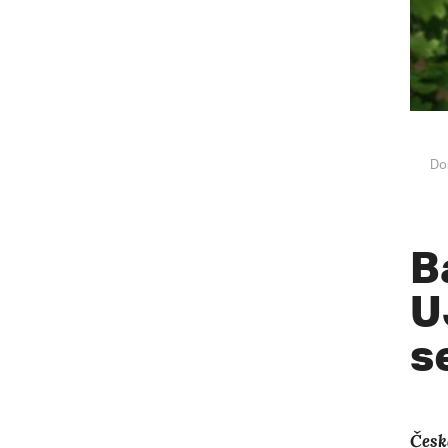
Do
B
U
s
Česk