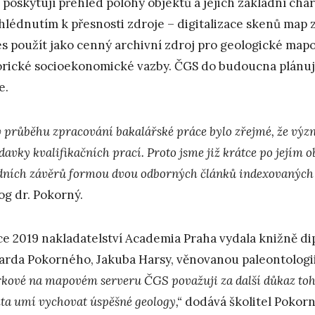
 poskytují přehled polohy objektů a jejich základní cha
ihlédnutím k přesnosti zdroje – digitalizace skenů map zp
es použít jako cenný archivní zdroj pro geologické map
orické socioekonomické vazby. ČGS do budoucna plánuj
e.
 v průběhu zpracování bakalářské práce bylo zřejmé, že výz
davky kvalifikačních prací. Proto jsme již krátce po jejím 
dních závěrů formou dvou odborných článků indexovaných
og dr. Pokorný.
ce 2019 nakladatelství Academia Praha vydala knižně di
arda Pokorného, Jakuba Harsy, věnovanou paleontologii
rkové na mapovém serveru ČGS považuji za další důkaz toho
lta umí vychovat úspěšné geology,“
dodává školitel Pokorn