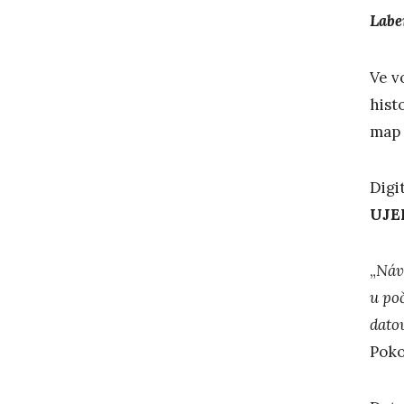
Labe
Ve v
hist
map 
Digi
UJEP
„
Náv
u po
datov
Poko