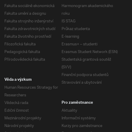
Fakulta sociálně ekonomická
Harmonogram akademického
Fakulta umění a designu
roku
Fakulta strojního inženýrství
IS STAG
Fakulta zdravotnických studií
Průkaz studenta
Fakulta životního prostředí
E-learning
Filozofická fakulta
Erasmus+ – studenti
Pedagogická fakulta
Erasmus Student Network (ESN)
Přírodovědecká fakulta
Studentská grantová soutěž
(SVV)
Finanční podpora studentů
Věda a výzkum
Stravování a ubytování
Human Resources Strategy for
Researchers
Vědecká rada
Pro zaměstnance
Ediční činnost
Aktuality
Mezinárodní projekty
Informační systémy
Národní projekty
Kurzy pro zaměstnance