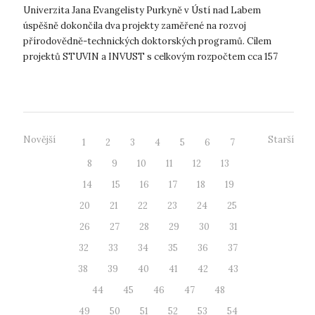
Univerzita Jana Evangelisty Purkyně v Ústí nad Labem
úspěšně dokončila dva projekty zaměřené na rozvoj
přírodovědně-technických doktorských programů. Cílem
projektů STUVIN a INVUST s celkovým rozpočtem cca 157
mil. Kč (z toho 132 mil. Kč investičních p...
Novější
Starší
1
2
3
4
5
6
7
8
9
10
11
12
13
14
15
16
17
18
19
20
21
22
23
24
25
26
27
28
29
30
31
32
33
34
35
36
37
38
39
40
41
42
43
44
45
46
47
48
49
50
51
52
53
54