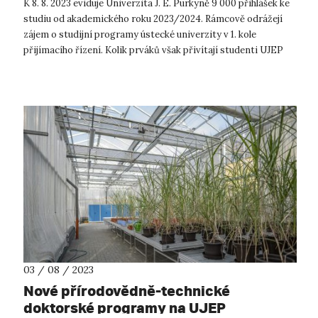
K 8. 8. 2023 eviduje Univerzita J. E. Purkyně 9 000 přihlášek ke
studiu od akademického roku 2023/2024. Rámcově odrážejí
zájem o studijní programy ústecké univerzity v 1. kole
přijímacího řízení. Kolik prváků však přivítají studenti UJEP
začátkem října...
03 / 08 / 2023
Nové přírodovědně-technické
doktorské programy na UJEP