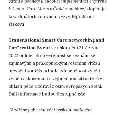
vazbu a podněty k budoucí implementaci chytrého
řešení Al Care Alerts v České republice,“
doplňuje
koordinátorka inovační výzvy, Mgr. Jiřina
Písková
Transnational Smart Care networking and
Co-Creation Event
se uskuteční 21. června
2022 online. Širší veřejnost se seznámí se
zajímavými a průkopnickými řešeními vítězů
inovační soutěže a bude zde možnost využít
výměny zkušeností s výjimečnou sítí aktérů v
oblasti péče a zdraví z osmi evropských zemí.
Další informace budou dostupné
zde
.
„V září se pak uskuteční poslední validační