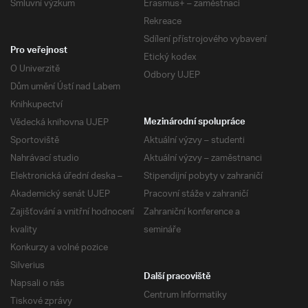
Smluvní výzkum
Erasmus+ – zaměstnaci
Rekreace
Sdílení přístrojového vybavení
Pro veřejnost
Etický kodex
O Univerzitě
Odbory UJEP
Dům umění Ústí nad Labem
Knihkupectví
Vědecká knihovna UJEP
Mezinárodní spolupráce
Sportoviště
Aktuální výzvy – studenti
Nahrávací studio
Aktuální výzvy – zaměstnanci
Elektronická úřední deska –
Stipendijní pobyty v zahraničí
Akademický senát UJEP
Pracovní stáže v zahraničí
Zajišťování a vnitřní hodnocení
Zahraniční konference a
kvality
semináře
Konkurzy a volné pozice
Silverius
Další pracoviště
Napsali o nás
Centrum Informatiky
Tiskové zprávy