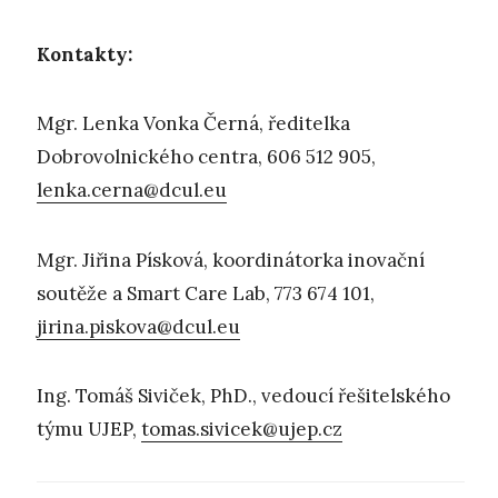
Kontakty:
Mgr. Lenka Vonka Černá, ředitelka
Dobrovolnického centra, 606 512 905,
lenka.cerna@dcul.eu
Mgr. Jiřina Písková, koordinátorka inovační
soutěže a Smart Care Lab, 773 674 101,
jirina.piskova@dcul.eu
Ing. Tomáš Siviček, PhD., vedoucí řešitelského
týmu UJEP,
tomas.sivicek@ujep.cz