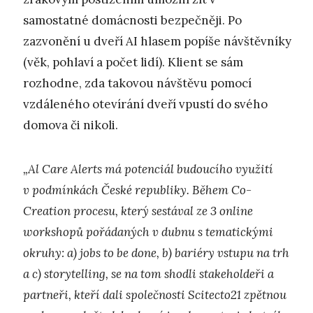
samostatné domácnosti bezpečněji. Po
zazvonění u dveří AI hlasem popíše návštěvníky
(věk, pohlaví a počet lidí). Klient se sám
rozhodne, zda takovou návštěvu pomocí
vzdáleného otevírání dveří vpustí do svého
domova či nikoli.
„Al Care Alerts má potenciál budoucího využití
v podmínkách České republiky. Během Co-
Creation procesu, který sestával ze 3 online
workshopů pořádaných v dubnu s tematickými
okruhy: a) jobs to be done, b) bariéry vstupu na trh
a c) storytelling, se na tom shodli stakeholdeři a
partneři, kteří dali společnosti Scitecto21 zpětnou