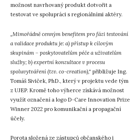
možnost navrhovaný produkt dotvořit a
testovat ve spolupráci s regionálními aktéry.
„Mimořádně cenným benefitem pro fázi testování
a validace produktu je: a) přístup k cílovým
skupinám – poskytovatelům péče a uživatelům
služby; b) expertní konzultace v procesu
spoluvytváření (tzv. co-creation),“
přibližuje Ing.
Tomáš Siviček, PhD., který v projektu vede tým
z UJEP. Kromě toho výherce získává možnost
využít označení a logo D-Care Innovation Prize
Winner 2022 pro komunikační a propagační
účely.
Porota složená ze zástupců občanského i