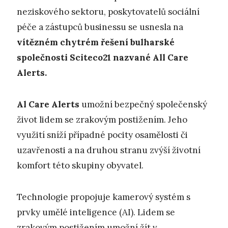
neziskového sektoru, poskytovatelů sociální
péče a zástupců businessu se usnesla na
vítězném chytrém řešení bulharské
společnosti Sciteco21 nazvané All Care
Alerts.
A
l Care Alerts
umožní bezpečný společenský
život lidem se zrakovým postižením. Jeho
využití sníží případné pocity osamělosti či
uzavřenosti a na druhou stranu zvýší životní
komfort této skupiny obyvatel.
Technologie propojuje kamerový systém s
prvky umělé inteligence (AI). Lidem se
zrakovým postižením umožní žít v