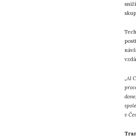
sníž
skup
Tech
post
návš
vzdá
„Al 
proc
done,
spol
v Čes
Tran