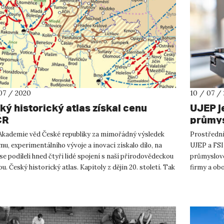
07 / 2020
10 / 07 /
ký historický atlas získal cenu
UJEP j
ČR
průmys
Akademie věd České republiky za mimořádný výsledek
Prostředni
u, experimentálního vývoje a inovací získalo dílo, na
UJEP a FSI
e podíleli hned čtyři lidé spojení s naší přírodovědeckou
průmyslové 
ou. Český historický atlas. Kapitoly z dějin 20. století. Tak
firmy a obo
rozvoji Prů