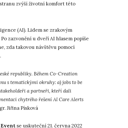
stranu zvýší životní komfort této
igence (AI). Lidem se zrakovým
 Po zazvonění u dveří AI hlasem popíše
odne, zda takovou návštěvu pomocí
.
České republiky. Během Co-Creation
nu s tematickými okruhy: a) jobs to be
stakeholdeři a partneři, kteří dali
mentaci chytrého řešení Al Care Alerts
r. Jiřina Písková
 Event
se uskuteční 21. června 2022