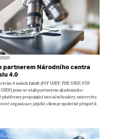
 2020
e partnerem Národního centra
lu 4.0
ctvím 4 našich fakult (PřF UJEP, FSE UJEP, FŽP
 UJEP) jsme se stali partnerem akademicko-
platformy propojující inovační leadery, univerzity,
rové organizace, jejichž cílem je společně přispět k
myslu...