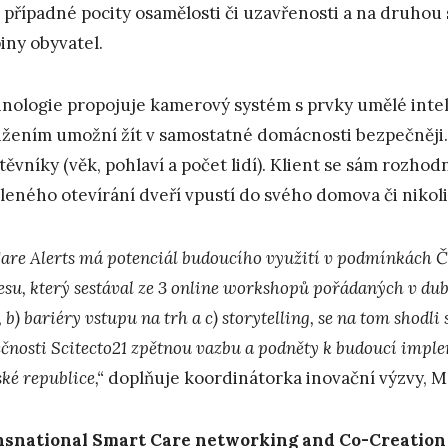
í případné pocity osamělosti či uzavřenosti a na druhou 
iny obyvatel.
nologie propojuje kamerový systém s prvky umělé intel
ižením umožní žít v samostatné domácnosti bezpečněji.
těvníky (věk, pohlaví a počet lidí). Klient se sám rozh
leného otevírání dveří vpustí do svého domova či nikoli
Care Alerts má potenciál budoucího využití v podmínkách 
esu, který sestával ze 3 online workshopů pořádaných v dub
 b) bariéry vstupu na trh a c) storytelling, se na tom shodli 
ečnosti Scitecto21 zpětnou vazbu a podněty k budoucí imple
ké republice,“
doplňuje koordinátorka inovační výzvy, Mg
snational Smart Care networking and Co-Creation