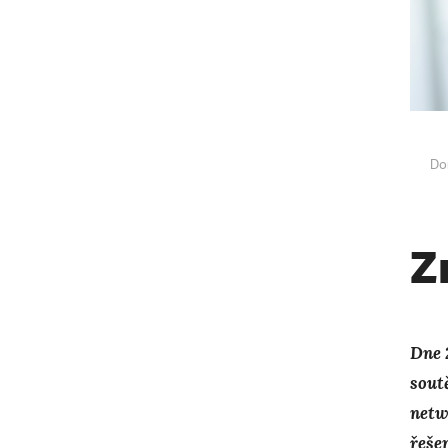
Do
Z
Dne 
sout
netw
řeše