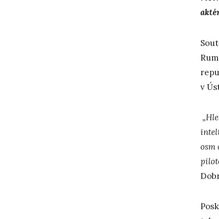
aktér
Sout
Rumu
repu
v Ús
„Hle
intel
osm 
pilo
Dobr
Posk