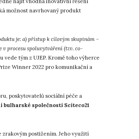
dně najít vhodná inovativní řešení
íská možnost navrhovaný produkt
duktu je: a) přístup k cílovým skupinám –
 v procesu spoluvytváření (tzv. co-
ektu vede tým z UJEP. Kromě toho výherce
Prize Winner 2022 pro komunikační a
u, poskytovatelů sociální péče a
 bulharské společnosti Sciteco21
 zrakovým postižením. Jeho využití