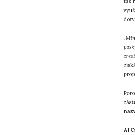
tak 
využ
dotv
„Mim
posk
creat
získ
prop
Poro
zást
nazv
A
l 