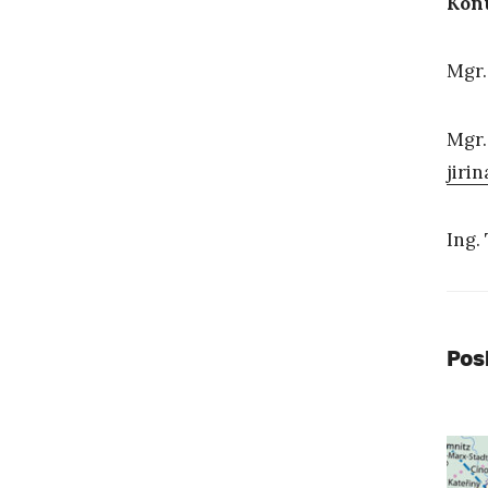
Kon
Mgr.
Mgr.
jiri
Ing.
Pos