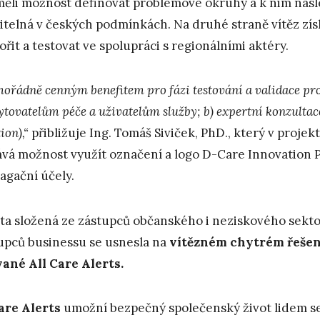
měli možnost definovat problémové okruhy a k nim násle
itelná v českých podmínkách. Na druhé straně vítěz z
ořit a testovat ve spolupráci s regionálními aktéry.
ořádně cenným benefitem pro fázi testování a validace pro
ytovatelům péče a uživatelům služby; b) expertní konzultace
ion),“
přibližuje Ing. Tomáš Siviček, PhD., který v proj
ává možnost využít označení a logo D-Care Innovation 
agační účely.
ta složená ze zástupců občanského i neziskového sektor
upců businessu se usnesla na
vítězném chytrém řešení
ané All Care Alerts.
Care Alerts
umožní bezpečný společenský život lidem se