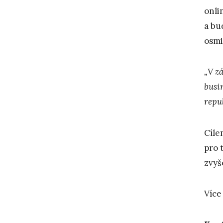
onli
a bu
osmi
„V z
busin
repub
Cíle
pro 
zvyš
Více