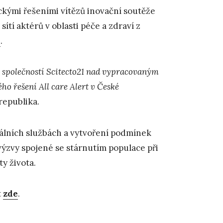
ckými řešeními vítězů inovační soutěže
tí aktérů v oblasti péče a zdraví z
e
.
u společností Scitecto21 nad vypracovaným
ho řešení All care Alert v České
republika.
iálních službách a vytvoření podmínek
výzvy spojené se stárnutím populace při
y života.
t
zde
.