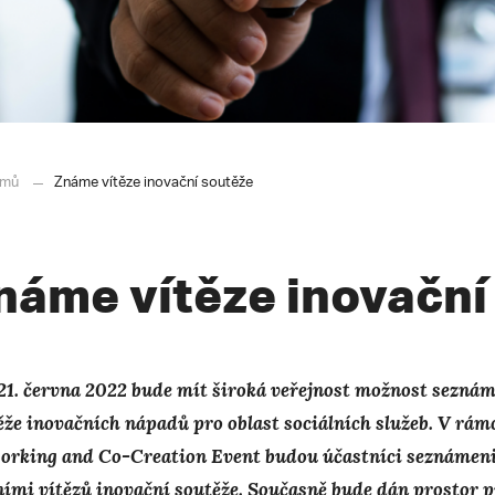
mů
Známe vítěze inovační soutěže
náme vítěze inovační
21. června 2022 bude mít široká veřejnost možnost seznámi
ěže inovačních nápadů pro oblast sociálních služeb. V rám
orking and Co-Creation Event budou účastníci seznámen
ními vítězů inovační soutěže. Současně bude dán prostor 