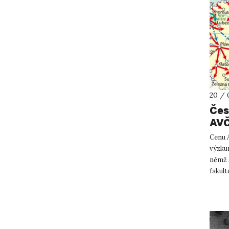
20 / 
Čes
AV
Cenu 
výzkum
němž s
fakult
...