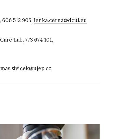
 606 512 905,
lenka.cerna@dcul.eu
Care Lab, 773 674 101,
omas.sivicek@ujep.cz