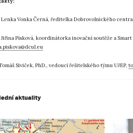
takty:
 Lenka Vonka Černá, ředitelka Dobrovolnického centra,
 Jiřina Písková, koordinátorka inovační soutěže a Smart 
na.piskova@dcul.eu
 Tomáš Siviček, PhD., vedoucí řešitelského týmu UJEP,
t
lední aktuality