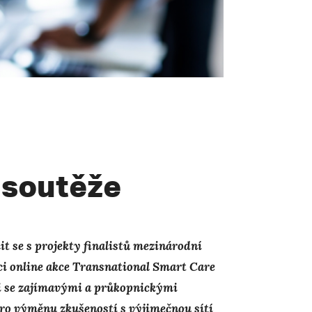
 soutěže
t se s projekty finalistů mezinárodní
ci
online akce Transnational Smart Care
i se zajímavými
a průkopnickými
pro výměnu zkušeností s výjimečnou sítí