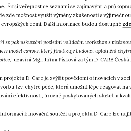
ne. Širší veřejnost se seznámí se zajímavými a průkopni
de zde možnost využít výměny zkušeností s výjimečnou sí
 evropských zemí. Další informace budou dostupné
zd
áří se pak uskuteční poslední validační workshop s vítězno
ess model canvas, který finalizuje budoucí uplatnění chytré
lice,“
uzavírá Mgr. Jiřina Písková za tým D-CARE Česká 
m projektu D-Care je zvýšit povědomí o inovacích v soc
tvorbu tzv. chytré péče, která umožní lépe reagovat na 
ování efektivnosti, úrovně poskytovaných služeb a kvalit
 informací k inovační soutěži a projektu D-Care lze nají