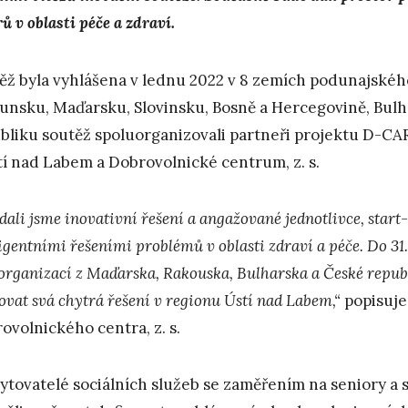
ů v oblasti péče a zdraví.
ěž byla vyhlášena v lednu 2022 v 8 zemích podunajského
nsku, Maďarsku, Slovinsku, Bosně a Hercegovině, Bul
bliku soutěž spoluorganizovali partneři projektu D-CA
tí nad Labem a Dobrovolnické centrum, z. s.
dali jsme inovativní řešení a angažované jednotlivce, start-
igentními řešeními problémů v oblasti zdraví a péče. Do 31. 
organizací z Maďarska, Rakouska, Bulharska a České repub
tovat svá chytrá řešení v regionu Ústí nad Labem,“
popisuje
ovolnického centra, z. s.
ytovatelé sociálních služeb se zaměřením na seniory a 