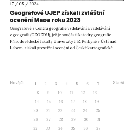
17 / 05 / 2024
Geografové UJEP získali zvláštní
ocenění Mapa roku 2023
Geografové z Centra geografie vzdělávání a vzdělávání
v geografii (GEOEDU), jež je součástí katedry geografie
Přírodovědecké fakulty Univerzity J. E. Purkyně v Ústí nad
Labem, získali prestižní ocenění od České kartografické
společnosti. Při vyhláš...
Novější
Starší
1
2
3
4
5
6
7
8
9
10
11
12
13
14
15
16
17
18
19
20
21
22
23
24
25
26
27
28
29
30
31
32
33
34
35
36
37