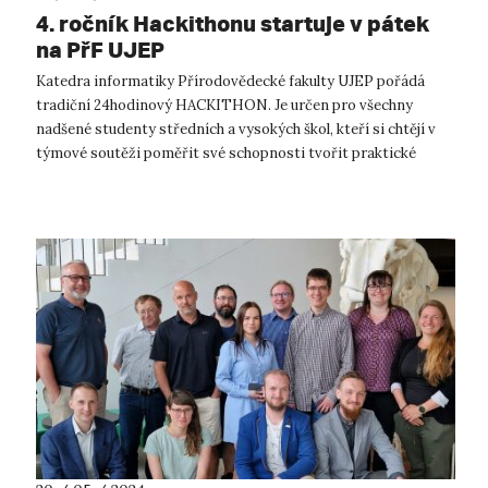
4. ročník Hackithonu startuje v pátek
na PřF UJEP
Katedra informatiky Přírodovědecké fakulty UJEP pořádá
tradiční 24hodinový HACKITHON. Je určen pro všechny
nadšené studenty středních a vysokých škol, kteří si chtějí v
týmové soutěži poměřit své schopnosti tvořit praktické
open-source aplikace. 4. roč...