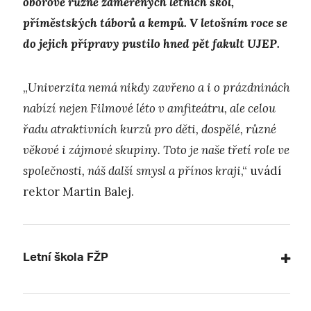
oborově různě zaměřených letních škol,
příměstských táborů a kempů. V letošním roce se
do jejich přípravy pustilo hned pět fakult UJEP.
„
Univerzita nemá nikdy zavřeno a i o prázdninách
nabízí nejen Filmové léto v amfiteátru, ale celou
řadu atraktivních kurzů pro děti, dospělé, různé
věkové i zájmové skupiny. Toto je naše třetí role ve
společnosti, náš další smysl a přínos kraji
,“ uvádí
rektor Martin Balej.
Letní škola FŽP