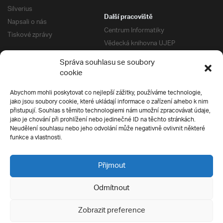
Silverius
Další pracoviště
Napsali o nás
Centrum Informatiky
Tiskové zprávy
Vědecká knihovna UJEP
Správa kolejí a menz
Správa souhlasu se soubory
Univerzitní centrum podpory
Pro absolventy
cookie
Klub absolventů
Abychom mohli poskytovat co nejlepší zážitky, používáme technologie,
Silverius
jako jsou soubory cookie, které ukládají informace o zařízení a/nebo k nim
Pro uchazeče
přistupují. Souhlas s těmito technologiemi nám umožní zpracovávat údaje,
Přijímací řízení
jako je chování při prohlížení nebo jedinečné ID na těchto stránkách.
Neudělení souhlasu nebo jeho odvolání může negativně ovlivnit některé
E-prihlaska
Ochrana soukromí
funkce a vlastnosti.
Podmínky přijímacího řízení
Přípravné kurzy
Přijmout
Odmítnout
Všechna práva vyhrazena
Zobrazit preference