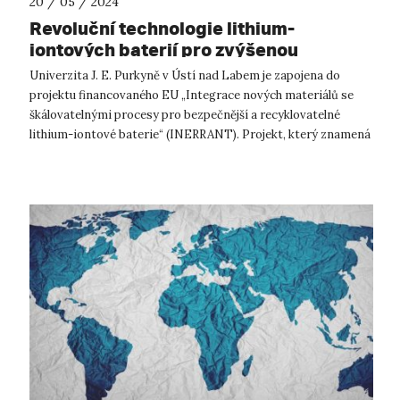
20 / 05 / 2024
Revoluční technologie lithium-
iontových baterií pro zvýšenou
bezpečnost
Univerzita J. E. Purkyně v Ústí nad Labem je zapojena do
projektu financovaného EU „Integrace nových materiálů se
škálovatelnými procesy pro bezpečnější a recyklovatelné
lithium-iontové baterie“ (INERRANT). Projekt, který znamená
posun v bezpečnosti a ...