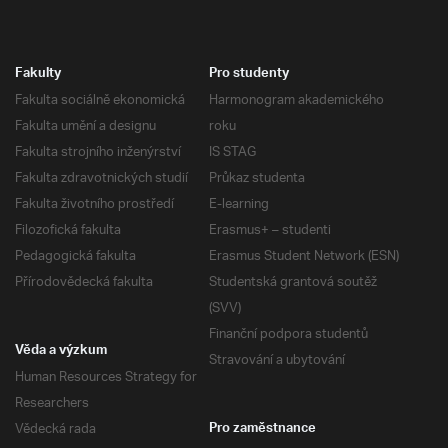
Fakulty
Pro studenty
Fakulta sociálně ekonomická
Harmonogram akademického
Fakulta umění a designu
roku
Fakulta strojního inženýrství
IS STAG
Fakulta zdravotnických studií
Průkaz studenta
Fakulta životního prostředí
E-learning
Filozofická fakulta
Erasmus+ – studenti
Pedagogická fakulta
Erasmus Student Network (ESN)
Přírodovědecká fakulta
Studentská grantová soutěž
(SVV)
Finanční podpora studentů
Věda a výzkum
Stravování a ubytování
Human Resources Strategy for
Researchers
Vědecká rada
Pro zaměstnance