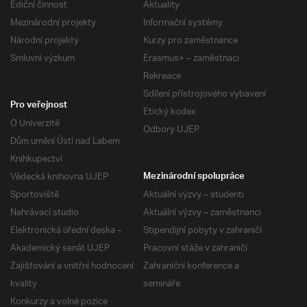
Ediční činnost
Aktuality
Mezinárodní projekty
Informační systémy
Národní projekty
Kurzy pro zaměstnance
Smluvní výzkum
Erasmus+ – zaměstnaci
Rekreace
Sdílení přístrojového vybavení
Pro veřejnost
Etický kodex
O Univerzitě
Odbory UJEP
Dům umění Ústí nad Labem
Knihkupectví
Vědecká knihovna UJEP
Mezinárodní spolupráce
Sportoviště
Aktuální výzvy – studenti
Nahrávací studio
Aktuální výzvy – zaměstnanci
Elektronická úřední deska –
Stipendijní pobyty v zahraničí
Akademický senát UJEP
Pracovní stáže v zahraničí
Zajišťování a vnitřní hodnocení
Zahraniční konference a
kvality
semináře
Konkurzy a volné pozice