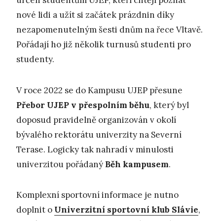
určen studentům UJEP, kteří chtějí poznat
nové lidi a užít si začátek prázdnin díky
nezapomenutelným šesti dnům na řece Vltavě.
Pořádají ho již několik turnusů studenti pro
studenty.
V roce 2022 se do Kampusu UJEP přesune
Přebor UJEP v přespolním běhu
, který byl
doposud pravidelně organizován v okolí
bývalého rektorátu univerzity na Severní
Terase. Logicky tak nahradí v minulosti
univerzitou pořádaný
Běh kampusem
.
Komplexní sportovní informace je nutno
doplnit o
Univerzitní sportovní klub Slávie
,