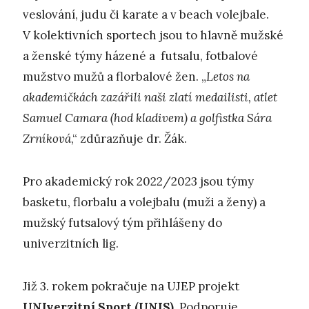
veslování, judu či karate a v beach volejbale.
V kolektivních sportech jsou to hlavně mužské
a ženské týmy házené a futsalu, fotbalové
mužstvo mužů a florbalové žen. „
Letos na
akademičkách zazářili naši zlatí medailisti, atlet
Samuel Camara (hod kladivem) a golfistka Sára
Zrníková
,“ zdůrazňuje dr. Žák.
Pro akademický rok 2022/2023 jsou týmy
basketu, florbalu a volejbalu (muži a ženy) a
mužský futsalový tým přihlášeny do
univerzitních lig.
Již 3. rokem pokračuje na UJEP projekt
UNIverzitní Sport (UNIS).
Podporuje