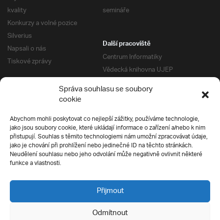
kvality
semináře
Konkurzy a volné pozice
Silverius
Další pracoviště
Napsali o nás
Centrum Informatiky
Tiskové zprávy
Vědecká knihovna UJEP
Správa kolejí a menz
Správa souhlasu se soubory
Univerzitní centrum podpory
Pro absolventy
cookie
Klub absolventů
Abychom mohli poskytovat co nejlepší zážitky, používáme technologie,
Silverius
jako jsou soubory cookie, které ukládají informace o zařízení a/nebo k nim
Pro uchazeče
přistupují. Souhlas s těmito technologiemi nám umožní zpracovávat údaje,
Přijímací řízení
jako je chování při prohlížení nebo jedinečné ID na těchto stránkách.
Neudělení souhlasu nebo jeho odvolání může negativně ovlivnit některé
E-prihlaska
Ochrana soukromí
funkce a vlastnosti.
Podmínky přijímacího řízení
Přípravné kurzy
Přijmout
Odmítnout