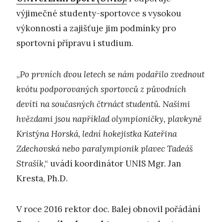
výjimečné studenty-sportovce s vysokou
výkonností a zajišťuje jim podmínky pro
sportovní přípravu i studium.
„
Po prvních dvou letech se nám podařilo zvednout
kvótu podporovaných sportovců z původních
devíti na současných čtrnáct studentů. Našimi
hvězdami jsou například olympioničky, plavkyně
Kristýna Horská, lední hokejistka Kateřina
Zdechovská nebo paralympionik plavec Tadeáš
Strašík
,“ uvádí koordinátor UNIS Mgr. Jan
Kresta, Ph.D.
V roce 2016 rektor doc. Balej obnovil pořádání