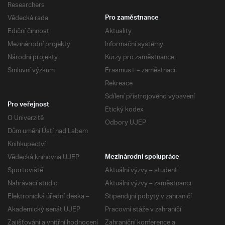
Researchers
Vědecká rada
Pro zaměstnance
Ediční činnost
Aktuality
Mezinárodní projekty
Informační systémy
Národní projekty
Kurzy pro zaměstnance
Smluvní výzkum
Erasmus+ – zaměstnaci
Rekreace
Sdílení přístrojového vybavení
Pro veřejnost
Etický kodex
O Univerzitě
Odbory UJEP
Dům umění Ústí nad Labem
Knihkupectví
Vědecká knihovna UJEP
Mezinárodní spolupráce
Sportoviště
Aktuální výzvy – studenti
Nahrávací studio
Aktuální výzvy – zaměstnanci
Elektronická úřední deska –
Stipendijní pobyty v zahraničí
Akademický senát UJEP
Pracovní stáže v zahraničí
Zajišťování a vnitřní hodnocení
Zahraniční konference a