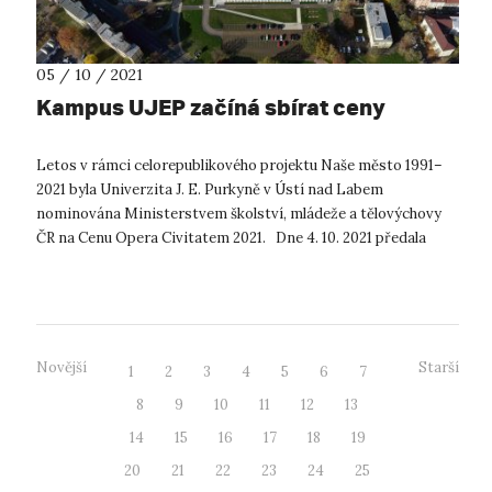
05 / 10 / 2021
Kampus UJEP začíná sbírat ceny
Letos v rámci celorepublikového projektu Naše město 1991–
2021 byla Univerzita J. E. Purkyně v Ústí nad Labem
nominována Ministerstvem školství, mládeže a tělovýchovy
ČR na Cenu Opera Civitatem 2021. Dne 4. 10. 2021 předala
zástupkyně MŠMT,...
Novější
Starší
1
2
3
4
5
6
7
8
9
10
11
12
13
14
15
16
17
18
19
20
21
22
23
24
25