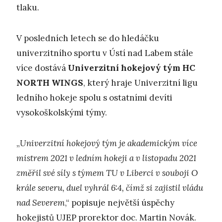
tlaku.
V posledních letech se do hledáčku
univerzitního sportu v Ústí nad Labem stále
více dostává
Univerzitní hokejový tým HC
NORTH WINGS
, který hraje Univerzitní ligu
ledního hokeje spolu s ostatními devíti
vysokoškolskými týmy.
„
Univerzitní hokejový tým je akademickým více
mistrem 2021 v ledním hokeji a v listopadu 2021
změřil své síly s týmem TU v Liberci v souboji O
krále severu, duel vyhrál 6:4, čímž si zajistil vládu
nad Severem
,“ popisuje největší úspěchy
hokejistů UJEP prorektor doc. Martin Novák.