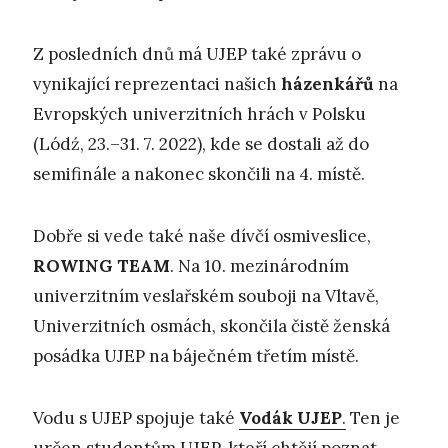
Z posledních dnů má UJEP také zprávu o
vynikající reprezentaci našich
házenkářů
na
Evropských univerzitních hrách v Polsku
(Lódź, 23.–31. 7. 2022), kde se dostali až do
semifinále a nakonec skončili na 4. místě.
Dobře si vede také naše dívčí osmiveslice,
ROWING TEAM
. Na 10. mezinárodním
univerzitním veslařském souboji na Vltavě,
Univerzitních osmách, skončila čistě ženská
posádka UJEP na báječném třetím místě.
Vodu s UJEP spojuje také
Vodák UJEP
.
Ten je