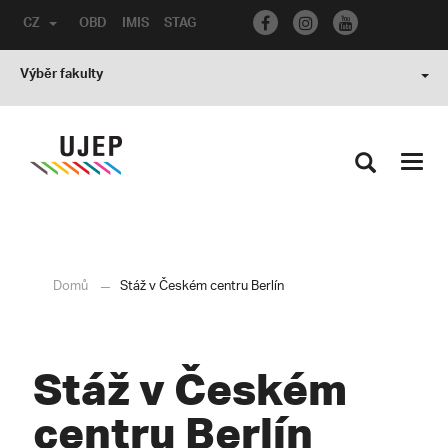
CZ
OBD
IMIS
STAG
Výběr fakulty
Toggl
navig
Domů
Stáž v Českém centru Berlín
Stáž v Českém
centru Berlín