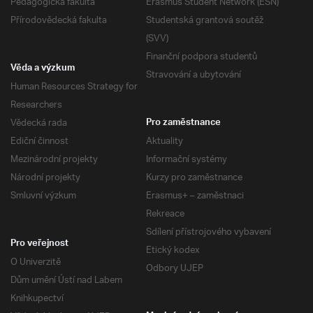
Pedagogická fakulta
Erasmus Student Network (ESN)
Přírodovědecká fakulta
Studentská grantová soutěž
(SVV)
Finanční podpora studentů
Věda a výzkum
Stravování a ubytování
Human Resources Strategy for
Researchers
Vědecká rada
Pro zaměstnance
Ediční činnost
Aktuality
Mezinárodní projekty
Informační systémy
Národní projekty
Kurzy pro zaměstnance
Smluvní výzkum
Erasmus+ – zaměstnaci
Rekreace
Sdílení přístrojového vybavení
Pro veřejnost
Etický kodex
O Univerzitě
Odbory UJEP
Dům umění Ústí nad Labem
Knihkupectví