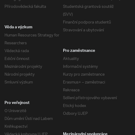
Přírodovědecká fakulta
Studentská grantová soutěž
(SVV)
Finanční podpora studentů
Věda a výzkum
Stravování a ubytování
Human Resources Strategy for
Researchers
Vědecká rada
Pro zaměstnance
Ediční činnost
Aktuality
Mezinárodní projekty
Informační systémy
Národní projekty
Kurzy pro zaměstnance
Smluvní výzkum
Erasmus+ – zaměstnaci
Rekreace
Sdílení přístrojového vybavení
Pro veřejnost
Etický kodex
O Univerzitě
Odbory UJEP
Dům umění Ústí nad Labem
Knihkupectví
Vědecká knihovna UJEP
Mezinárodní spolupráce