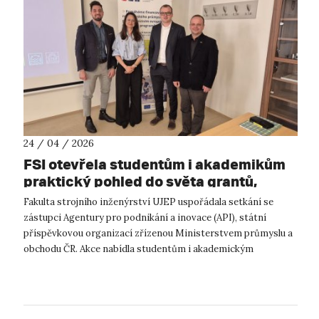
24 / 04 / 2026
FSI otevřela studentům i akademikům
praktický pohled do světa grantů,
dotací a projektové podpory
Fakulta strojního inženýrství UJEP uspořádala setkání se
zástupci Agentury pro podnikání a inovace (API), státní
příspěvkovou organizací zřízenou Ministerstvem průmyslu a
obchodu ČR. Akce nabídla studentům i akademickým
pracovníkům praktický pohled do ...