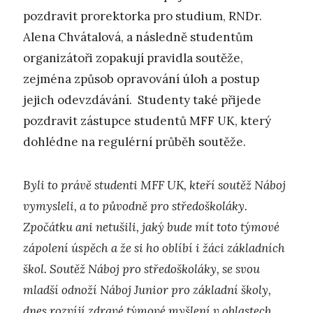
pozdravit prorektorka pro studium, RNDr.
Alena Chvátalová, a následně studentům
organizátoři zopakují pravidla soutěže,
zejména způsob opravování úloh a postup
jejich odevzdávání. Studenty také přijede
pozdravit zástupce studentů MFF UK, který
dohlédne na regulérní průběh soutěže.
Byli to právě studenti MFF UK, kteří soutěž Náboj
vymysleli, a to původně pro středoškoláky.
Zpočátku ani netušili, jaký bude mít toto týmové
zápolení úspěch a že si ho oblíbí i žáci základních
škol. Soutěž Náboj pro středoškoláky, se svou
mladší odnoží Náboj Junior pro základní školy,
dnes rozvíjí zdravé týmové myšlení v oblastech