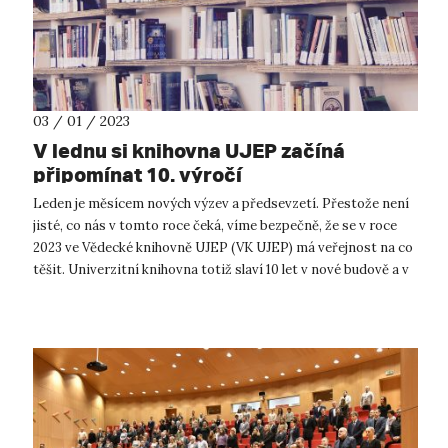
03 / 01 / 2023
V lednu si knihovna UJEP začíná
připomínat 10. výročí
Leden je měsícem nových výzev a předsevzetí. Přestože není
jisté, co nás v tomto roce čeká, víme bezpečně, že se v roce
2023 ve Vědecké knihovně UJEP (VK UJEP) má veřejnost na co
těšit. Univerzitní knihovna totiž slaví 10 let v nové budově a v
nové pod...