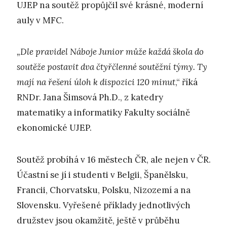
UJEP na soutěž propůjčil své krásné, moderní
auly v MFC.
„Dle pravidel Náboje Junior může každá škola do
soutěže postavit dva čtyřčlenné soutěžní týmy. Ty
mají na řešení úloh k dispozici 120 minut
,“ říká
RNDr. Jana Šimsová Ph.D., z katedry
matematiky a informatiky Fakulty sociálně
ekonomické UJEP.
Soutěž probíhá v 16 městech ČR, ale nejen v ČR.
Účastní se jí i studenti v Belgii, Španělsku,
Francii, Chorvatsku, Polsku, Nizozemí a na
Slovensku. Vyřešené příklady jednotlivých
družstev jsou okamžitě, ještě v průběhu