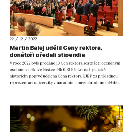
22 / 12 / 2022
Martin Balej udělil Ceny rektora,
donátoři předali stipendia
V roce 2022 bylo předáno 13 Cen rektora šestnácti oceněným
osobám v celkové částce 245 000 Kč. Letos byla také
historicky poprvé udělena Cena rektora UJEP za příkladnou
reprezentaci univerzity v národním i mezinárodním měřítku.
Obdržel ji, shodou okoln...