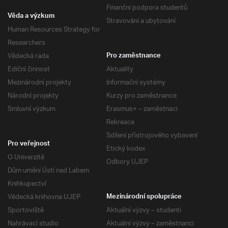
Finanční podpora studentů
Věda a výzkum
Stravování a ubytování
Human Resources Strategy for
Researchers
Vědecká rada
Pro zaměstnance
Ediční činnost
Aktuality
Mezinárodní projekty
Informační systémy
Národní projekty
Kurzy pro zaměstnance
Smluvní výzkum
Erasmus+ – zaměstnaci
Rekreace
Sdílení přístrojového vybavení
Pro veřejnost
Etický kodex
O Univerzitě
Odbory UJEP
Dům umění Ústí nad Labem
Knihkupectví
Vědecká knihovna UJEP
Mezinárodní spolupráce
Sportoviště
Aktuální výzvy – studenti
Nahrávací studio
Aktuální výzvy – zaměstnanci