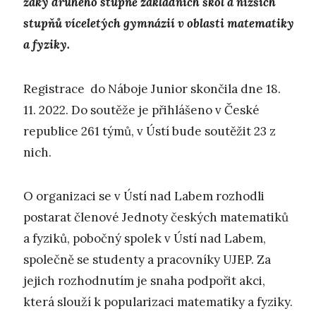
žáky druhého stupně základních škol a nižších
stupňů víceletých gymnázií v oblasti matematiky
a fyziky.
Registrace do Náboje Junior skončila dne 18.
11. 2022. Do soutěže je přihlášeno v České
republice 261 týmů, v Ústí bude soutěžit 23 z
nich.
O organizaci se v Ústí nad Labem rozhodli
postarat členové Jednoty českých matematiků
a fyziků, pobočný spolek v Ústí nad Labem,
společně se studenty a pracovníky UJEP. Za
jejich rozhodnutím je snaha podpořit akci,
která slouží k popularizaci matematiky a fyziky.