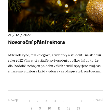
21 / 12 / 2022
Novoroční přání rektora
Milé kolegyně, milí kolegové, studentky a studenti, na sklonku
roku 2022 Vám chci vyjádřit své osobní poděkování za to, že
dlouhodobě, nebo jen po dobu vašich studií, spojujete svůj čas
s naší univerzitou a každý jeden z vás přispíváte k rostoucímu
...
Novější
Starší
1
2
3
4
5
6
7
8
9
10
11
12
13