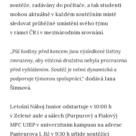
soutěže, zadávány do počítače, a tak studenti
mohou aktuálně v každém soutěžním místě
sledovat průběžné umístění svého týmu
v rámci ČR i v mezinárodním srovnání.
„
Půl hodiny před koncem jsou výsledkové listiny
zmrazeny, aby vítězná družstva nebyla prozrazena
před vyhlášením. Soutěž je velmi dynamická a
podporuje týmovou spolupráci,“
dodává Jana
Šimsová.
Letošní Náboj Junior odstartuje v 10:00 h
v Zelené aule a sálech (Purpurový a Fialový)
MFC UJEP v univerzitním kampusu na adrese
Pasteurova 1. Již v 9:30 h přijde soutěžící