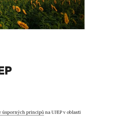
EP
y úsporných principů
na UJEP v oblasti