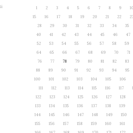
ší
1
2
3
4
5
6
7
8
9
1
15
16
17
18
19
20
21
22
2
28
29
30
31
32
33
34
35
40
41
42
43
44
45
46
47
52
53
54
55
56
57
58
59
64
65
66
67
68
69
70
71
76
77
78
79
80
81
82
83
88
89
90
91
92
93
94
95
100
101
102
103
104
105
106
111
112
113
114
115
116
117
122
123
124
125
126
127
128
133
134
135
136
137
138
139
144
145
146
147
148
149
150
155
156
157
158
159
160
161
166
167
168
169
170
171
172