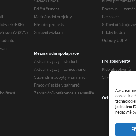
Vědecká rada
Kurzy pro zaměstn
Ediční činnost
Erasmus+ – zaměs
ti
Mezinárodní projekty
Rekreace
etwork (ESN)
Národní projekty
Sdílení přístrojov
vá soutěž (SVV)
Smluvní výzkum
Etický kodex
studentů
Odbory UJEP
vání
Mezinárodní spolupráce
Aktuální výzvy – studenti
Pro absolventy
Aktuální výzvy – zaměstnanci
Klub absolventů
Stipendijní pobyty v zahraničí
Silverius
Pracovní stáže v zahraničí
Abychom mohl
ho řízení
Zahraniční konference a semináře
cookie, kter
Ochrana soukrom
technologiem
jedinečné I
negativně ov
Př