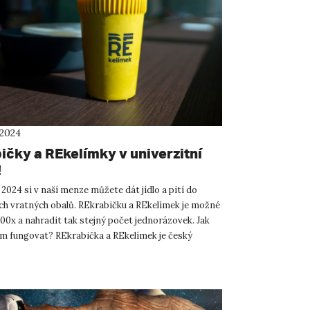
 2024
ičky a REkelímky v univerzitní
!
 2024 si v naší menze můžete dát jídlo a pití do
ch vratných obalů. REkrabičku a REkelímek je možné
00x a nahradit tak stejný počet jednorázovek. Jak
m fungovat? REkrabička a REkelímek je český
ný...