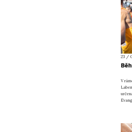
23 / 
Běh
V rám
Labem
určen
Evang
řadu b