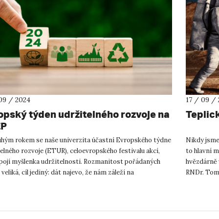
09 / 2024
17 / 09 /
opský týden udržitelného rozvoje na
Teplic
EP
ruhým rokem se naše univerzita účastní Evropského týdne
Nikdy jsme
elného rozvoje (ETUR), celoevropského festivalu akcí,
to hlavní m
 pojí myšlenka udržitelnosti. Rozmanitost pořádaných
hvězdárně 
e veliká, cíl jediný: dát najevo, že nám záleží na
RNDr. Tomá
nosti svět...
Akademie v