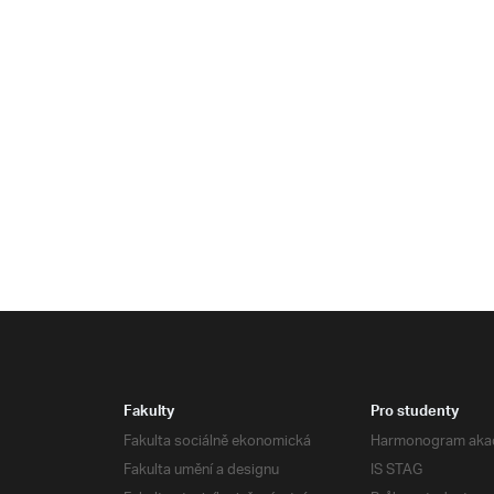
Fakulty
Pro studenty
Fakulta sociálně ekonomická
Harmonogram aka
Fakulta umění a designu
IS STAG