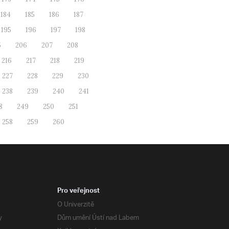
184
185
186
187
195
196
197
198
5
206
207
208
216
217
218
219
227
228
229
230
238
239
240
241
8
249
250
251
258
259
260
Pro veřejnost
O Univerzitě
y
Dům umění Ústí nad Labem