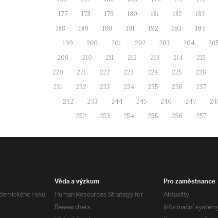
177
178
179
180
181
182
183
188
189
190
191
192
193
194
199
200
201
202
203
204
20
209
210
211
212
213
214
215
220
221
222
223
224
225
226
231
232
233
234
235
236
237
242
243
244
245
246
247
24
252
253
254
255
256
257
Věda a výzkum
Pro zaměstnance
demického roku
Human Resources Strategy for
Aktuality
Researchers
Informační systém