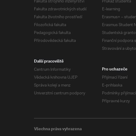
Fakulta strojního inženýrství
Průkaz studenta
Fakulta zdravotnických studií
E-learning
Fakulta životního prostředí
Erasmus+ – studen
Filozofická fakulta
Erasmus Student N
Pedagogická fakulta
Studentská granto
Přírodovědecká fakulta
Finanční podpora 
Stravování a ubyto
Další pracoviště
Centrum Informatiky
Pro uchazeče
Vědecká knihovna UJEP
Přijímací řízení
Správa kolejí a menz
E-prihlaska
Univerzitní centrum podpory
Podmínky přijímací
Přípravné kurzy
Všechna práva vyhrazena