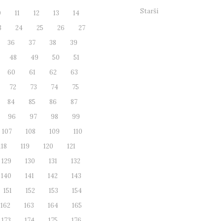
Starší
0
11
12
13
14
3
24
25
26
27
36
37
38
39
48
49
50
51
60
61
62
63
72
73
74
75
84
85
86
87
96
97
98
99
107
108
109
110
118
119
120
121
129
130
131
132
140
141
142
143
151
152
153
154
162
163
164
165
173
174
175
176