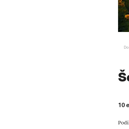
Do
Š
10 
Podí