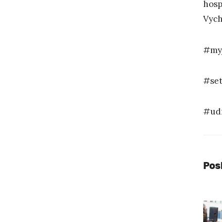
hosp
Vych
#my
#set
#udr
Pos