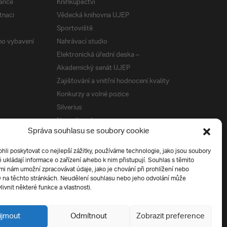
ance
Knihkupectví
tnaci
Vědecká knihovna UJEP
Sportoviště
ého vybavení
Nahrávací studio
Elektronická úřední deska –
Akademický senát UJEP
Zajišťování a vnitřní hodnocení kvality
Konkurzy a volné pozice
Silverius
Napsali o nás
Správa souhlasu se soubory cookie
Tiskové zprávy
i poskytovat co nejlepší zážitky, používáme technologie, jako jsou soubory
é ukládají informace o zařízení a/nebo k nim přistupují. Souhlas s těmito
í
i nám umožní zpracovávat údaje, jako je chování při prohlížení nebo
D na těchto stránkách. Neudělení souhlasu nebo jeho odvolání může
livnit některé funkce a vlastnosti.
ijmout
Odmítnout
Zobrazit preference