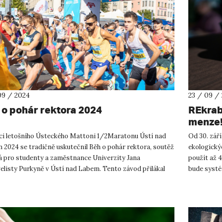
09 / 2024
23 / 09 /
 o pohár rektora 2024
REkrab
menze
ci letošního Ústeckého Mattoni 1/2Maratonu Ústí nad
Od 30. září
 2024 se tradičně uskutečnil Běh o pohár rektora, soutěž
ekologický
á pro studenty a zaměstnance Univerzity Jana
použít až 4
elisty Purkyně v Ústí nad Labem. Tento závod přilákal
bude systé
ěžců, kteř...
systém vrat