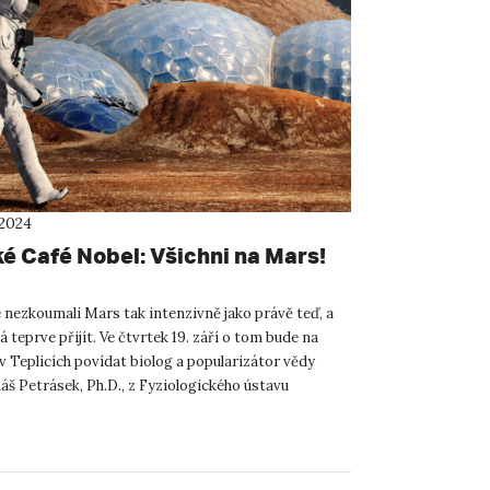
 2024
ké Café Nobel: Všichni na Mars!
 nezkoumali Mars tak intenzivně jako právě teď, a
á teprve přijít. Ve čtvrtek 19. září o tom bude na
v Teplicích povídat biolog a popularizátor vědy
š Petrásek, Ph.D., z Fyziologického ústavu
ěd ČR a N...