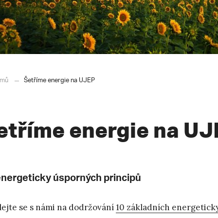
mů
Šetříme energie na UJEP
etříme energie na UJ
energeticky úsporných principů
lejte se s námi na dodržování
10 základních energetick