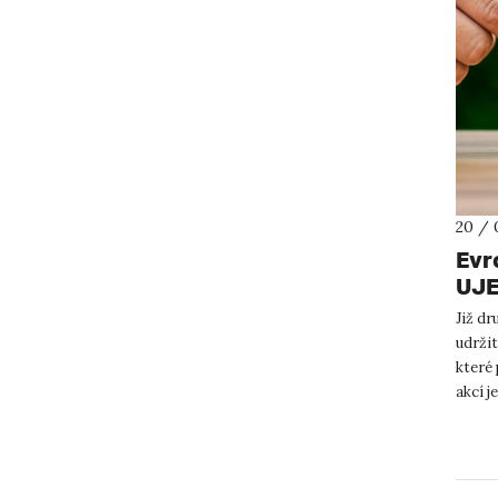
20 / 
Evr
UJ
Již d
udržit
které
akcí j
budouc