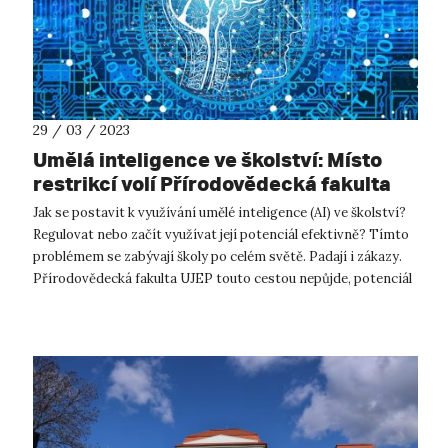
29 / 03 / 2023
Umělá inteligence ve školství: Místo
restrikcí volí Přírodovědecká fakulta
UJEP cestu porozumění
Jak se postavit k využívání umělé inteligence (AI) ve školství?
Regulovat nebo začít využívat její potenciál efektivně? Tímto
problémem se zabývají školy po celém světě. Padají i zákazy.
Přírodovědecká fakulta UJEP touto cestou nepůjde, potenciál
AI ch...