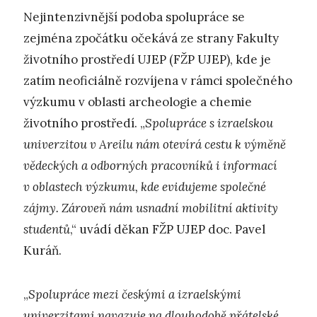
Nejintenzivnější podoba spolupráce se
zejména zpočátku očekává ze strany Fakulty
životního prostředí UJEP (FŽP UJEP), kde je
zatím neoficiálně rozvíjena v rámci společného
výzkumu v oblasti archeologie a chemie
životního prostředí. „
Spolupráce s izraelskou
univerzitou v Areilu nám otevírá cestu k výměně
vědeckých a odborných pracovníků i informací
v oblastech výzkumu, kde evidujeme společné
zájmy. Zároveň nám usnadní mobilitní aktivity
studentů
,“ uvádí děkan FŽP UJEP doc. Pavel
Kuráň.
„
Spolupráce mezi českými a izraelskými
univerzitami navazuje na dlouhodobě přátelské