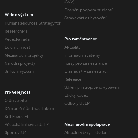
(SVV)
Finanční podpora studentů
Věda a výzkum
Stravování a ubytování
Human Resources Strategy for
Researchers
Vědecká rada
Pro zaměstnance
Ediční činnost
Aktuality
Mezinárodní projekty
Informační systémy
Národní projekty
Kurzy pro zaměstnance
Smluvní výzkum
Erasmus+ – zaměstnaci
Rekreace
Sdílení přístrojového vybavení
Pro veřejnost
Etický kodex
O Univerzitě
Odbory UJEP
Dům umění Ústí nad Labem
Knihkupectví
Vědecká knihovna UJEP
Mezinárodní spolupráce
Sportoviště
Aktuální výzvy – studenti