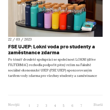
22 / 03 / 2023
FSE UJEP: Lokni voda pro studenty a
zaměstnance zdarma
Po téměř dvouleté spolupráci se společnost LOKNI (dříve
FILTERMAC) rozhodla podpořit pitný režim na Fakultě
sociálně ekonomické UJEP (FSE UJEP) sponzorovaným
tarifem vody zdarma pro všechny studenty a zaměstnance
fakulty. V platnost tento režim vstoupi...
Novější
Starší
1
2
3
4
5
6
7