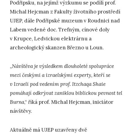
Podřipsku, na jejímž výzkumu se podílí prof.
Michal Hejcman z Fakulty životního prostředí
UJEP, dále Podřipské muzeum v Roudnici nad
Labem vedené doc. Trefným, cínové doly
v Krupce, Ledvickou elektrárnu a
archeologický skanzen Březno u Loun.
„
Návštěva je výsledkem dlouholeté spolupráce
mezi českými a izraelskými experty, kteří se
v Izraeli pod vedením prof. Itzchaqa Shaie
pomáhají odkrývat zaniklou biblickou pevnost tel
Burna
,“ říká prof. Michal Hejcman, iniciátor
návštěvy.
Aktuálně má UJEP uzavřeny dvě