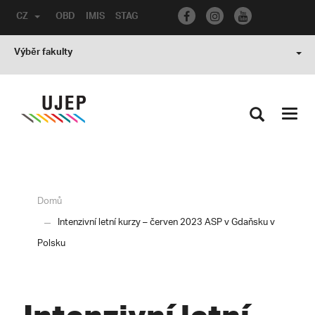
CZ
OBD
IMIS
STAG
Výběr fakulty
Toggl
navig
Domů
Intenzivní letní kurzy – červen 2023 ASP v Gdaňsku v
Polsku
Intenzivní letní