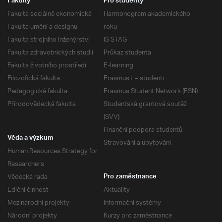
Fakulty
Pro studenty
Fakulta sociálně ekonomická
Harmonogram akademického
Fakulta umění a designu
roku
Fakulta strojního inženýrství
IS STAG
Fakulta zdravotnických studií
Průkaz studenta
Fakulta životního prostředí
E-learning
Filozofická fakulta
Erasmus+ – studenti
Pedagogická fakulta
Erasmus Student Network (ESN)
Přírodovědecká fakulta
Studentská grantová soutěž
(SVV)
Finanční podpora studentů
Věda a výzkum
Stravování a ubytování
Human Resources Strategy for
Researchers
Vědecká rada
Pro zaměstnance
Ediční činnost
Aktuality
Mezinárodní projekty
Informační systémy
Národní projekty
Kurzy pro zaměstnance