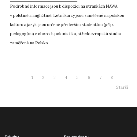
Podrobné informace jsou k dispozici na stránkách NAWA
v polštině a angličtině. Letní kurzy jsou zaměřené na polskou
kulturu a jazyk, jsou určené především studentům (příp.
pedagogům) v oborech polonistika, středoevropská studia
zaměřená na Polsko. ...
1
2
3
4
5
6
7
8
Starší