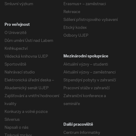
Smluvní výzkum
Erasmus+ – zaměstnaci
Rekreace
Sdílení přístrojového vybavení
Pro veřejnost
Etický kodex
O Univerzitě
Odbory UJEP
Dům umění Ústí nad Labem
Knihkupectví
Vědecká knihovna UJEP
Mezinárodní spolupráce
Sportoviště
Aktuální výzvy – studenti
Nahrávací studio
Aktuální výzvy – zaměstnanci
Elektronická úřední deska –
Stipendijní pobyty v zahraničí
Akademický senát UJEP
Pracovní stáže v zahraničí
Zajišťování a vnitřní hodnocení
Zahraniční konference a
kvality
semináře
Konkurzy a volné pozice
Silverius
Další pracoviště
Napsali o nás
Centrum Informatiky
Tiskové zprávy